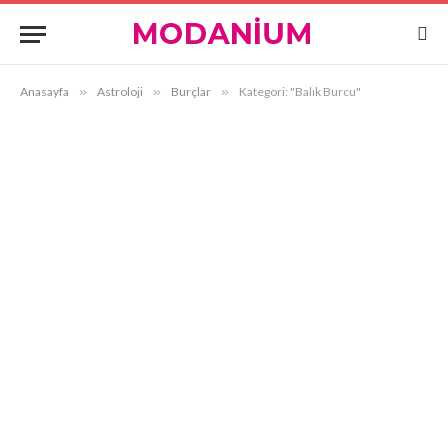
Anasayfa
»
Astroloji
»
Burçlar
»
Kategori: "Balık Burcu"