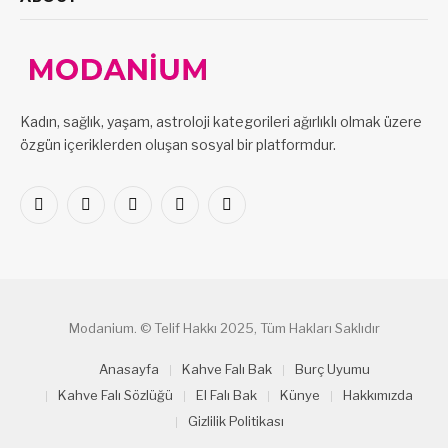
Kadın, sağlık, yaşam, astroloji kategorileri ağırlıklı olmak üzere
özgün içeriklerden oluşan sosyal bir platformdur.
Facebook
X
Pinterest
LinkedIn
VKontakte
(Twitter)
Modanium. © Telif Hakkı 2025, Tüm Hakları Saklıdır
Anasayfa
Kahve Falı Bak
Burç Uyumu
Kahve Falı Sözlüğü
El Falı Bak
Künye
Hakkımızda
Gizlilik Politikası