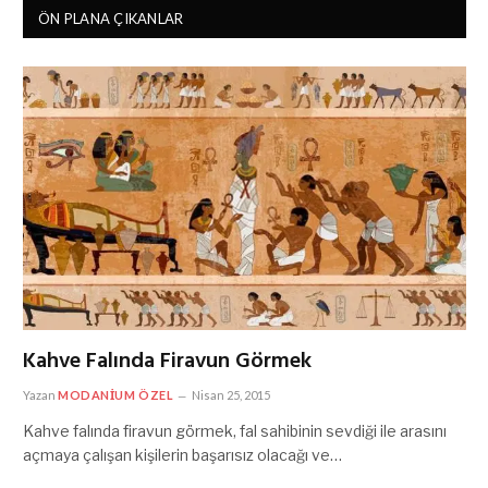
ÖN PLANA ÇIKANLAR
Kahve Falında Firavun Görmek
Yazan
MODANIUM ÖZEL
Nisan 25, 2015
Kahve falında firavun görmek, fal sahibinin sevdiği ile arasını
açmaya çalışan kişilerin başarısız olacağı ve…