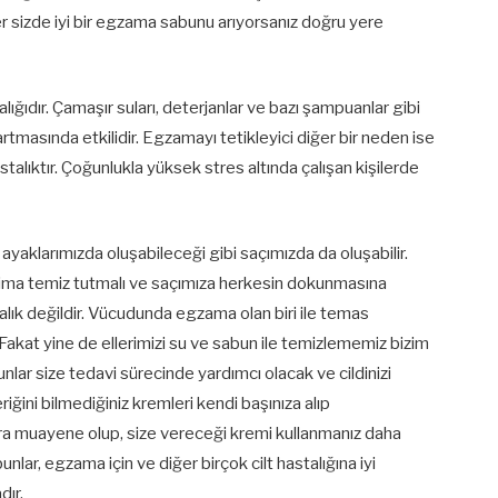
er sizde iyi bir egzama sabunu arıyorsanız doğru yere
talığıdır. Çamaşır suları, deterjanlar ve bazı şampuanlar gibi
masında etkilidir. Egzamayı tetikleyici diğer bir neden ise
astalıktır. Çoğunlukla yüksek stres altında çalışan kişilerde
 ayaklarımızda oluşabileceği gibi saçımızda da oluşabilir.
aima temiz tutmalı ve saçımıza herkesin dokunmasına
lık değildir. Vücudunda egzama olan biri ile temas
kat yine de ellerimizi su ve sabun ile temizlememiz bizim
nlar size tedavi sürecinde yardımcı olacak ve cildinizi
iğini bilmediğiniz kremleri kendi başınıza alıp
a muayene olup, size vereceği kremi kullanmanız daha
nlar, egzama için ve diğer birçok cilt hastalığına iyi
dır.