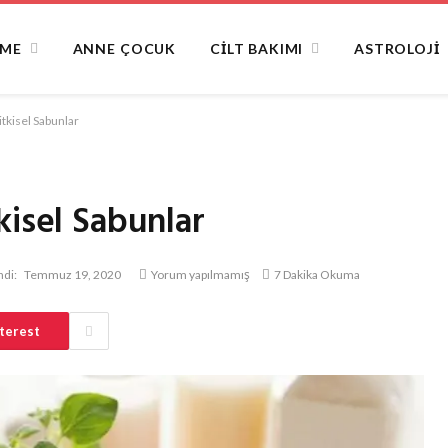
NME
ANNE ÇOCUK
CILT BAKIMI
ASTROLOJI
tkisel Sabunlar
kisel Sabunlar
di:
Temmuz 19, 2020
Yorum yapılmamış
7 Dakika Okuma
terest