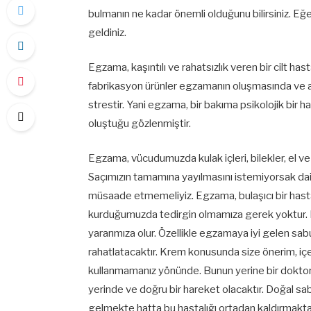
bulmanın ne kadar önemli olduğunu bilirsiniz. Eğ
geldiniz.
Egzama, kaşıntılı ve rahatsızlık veren bir cilt has
fabrikasyon ürünler egzamanın oluşmasında ve art
strestir. Yani egzama, bir bakıma psikolojik bir h
oluştuğu gözlenmiştir.
Egzama, vücudumuzda kulak içleri, bilekler, el ve
Saçımızın tamamına yayılmasını istemiyorsak d
müsaade etmemeliyiz. Egzama, bulaşıcı bir hasta
kurduğumuzda tedirgin olmamıza gerek yoktur. Fa
yararımıza olur. Özellikle egzamaya iyi gelen sabu
rahatlatacaktır. Krem konusunda size önerim, içer
kullanmamanız yönünde. Bunun yerine bir doktor
yerinde ve doğru bir hareket olacaktır. Doğal sabu
gelmekte hatta bu hastalığı ortadan kaldırmakta