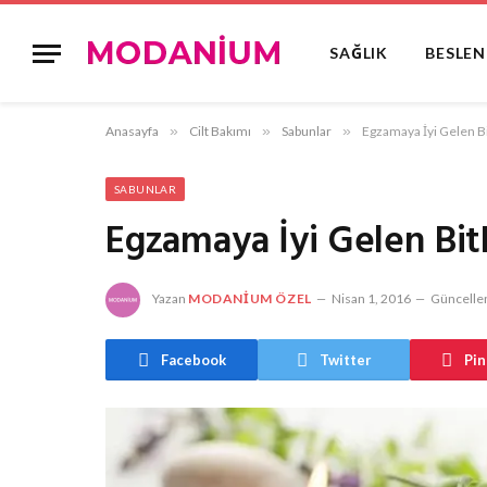
SAĞLIK
BESLE
Anasayfa
»
Cilt Bakımı
»
Sabunlar
»
Egzamaya İyi Gelen Bi
SABUNLAR
Egzamaya İyi Gelen Bit
Yazan
MODANIUM ÖZEL
Nisan 1, 2016
Güncellen
Facebook
Twitter
Pin