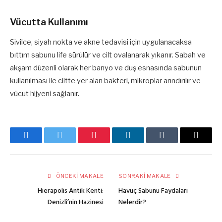
Vücutta Kullanımı
Sivilce, siyah nokta ve akne tedavisi için uygulanacaksa
bıttım sabunu life sürülür ve cilt ovalanarak yıkanır. Sabah ve
akşam düzenli olarak her banyo ve duş esnasında sabunun
kullanılması ile ciltte yer alan bakteri, mikroplar arındırılır ve
vücut hijyeni sağlanır.
Facebook
Twitter
Pinterest
LinkedIn
Tumblr
E-
posta
ÖNCEKI MAKALE
SONRAKI MAKALE
Hierapolis Antik Kenti:
Havuç Sabunu Faydaları
Denizli’nin Hazinesi
Nelerdir?