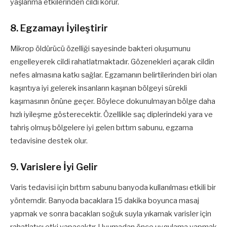
yaşlanma etkilerinden cildi korur.
8. Egzamayı İyileştirir
Mikrop öldürücü özelliği sayesinde bakteri oluşumunu
engelleyerek cildi rahatlatmaktadır. Gözenekleri açarak cildin
nefes almasına katkı sağlar. Egzamanın belirtilerinden biri olan
kaşıntıya iyi gelerek insanların kaşınan bölgeyi sürekli
kaşımasının önüne geçer. Böylece dokunulmayan bölge daha
hızlı iyileşme gösterecektir. Özellikle saç diplerindeki yara ve
tahriş olmuş bölgelere iyi gelen bıttım sabunu, egzama
tedavisine destek olur.
9. Varislere İyi Gelir
Varis tedavisi için bıttım sabunu banyoda kullanılması etkili bir
yöntemdir. Banyoda bacaklara 15 dakika boyunca masaj
yapmak ve sonra bacakları soğuk suyla yıkamak varisler için
rahatlatıcı etki yapacaktır. Uyumadan önce uygulama yapmak