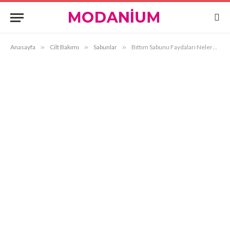
Anasayfa
»
Cilt Bakımı
»
Sabunlar
»
Bıttım Sabunu Faydaları Nelerdir?