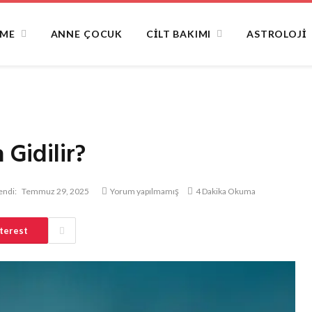
NME
ANNE ÇOCUK
CILT BAKIMI
ASTROLOJI
 Gidilir?
endi:
Temmuz 29, 2025
Yorum yapılmamış
4 Dakika Okuma
terest