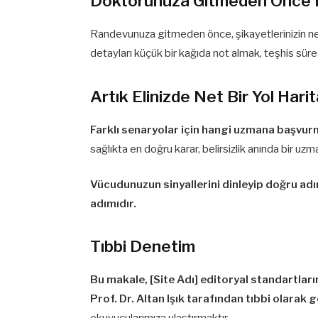
Doktorunuza Gitmeden Önce Mi
Randevunuza gitmeden önce, şikayetlerinizin ne za
detayları küçük bir kağıda not almak, teşhis sürec
Artık Elinizde Net Bir Yol Harit
Farklı senaryolar için hangi uzmana başvurm
sağlıkta en doğru karar, belirsizlik anında bir uz
Vücudunuzun sinyallerini dinleyip doğru adı
adımıdır.
Tıbbi Denetim
Bu makale, [Site Adı] editoryal standartlar
Prof. Dr. Altan Işık tarafından tıbbi olarak 
okuyucularımıza ulaştırmaktır.