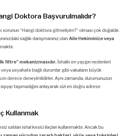
Hangi Doktora Başvurulmalıdır?
n ilk sorunun “Hangi doktora gitmeliyim?” olması çok doğaldır.
ınınızdaki sağlık danışmanınız olan
Aile Hekiminize veya
maktır.
ilk filtre” mekanizmasıdır.
İshalin en yaygın nedenleri
ri veya seyahate bağlı durumlar gibi vakaların büyük
on derece deneyimlidirler. Aynı zamanda, durumunuzun
r taşıyıp taşımadığını anlayarak sizi en doğru adrese
aç Kullanmak
siz satılan ishal kesici ilaçları kullanmaktır. Ancak bu
u zaman vücudun zararlı bakteri, virüs veya toksinleri