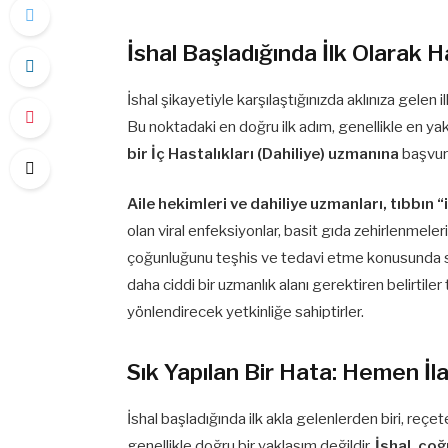
İshal Başladığında İlk Olarak 
İshal şikayetiyle karşılaştığınızda aklınıza gele
Bu noktadaki en doğru ilk adım, genellikle en yak
bir İç Hastalıkları (Dahiliye) uzmanına
başvur
Aile hekimleri ve dahiliye uzmanları, tıbbın “
olan viral enfeksiyonlar, basit gıda zehirlenmele
çoğunluğunu teşhis ve tedavi etme konusunda s
daha ciddi bir uzmanlık alanı gerektiren belirtile
yönlendirecek yetkinliğe sahiptirler.
Sık Yapılan Bir Hata: Hemen İl
İshal başladığında ilk akla gelenlerden biri, reçete
genellikle doğru bir yaklaşım değildir.
İshal, çoğ