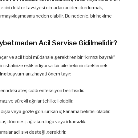
ecini doktor tavsiyesi olmadan aniden durdurmak,
maşıklaşmasına neden olabilir. Bu nedenle, bir hekime
aybetmeden Acil Servise Gidilmelidir?
eçer ve acil tıbbi müdahale gerektiren bir “kırmızı bayrak”
ri ishalinize eşlik ediyorsa, bir aile hekimini beklemek
ine
başvurmanız hayati önem taşır:
rindeki ateş ciddi enfeksiyon belirtisidir.
z ve sürekli ağrılar tehlikeli olabilir.
dışkı veya gözle görülür kan iç kanama belirtisi olabilir.
, baş dönmesi, ağız kuruluğu veya idrarsızlık.
malar acil sıvı desteği gerektirir.