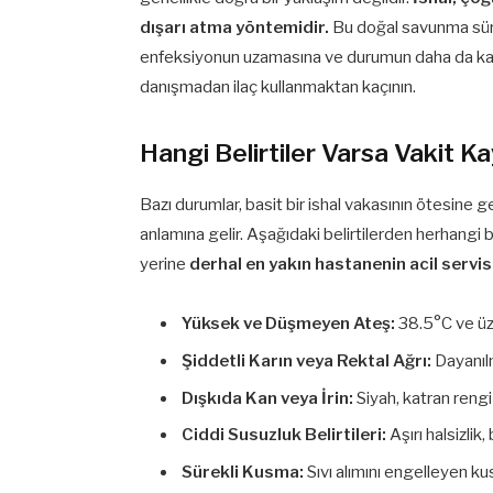
dışarı atma yöntemidir.
Bu doğal savunma sür
enfeksiyonun uzamasına ve durumun daha da kar
danışmadan ilaç kullanmaktan kaçının.
Hangi Belirtiler Varsa Vakit K
Bazı durumlar, basit bir ishal vakasının ötesine g
anlamına gelir. Aşağıdaki belirtilerden herhangi bi
yerine
derhal en yakın hastanenin acil servis
Yüksek ve Düşmeyen Ateş:
38.5°C ve üze
Şiddetli Karın veya Rektal Ağrı:
Dayanılma
Dışkıda Kan veya İrin:
Siyah, katran rengi 
Ciddi Susuzluk Belirtileri:
Aşırı halsizlik
Sürekli Kusma:
Sıvı alımını engelleyen kus