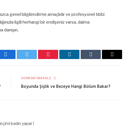
nızca genel bilgilendirme amaçlıdır ve profesyonel tıbbi
ğınızla ilgili herhangi bir endişeniz varsa, daima
na danışın.
Facebook
Twitter
Pinterest
LinkedIn
Tumblr
E-
posta
E
SONRAKI MAKALE
?
Boyunda Şişlik ve Bezeye Hangi Bölüm Bakar?
çimi kadın yapar !