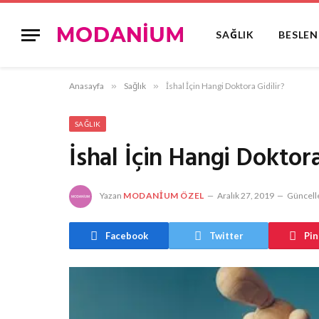
SAĞLIK
BESLE
Anasayfa
»
Sağlık
»
İshal İçin Hangi Doktora Gidilir?
SAĞLIK
İshal İçin Hangi Doktora
Yazan
MODANIUM ÖZEL
Aralık 27, 2019
Güncell
Facebook
Twitter
Pin