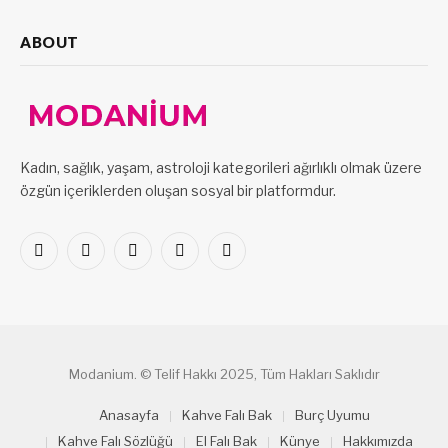
ABOUT
Kadın, sağlık, yaşam, astroloji kategorileri ağırlıklı olmak üzere
özgün içeriklerden oluşan sosyal bir platformdur.
Facebook
X
Pinterest
LinkedIn
VKontakte
(Twitter)
Modanium. © Telif Hakkı 2025, Tüm Hakları Saklıdır
Anasayfa
Kahve Falı Bak
Burç Uyumu
Kahve Falı Sözlüğü
El Falı Bak
Künye
Hakkımızda