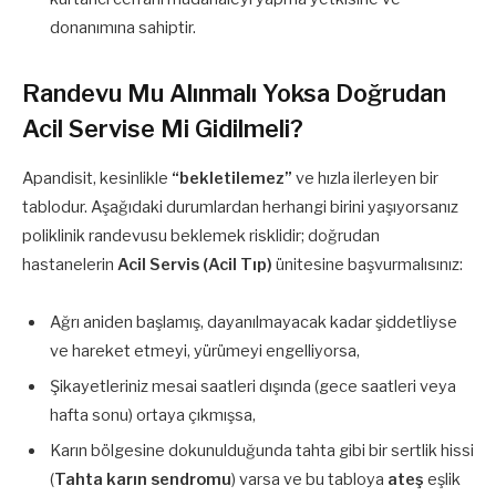
donanımına sahiptir.
Randevu Mu Alınmalı Yoksa Doğrudan
Acil Servise Mi Gidilmeli?
Apandisit, kesinlikle
“bekletilemez”
ve hızla ilerleyen bir
tablodur. Aşağıdaki durumlardan herhangi birini yaşıyorsanız
poliklinik randevusu beklemek risklidir; doğrudan
hastanelerin
Acil Servis (Acil Tıp)
ünitesine başvurmalısınız:
Ağrı aniden başlamış, dayanılmayacak kadar şiddetliyse
ve hareket etmeyi, yürümeyi engelliyorsa,
Şikayetleriniz mesai saatleri dışında (gece saatleri veya
hafta sonu) ortaya çıkmışsa,
Karın bölgesine dokunulduğunda tahta gibi bir sertlik hissi
(
Tahta karın sendromu
) varsa ve bu tabloya
ateş
eşlik