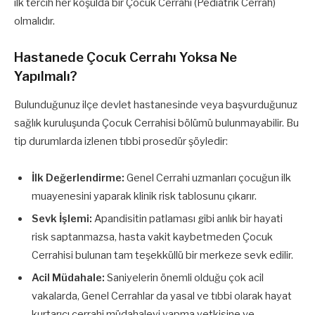
ilk tercih her koşulda bir Çocuk Cerrahı (Pediatrik Cerrah)
olmalıdır.
Hastanede Çocuk Cerrahı Yoksa Ne
Yapılmalı?
Bulunduğunuz ilçe devlet hastanesinde veya başvurduğunuz
sağlık kuruluşunda Çocuk Cerrahisi bölümü bulunmayabilir. Bu
tip durumlarda izlenen tıbbi prosedür şöyledir:
İlk Değerlendirme:
Genel Cerrahi uzmanları çocuğun ilk
muayenesini yaparak klinik risk tablosunu çıkarır.
Sevk İşlemi:
Apandisitin patlaması gibi anlık bir hayati
risk saptanmazsa, hasta vakit kaybetmeden Çocuk
Cerrahisi bulunan tam teşekküllü bir merkeze sevk edilir.
Acil Müdahale:
Saniyelerin önemli olduğu çok acil
vakalarda, Genel Cerrahlar da yasal ve tıbbi olarak hayat
kurtarıcı cerrahi müdahaleyi yapma yetkisine ve