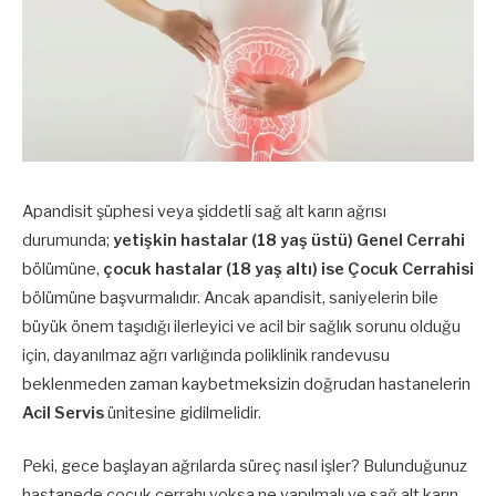
Apandisit şüphesi veya şiddetli sağ alt karın ağrısı
durumunda;
yetişkin hastalar (18 yaş üstü) Genel Cerrahi
bölümüne,
çocuk hastalar (18 yaş altı) ise Çocuk Cerrahisi
bölümüne başvurmalıdır. Ancak apandisit, saniyelerin bile
büyük önem taşıdığı ilerleyici ve acil bir sağlık sorunu olduğu
için, dayanılmaz ağrı varlığında poliklinik randevusu
beklenmeden zaman kaybetmeksizin doğrudan hastanelerin
Acil Servis
ünitesine gidilmelidir.
Peki, gece başlayan ağrılarda süreç nasıl işler? Bulunduğunuz
hastanede çocuk cerrahı yoksa ne yapılmalı ve sağ alt karın