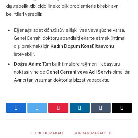
dış gebelik gibi ciddi jinekolojik problemlerle birebir aynı
belirtileri verebilir.
Eğer ağrı adet döngüsüyle ilişkiliyse veya şüphe varsa,
Genel Cerrahi doktoru apandisiti ekarte etmek (ihtimal
dışı bırakmak) için
Kadın Doğum Konsültasyonu
isteyebilir.
Doğru Adım:
Tüm bu ihtimallere rağmen, ilk başvuru
noktası yine de
Genel Cerrahi veya Acil Servis
olmalıdır.
Ayırıcı tanıyı uzman doktorlar bizzat yapacaktır.
Facebook
Twitter
Pinterest
LinkedIn
Tumblr
E-
posta
ÖNCEKI MAKALE
SONRAKI MAKALE