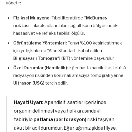
yönetir:
Fiziksel Muayene:
Tıbbi literatürde
“McBurney
noktası”
olarak adlandırılan sağ alt karın bölgesindeki
hassasiyet ve refleks tepkisi ölçülür.
Görüntüleme Yöntemleri:
Tanıyı %100 kesinleştirmek
için yetişkinlerde “Altın Standart” kabul edilen
Bilgisayarlı Tomografi (BT)
yöntemine başvurulur.
Özel Durumlar (Hamilelik):
Eğer hasta hamile ise, fetüsü
radyasyon riskinden korumak amacıyla tomografi yerine
Ultrason (USG)
tercih edilir.
Hayati Uyarı:
Apandisit, saatler içerisinde
organın delinmesi veya halk arasındaki
tabiriyle
patlama (perforasyon)
riski taşıyan
akut bir acil durumdur. Eğer ağrınız şiddetliyse,