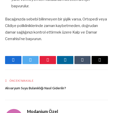
başvurulur.
Bacağınızda sebebi bilinmeyen bir şişlik varsa, Ortopedi veya
Cildiye polikliniklerinde zaman kaybetmeden, doğrudan
damar sağlığınızı kontrol ettirmek üzere Kalp ve Damar
Cerrahisi’ne başvurun.
Facebook
Twitter
Pinterest
LinkedIn
Tumblr
E-
posta
ÖNCEKI MAKALE
Akvaryum Suyu Bulanıklığı Nasıl Giderilir?
Modanium Özel