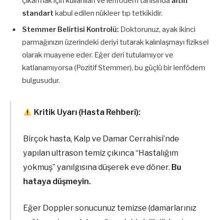
çıkarmak için kullanılan ve lenfödem tanısında
altın
standart
kabul edilen nükleer tıp tetkikidir.
Stemmer Belirtisi Kontrolü:
Doktorunuz, ayak ikinci
parmağınızın üzerindeki deriyi tutarak kalınlaşmayı fiziksel
olarak muayene eder. Eğer deri tutulamıyor ve
katlanamıyorsa (Pozitif Stemmer), bu güçlü bir lenfödem
bulgusudur.
Kritik Uyarı (Hasta Rehberi):
Birçok hasta, Kalp ve Damar Cerrahisi’nde
yapılan ultrason temiz çıkınca “Hastalığım
yokmuş” yanılgısına düşerek eve döner.
Bu
hataya düşmeyin.
Eğer Doppler sonucunuz temizse (damarlarınız