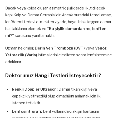
Bacak veya kolda oluşan asimetrik şişliklerde ilk gidilecek
kapı Kalp ve Damar Cerrahisi’dir. Ancak buradaki temel amaç,
lenfödemi tedavi etmekten ziyade, hayati risk taşıyan damar
hastalıklarını elemek ve
“Bu şişlik damardan mı, lenften
mi?”
sorusunu yanıtlamaktır.
Uzman hekimler,
Derin Ven Trombozu (DVT)
veya
Venöz
Yetmezlik (Varis)
ihtimallerini eledikten sonra lenf sistemine
odaklanır.
Doktorunuz Hangi Testleri İsteyecektir?
Renkli Doppler Ultrason:
Damar tıkanıklığı veya
kapakçık yetmezliği olup olmadığını anlamak için ilk
istenen tetkiktir.
Lenfosintigrafi:
Lenf yollarındaki akışın haritasını