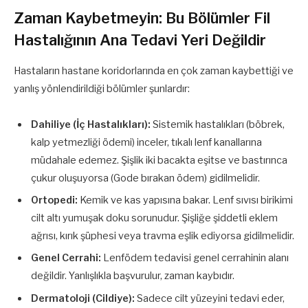
Zaman Kaybetmeyin: Bu Bölümler Fil
Hastalığının Ana Tedavi Yeri Değildir
Hastaların hastane koridorlarında en çok zaman kaybettiği ve
yanlış yönlendirildiği bölümler şunlardır:
Dahiliye (İç Hastalıkları):
Sistemik hastalıkları (böbrek,
kalp yetmezliği ödemi) inceler, tıkalı lenf kanallarına
müdahale edemez. Şişlik iki bacakta eşitse ve bastırınca
çukur oluşuyorsa (Gode bırakan ödem) gidilmelidir.
Ortopedi:
Kemik ve kas yapısına bakar. Lenf sıvısı birikimi
cilt altı yumuşak doku sorunudur. Şişliğe şiddetli eklem
ağrısı, kırık şüphesi veya travma eşlik ediyorsa gidilmelidir.
Genel Cerrahi:
Lenfödem tedavisi genel cerrahinin alanı
değildir. Yanlışlıkla başvurulur, zaman kaybıdır.
Dermatoloji (Cildiye):
Sadece cilt yüzeyini tedavi eder,