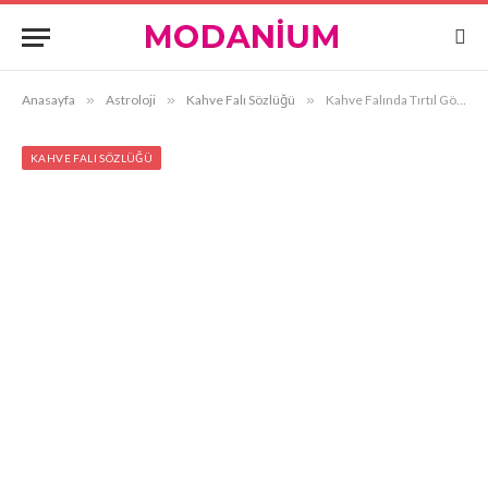
Anasayfa
»
Astroloji
»
Kahve Falı Sözlüğü
»
Kahve Falında Tırtıl Görmek
KAHVE FALI SÖZLÜĞÜ