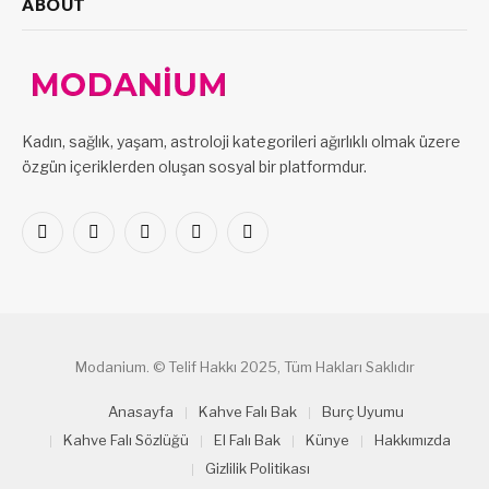
ABOUT
Kadın, sağlık, yaşam, astroloji kategorileri ağırlıklı olmak üzere
özgün içeriklerden oluşan sosyal bir platformdur.
Facebook
X
Pinterest
LinkedIn
VKontakte
(Twitter)
Modanium. © Telif Hakkı 2025, Tüm Hakları Saklıdır
Anasayfa
Kahve Falı Bak
Burç Uyumu
Kahve Falı Sözlüğü
El Falı Bak
Künye
Hakkımızda
Gizlilik Politikası