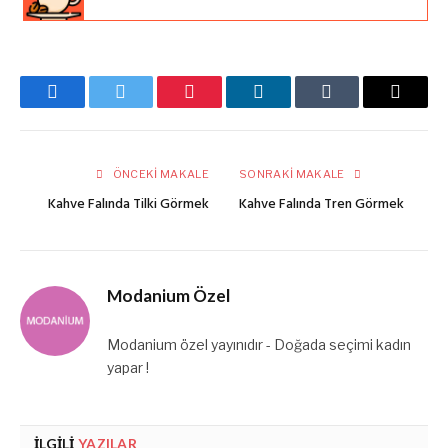
Facebook
Twitter
Pinterest
LinkedIn
Tumblr
E-
posta
ÖNCEKI MAKALE
SONRAKI MAKALE
Kahve Falında Tilki Görmek
Kahve Falında Tren Görmek
Modanium Özel
Modanium özel yayınıdır - Doğada seçimi kadın
yapar !
İLGILI
YAZILAR