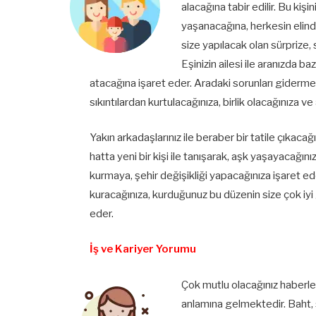
alacağına tabir edilir. Bu kiş
yaşanacağına, herkesin elin
size yapılacak olan sürprize,
Eşinizin ailesi ile aranızda ba
atacağına işaret eder. Aradaki sorunları giderme
sıkıntılardan kurtulacağınıza, birlik olacağınıza v
Yakın arkadaşlarınız ile beraber bir tatile çıkacağ
hatta yeni bir kişi ile tanışarak, aşk yaşayacağı
kurmaya, şehir değişikliği yapacağınıza işaret ed
kuracağınıza, kurduğunuz bu düzenin size çok iy
eder.
İş ve Kariyer Yorumu
Çok mutlu olacağınız haberler
anlamına gelmektedir. Baht, 