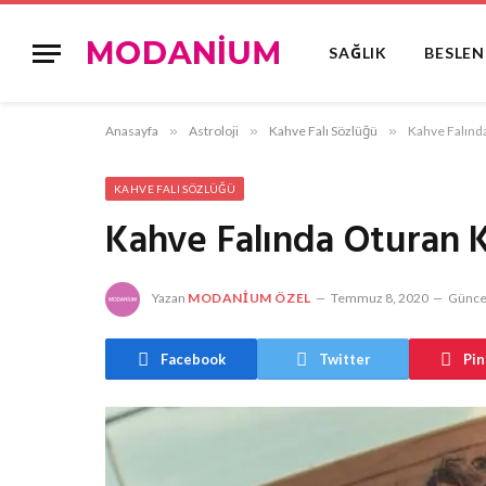
SAĞLIK
BESLE
Anasayfa
»
Astroloji
»
Kahve Falı Sözlüğü
»
Kahve Falınd
KAHVE FALI SÖZLÜĞÜ
Kahve Falında Oturan
Yazan
MODANIUM ÖZEL
Temmuz 8, 2020
Güncel
Facebook
Twitter
Pin