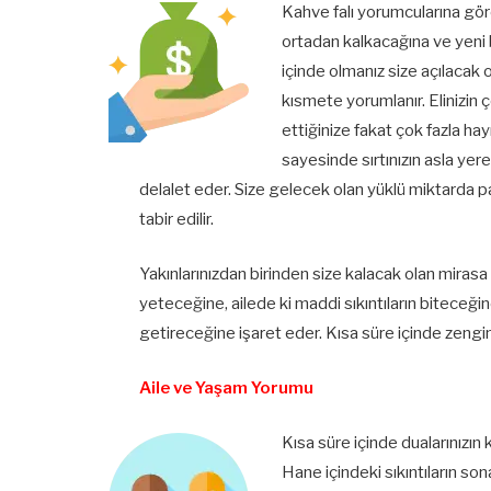
Kahve falı yorumcularına göre
ortadan kalkacağına ve yeni bi
içinde olmanız size açılacak 
kısmete yorumlanır. Elinizin
ettiğinize fakat çok fazla hayı
sayesinde sırtınızın asla yer
delalet eder. Size gelecek olan yüklü miktarda 
tabir edilir.
Yakınlarınızdan birinden size kalacak olan mirasa
yeteceğine, ailede ki maddi sıkıntıların biteceğine
getireceğine işaret eder. Kısa süre içinde zeng
Aile ve Yaşam Yorumu
Kısa süre içinde dualarınızın
Hane içindeki sıkıntıların so