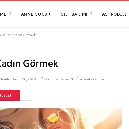
NME
ANNE ÇOCUK
CILT BAKIMI
ASTROLOJI
a Oturan Kadın Görmek
 Kadın Görmek
lendi:
Kasım 30, 2020
Yorum yapılmamış
4 Dakika Okuma
terest