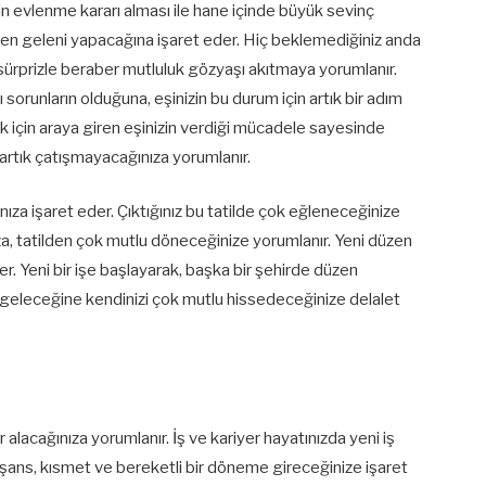
inin evlenme kararı alması ile hane içinde büyük sevinç
den geleni yapacağına işaret eder. Hiç beklemediğiniz anda
 sürprizle beraber mutluluk gözyaşı akıtmaya yorumlanır.
zı sorunların olduğuna, eşinizin bu durum için artık bir adım
k için araya giren eşinizin verdiği mücadele sayesinde
e artık çatışmayacağınıza yorumlanır.
ınıza işaret eder. Çıktığınız bu tatilde çok eğleneceğinize
nıza, tatilden çok mutlu döneceğinize yorumlanır. Yeni düzen
er. Yeni bir işe başlayarak, başka bir şehirde düzen
i geleceğine kendinizi çok mutlu hissedeceğinize delalet
 alacağınıza yorumlanır. İş ve kariyer hayatınızda yeni iş
şans, kısmet ve bereketli bir döneme gireceğinize işaret