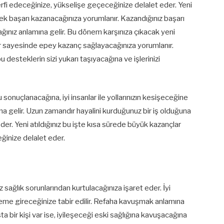
 terfi edeceğinize, yükselişe geçeceğinize delalet eder. Yeni
sek başarı kazanacağınıza yorumlanır. Kazandığınız başarı
ğınız anlamına gelir. Bu dönem karşınıza çıkacak yeni
lar sayesinde epey kazanç sağlayacağınıza yorumlanır.
u desteklerin sizi yukarı taşıyacağına ve işlerinizi
sonuçlanacağına, iyi insanlar ile yollarınızın kesişeceğine
na gelir. Uzun zamandır hayalini kurduğunuz bir iş olduğuna
der. Yeni atıldığınız bu işte kısa sürede büyük kazançlar
ğinize delalet eder.
 sağlık sorunlarından kurtulacağınıza işaret eder. İyi
neme gireceğinize tabir edilir. Refaha kavuşmak anlamına
 bir kişi var ise, iyileşeceği eski sağlığına kavuşacağına