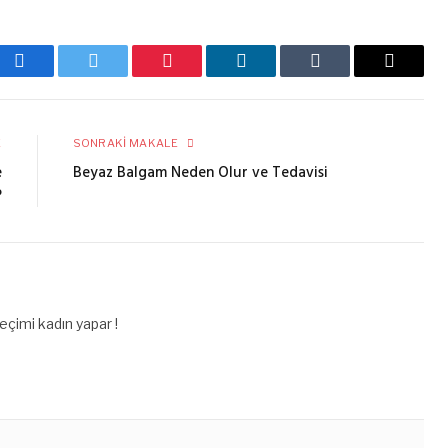
Facebook
Twitter
Pinterest
LinkedIn
Tumblr
E-
posta
E
SONRAKI MAKALE
e
Beyaz Balgam Neden Olur ve Tedavisi
?
çimi kadın yapar !