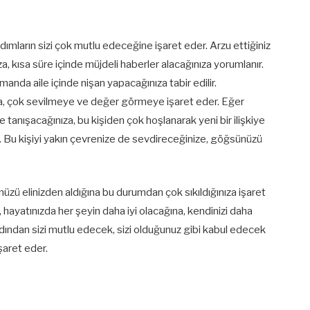
dımların sizi çok mutlu edeceğine işaret eder. Arzu ettiğiniz
za, kısa süre içinde müjdeli haberler alacağınıza yorumlanır.
amanda aile içinde nişan yapacağınıza tabir edilir.
a, çok sevilmeye ve değer görmeye işaret eder. Eğer
ile tanışacağınıza, bu kişiden çok hoşlanarak yeni bir ilişkiye
. Bu kişiyi yakın çevrenize de sevdireceğinize, göğsünüzü
ünüzü elinizden aldığına bu durumdan çok sıkıldığınıza işaret
, hayatınızda her şeyin daha iyi olacağına, kendinizi daha
dından sizi mutlu edecek, sizi olduğunuz gibi kabul edecek
işaret eder.