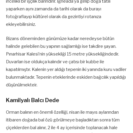
incelikli bir işçilik barındırır. İğneada’ya gelip doğa tatili
yaparken aynı zamanda da tarihi olarak da burayı
fotoğraflayıp kültürel olarak da gezintiyi rotanıza
ekleyebilirsiniz.
Bizans döneminden günümüze kadar neredeyse bütün
halinde gelebilen bu yapının sağlamlığı ise takdire şayan.
Pınarhisar Kalesi’nin yüksekliği 15 metre yüksekliğindedir.
Duvarları ise oldukça kalındır ve çatısı bir kubbe ile
kapatılmıştır. Kalenin yer aldığı tepenin iki yanında kuru vadiler
bulunmaktadır. Tepenin eteklerinde eskiden bağcılık yapıldığı
düşünülmekteir.
Kamilyalı Balcı Dede
Orman balının en önemli özelliği, nisan ile mayıs aylarından
itibaren doğada bal özü görülmeye başladıktan sonra tüm
çiçeklerden bal alınır, 2 ile 4 ay içerisinde toplanacak hale