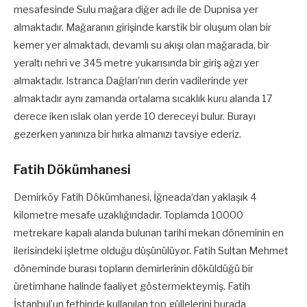
mesafesinde Sulu mağara diğer adı ile de Dupnisa yer
almaktadır. Mağaranın girişinde karstik bir oluşum olan bir
kemer yer almaktadı, devamlı su akışı olan mağarada, bir
yeraltı nehri ve 345 metre yukarısında bir giriş ağzı yer
almaktadır. Istranca Dağları’nın derin vadilerinde yer
almaktadır aynı zamanda ortalama sıcaklık kuru alanda 17
derece iken ıslak olan yerde 10 dereceyi bulur. Burayı
gezerken yanınıza bir hırka almanızı tavsiye ederiz.
Fatih Dökümhanesi
Demirköy Fatih Dökümhanesi, İğneada’dan yaklaşık 4
kilometre mesafe uzaklığındadır. Toplamda 10000
metrekare kapalı alanda bulunan tarihi mekan döneminin en
ilerisindeki işletme olduğu düşünülüyor. Fatih Sultan Mehmet
döneminde burası topların demirlerinin döküldüğü bir
üretimhane halinde faaliyet göstermekteymiş. Fatih
İstanbul’un fethinde kullanılan top güllelerini burada