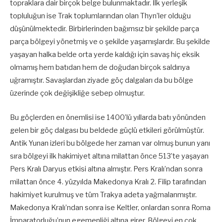
topraklara dair birçok belge bulunmaktadır. İlk yerleşik
topluluğun ise Trak toplumlarından olan Thyn’ler olduğu
düşünülmektedir. Birbirlerinden bağımsız bir şekilde parça
parça bölgeyi yönetmiş ve o şekilde yaşamışlardır. Bu şekilde
yaşayan halka belde orta yerde kaldığı için savaş hiç eksik
olmamış hem batıdan hem de doğudan birçok saldırıya
uğramıştır. Savaşlardan ziyade göç dalgaları da bu bölge
üzerinde çok değişikliğe sebep olmuştur.
Bu göçlerden en önemlisi ise 1400’lü yıllarda batı yönünden
gelen bir göç dalgası bu beldede güçlü etkileri görülmüştür.
Antik Yunan izleri bu bölgede her zaman var olmuş bunun yanı
sıra bölgeyi ilk hakimiyet altına milattan önce 513’te yaşayan
Pers Kralı Daryus etkisi altına almıştır. Pers Kralı’ndan sonra
milattan önce 4. yüzyılda Makedonya Kralı 2. Filip tarafından
hakimiyet kurulmuş ve tüm Trakya adeta yağmalanmıştır.
Makedonya Kralı’ndan sonra ise Keltler, onlardan sonra Roma
İmparatorluğu’nun egemenliği altına girer. Bölgeyi en çok