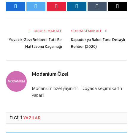
Facebook
Twitter
Pinterest
LinkedIn
Tumblr
E-
posta
ÖNCEKI MAKALE
SONRAKI MAKALE
Yuvacık Gezi Rehberi: Tatlı Bir
Kapadokya Balon Turu: Detaylı
Haftasonu Kaçamağı
Rehber (2020)
Modanium Özel
Modanium özel yayınıdır - Doğada seçimi kadın
yapar !
İLGILI
YAZILAR