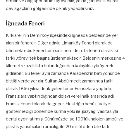
orman ve dağ sporları ile uğraşabilir, ya da günübirlik olarak
dev ağaçların gölgesinde piknik yapabilirsiniz.
İğneada Feneri
Kırklareli’nin Demirköy ilçesindeki İğneada beldesinde yer
alan bir fenerdir. Diğer adıyla Limanköy Feneri olarak da
bilinmektedir. Fener hem sınır hem de rota feneri olarak iki
farklı görevi tek başına üstlenmektedir. Beldenin merkezine 4
kilometre uzaklıkta bulunduğundan kolaylıkla yürüyerek
gidilebilir. Bu fener aynı zamanda Karadeniz’in batı yönünde
bittiği yerde yer alır. Sultan Abdülmecit zamanında tarihi
olarak 1866 yılına denk gelen fener Fransızlara yaptırılır.
Fransızlara yaptırıldığından dolayı yerel halk arasında adı
Fransız Feneri olarak da geçer. Elektriğin henüz faaliyet
göstermediği dönemde kurma yolu ile gazyağı vasıtasıyla
denizi aydınlatırmış. Günümüzde ise 100’lük halojen ampül ve
plastik yansıtıcıların aracılığı ile 20 mil öteden bile fark