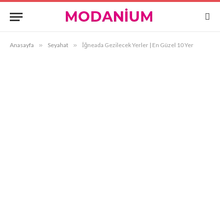
Anasayfa
»
Seyahat
»
İğneada Gezilecek Yerler | En Güzel 10 Yer