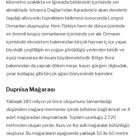
kilometre uzaklıkta ve İğneada beldesinin içerisinde yer
almaktadır. Istranca Dağları’ndan Karadeniz’e akan derelerin
taşıdığı alüvyonlu toprakların birikmesi sonucunda Longoz
Ormanları oluşmuştur. Hem Türkiye hem de dünya üzerinde
en önemli longoz ormanlarının içerisinde yer alır. Ormanın
içerisinde ekosistem bakımından birçok hayvan iç içe yaşar,
biyolojik çeşitliliğin en yoğun görüldüğü yerlerden biridir ve
eşsiz manzarası ile insanı büyülemektedir. Bölge flora
bakımından da yaprak döken meşe, kayın, gürgen, dişbudak,
çınar, kızılağaç gibi birçok ağacı bünyesinde barındırır.
Dupnisa Mağarası
Yaklaşık 180 milyon yıl önce oluşumunu tamamladığı
düşünülen mağara mermerler içinde birbirine bağlı iki kat ve 4
adet mağaradan oluşmaktadır. Toplam uzunluğu 2.720
metreden oluşan yerde, Kuru ve Kız adlı mağaralar bütünlüğü
oluşturur. Bu mağaraların aşağısında yaklaşık 50 ile 60 metre