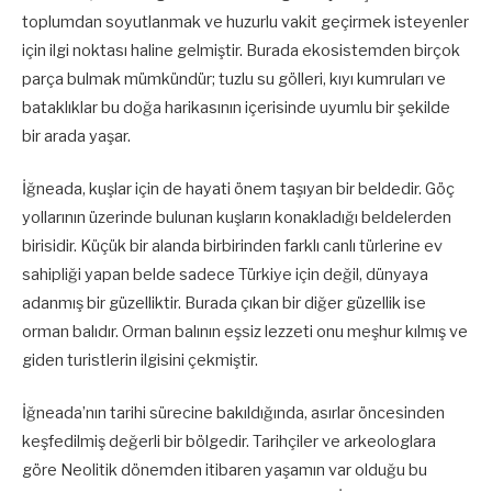
toplumdan soyutlanmak ve huzurlu vakit geçirmek isteyenler
için ilgi noktası haline gelmiştir. Burada ekosistemden birçok
parça bulmak mümkündür; tuzlu su gölleri, kıyı kumruları ve
bataklıklar bu doğa harikasının içerisinde uyumlu bir şekilde
bir arada yaşar.
İğneada, kuşlar için de hayati önem taşıyan bir beldedir. Göç
yollarının üzerinde bulunan kuşların konakladığı beldelerden
birisidir. Küçük bir alanda birbirinden farklı canlı türlerine ev
sahipliği yapan belde sadece Türkiye için değil, dünyaya
adanmış bir güzelliktir. Burada çıkan bir diğer güzellik ise
orman balıdır. Orman balının eşsiz lezzeti onu meşhur kılmış ve
giden turistlerin ilgisini çekmiştir.
İğneada’nın tarihi sürecine bakıldığında, asırlar öncesinden
keşfedilmiş değerli bir bölgedir. Tarihçiler ve arkeologlara
göre Neolitik dönemden itibaren yaşamın var olduğu bu