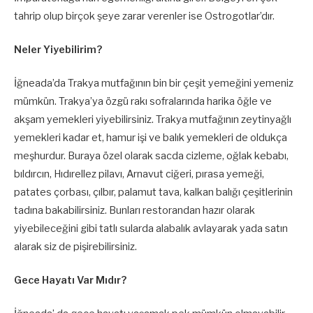
tahrip olup birçok şeye zarar verenler ise Ostrogotlar’dır.
Neler Yiyebilirim?
İğneada’da Trakya mutfağının bin bir çeşit yemeğini yemeniz
mümkün. Trakya’ya özgü rakı sofralarında harika öğle ve
akşam yemekleri yiyebilirsiniz. Trakya mutfağının zeytinyağlı
yemekleri kadar et, hamur işi ve balık yemekleri de oldukça
meşhurdur. Buraya özel olarak sacda cizleme, oğlak kebabı,
bıldırcın, Hıdırellez pilavı, Arnavut ciğeri, pırasa yemeği,
patates çorbası, çılbır, palamut tava, kalkan balığı çeşitlerinin
tadına bakabilirsiniz. Bunları restorandan hazır olarak
yiyebileceğini gibi tatlı sularda alabalık avlayarak yada satın
alarak siz de pişirebilirsiniz.
Gece Hayatı Var Mıdır?