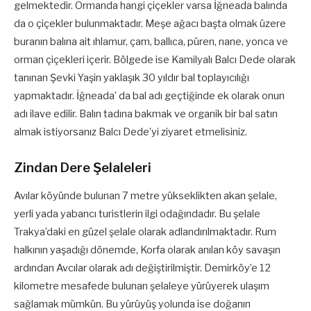
gelmektedir. Ormanda hangi çiçekler varsa İğneada balında
da o çiçekler bulunmaktadır. Meşe ağacı başta olmak üzere
buranın balına ait ıhlamur, çam, ballıca, püren, nane, yonca ve
orman çiçekleri içerir. Bölgede ise Kamilyalı Balcı Dede olarak
tanınan Şevki Yaşin yaklaşık 30 yıldır bal toplayıcılığı
yapmaktadır. İğneada’ da bal adı geçtiğinde ek olarak onun
adı ilave edilir. Balın tadına bakmak ve organik bir bal satın
almak istiyorsanız Balcı Dede’yi ziyaret etmelisiniz.
Zindan Dere Şelaleleri
Avılar köyünde bulunan 7 metre yükseklikten akan şelale,
yerli yada yabancı turistlerin ilgi odağındadır. Bu şelale
Trakya’daki en güzel şelale olarak adlandırılmaktadır. Rum
halkının yaşadığı dönemde, Korfa olarak anılan köy savaşın
ardından Avcılar olarak adı değiştirilmiştir. Demirköy’e 12
kilometre mesafede bulunan şelaleye yürüyerek ulaşım
sağlamak mümkün. Bu yürüyüş yolunda ise doğanın