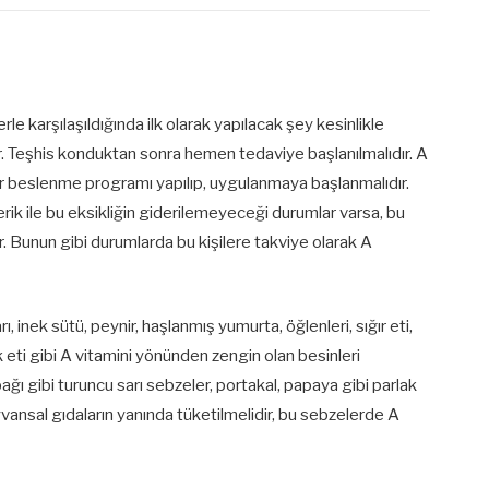
erle karşılaşıldığında ilk olarak yapılacak şey kesinlikle
. Teşhis konduktan sonra hemen tedaviye başlanılmalıdır. A
i bir beslenme programı yapılıp, uygulanmaya başlanmalıdır.
rik ile bu eksikliğin giderilemeyeceği durumlar varsa, bu
ir. Bunun gibi durumlarda bu kişilere takviye olarak A
 inek sütü, peynir, haşlanmış yumurta, öğlenleri, sığır eti,
k eti gibi A vitamini yönünden zengin olan besinleri
ğı gibi turuncu sarı sebzeler, portakal, papaya gibi parlak
yvansal gıdaların yanında tüketilmelidir, bu sebzelerde A