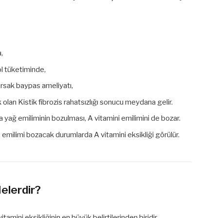
,
kol tüketiminde,
ırsak baypas ameliyatı,
k olan Kistik fibrozis rahatsızlığı sonucu meydana gelir.
a yağ emiliminin bozulması, A vitamini emilimini de bozar.
a emilimi bozacak durumlarda A vitamini eksikliği görülür.
Nelerdir?
tamini eksikliğinin en büyük belirtilerinden biridir.