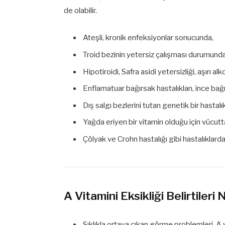
de olabilir.
Ateşli, kronik enfeksiyonlar sonucunda,
Troid bezinin yetersiz çalışması durumunda
Hipotiroidi, Safra asidi yetersizliği, aşırı al
Enflamatuar bağırsak hastalıkları, ince bağ
Dış salgı bezlerini tutan genetik bir hastalı
Yağda eriyen bir vitamin olduğu için vücutt
Çölyak ve Crohn hastalığı gibi hastalıklard
A Vitamini Eksikliği Belirtileri 
Sıklıkla ortaya çıkan görme problemleri, A vi