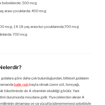
lık bebeklerde; 500 mcg
yaş arası çocuklarda; 400 mcg
00 mcg, 14-18 yaş arası kız çocuklarında;700 mcg
dınlarda: 700 mcg
Nelerdir?
al gıdalara göre daha çok bulunduğundan, bitkisel gıdaların
ı zamanda
balık yağı
başta olmak üzere süt, tereyağı,
ik tüketiminde de A vitaminin eksikliği görülür. Yani
ketimi durumunda meydana gelir. Yiyeceklerden alınan A
e emiliminin olmaması ve ya vücutta işlenememesi sebebiyle