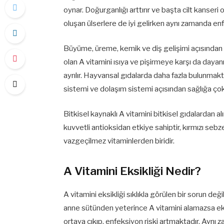
oynar. Doğurganlığı arttırır ve başta cilt kanseri
oluşan ülserlere de iyi gelirken aynı zamanda en
Büyüme, üreme, kemik ve diş gelişimi açısından 
olan A vitamini ısıya ve pişirmeye karşı da dayanık
ayrılır. Hayvansal gıdalarda daha fazla bulunmakta
sistemi ve dolaşım sistemi açısından sağlığa çok 
Bitkisel kaynaklı A vitamini bitkisel gıdalardan alı
kuvvetli antioksidan etkiye sahiptir, kırmızı s
vazgeçilmez vitaminlerden biridir.
A Vitamini Eksikliği Nedir?
A vitamini eksikliği sıklıkla görülen bir sorun 
anne sütünden yeterince A vitamini alamazsa eksik
ortaya çıkıp, enfeksiyon riski artmaktadır. Aynı