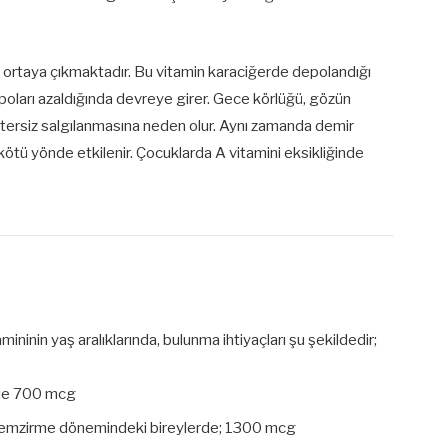
er ortaya çıkmaktadır. Bu vitamin karaciğerde depolandığı
poları azaldığında devreye girer. Gece körlüğü, gözün
 yetersiz salgılanmasına neden olur. Aynı zamanda demir
ı kötü yönde etkilenir. Çocuklarda A vitamini eksikliğinde
mininin yaş aralıklarında, bulunma ihtiyaçları şu şekildedir;
rde 700 mcg
, emzirme dönemindeki bireylerde; 1300 mcg