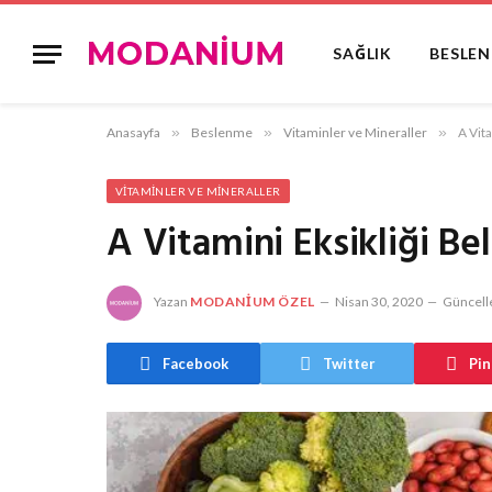
SAĞLIK
BESLE
Anasayfa
»
Beslenme
»
Vitaminler ve Mineraller
»
A Vita
VITAMINLER VE MINERALLER
A Vitamini Eksikliği Bel
Yazan
MODANIUM ÖZEL
Nisan 30, 2020
Güncell
Facebook
Twitter
Pin