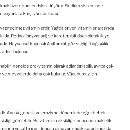
 olmak üzere kanser riskini düşürür. Sindirim sisteminde
feksiyonlara karşı vücudu korur.
vazgeçilmez vitaminlerdir. Yağda eriyen vitaminler arasında
lıdır. Retinol (hayvansal) ve karoten (bitkisel) olarak ikiye
dır. Hayvansal kaynaklı A vitamini, göz sağlığı, bağışıklık
etkisi bulunur.
nabilir, genelde pro-vitamin olarak adlandırılabilir, ayrıca çok
ebze ve meyvelerde daha çok bulunur. Vücudumuz için
değildir. Ancak gebelik ve emzirme döneminde eğer bebek
liği görülebilir. Bu vitaminin eksikliği sonucunda halsizlik
 zamanda vücutta geri dönüşü olmayan sağlık sorunlarına da