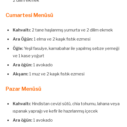
2 dilim ekmek
Cumartesi Menüsü
Kahvaltı:
2 tane haşlanmış yumurta ve 2 dilim ekmek
Ara Öğün:
1 elma ve 2 kaşık fıstık ezmesi
Öğle:
Yeşil fasulye, karnabahar ile yapılmış sebze yemeği
ve 1 kase yoğurt
Ara öğün:
1 avokado
Akşam:
1 muz ve 2 kaşık fıstık ezmesi
Pazar Menüsü
Kahvaltı:
Hindistan cevizi sütü, chia tohumu, lahana veya
ıspanak yaprağı ve kefir ile hazırlanmış içecek
Ara öğün:
1 avokado