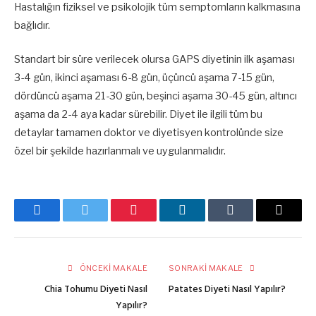
Hastalığın fiziksel ve psikolojik tüm semptomların kalkmasına
bağlıdır.
Standart bir süre verilecek olursa GAPS diyetinin ilk aşaması
3-4 gün, ikinci aşaması 6-8 gün, üçüncü aşama 7-15 gün,
dördüncü aşama 21-30 gün, beşinci aşama 30-45 gün, altıncı
aşama da 2-4 aya kadar sürebilir. Diyet ile ilgili tüm bu
detaylar tamamen doktor ve diyetisyen kontrolünde size
özel bir şekilde hazırlanmalı ve uygulanmalıdır.
Facebook
Twitter
Pinterest
LinkedIn
Tumblr
E-
posta
ÖNCEKI MAKALE
SONRAKI MAKALE
Chia Tohumu Diyeti Nasıl
Patates Diyeti Nasıl Yapılır?
Yapılır?