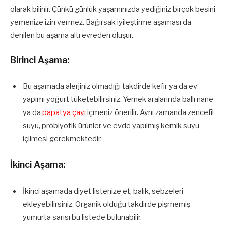
olarak bilinir. Çünkü günlük yaşamınızda yediğiniz birçok besini
yemenize izin vermez. Bağırsak iyileştirme aşaması da
denilen bu aşama altı evreden oluşur.
Birinci Aşama:
Bu aşamada alerjiniz olmadığı takdirde kefir ya da ev
yapımı yoğurt tüketebilirsiniz. Yemek aralarında ballı nane
ya da
papatya çayı
içmeniz önerilir. Aynı zamanda zencefil
suyu, probiyotik ürünler ve evde yapılmış kemik suyu
içilmesi gerekmektedir.
İkinci Aşama:
İkinci aşamada diyet listenize et, balık, sebzeleri
ekleyebilirsiniz. Organik olduğu takdirde pişmemiş
yumurta sarısı bu listede bulunabilir.