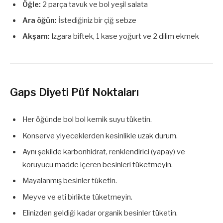
Öğle:
2 parça tavuk ve bol yeşil salata
Ara öğün:
İstediğiniz bir çiğ sebze
Akşam:
Izgara biftek, 1 kase yoğurt ve 2 dilim ekmek
Gaps Diyeti Püf Noktaları
Her öğünde bol bol kemik suyu tüketin.
Konserve yiyeceklerden kesinlikle uzak durum.
Aynı şekilde karbonhidrat, renklendirici (yapay) ve
koruyucu madde içeren besinleri tüketmeyin.
Mayalanmış besinler tüketin.
Meyve ve eti birlikte tüketmeyin.
Elinizden geldiği kadar organik besinler tüketin.