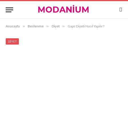
Anasayfa
»
Beslenme
»
Diyet
»
Gaps Diyeti Nasıl Yapılır?
DIYET