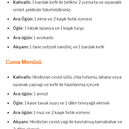
Kahvaltı:
1 bardak kefir ile birlikte 2 yumurta ve ıspanaklı
omlet şeklinde tüketebilirsiniz.
Ara Öğün:
1 elma ve 2 kaşık fıstık ezmesi
Öğle:
1 tabak lazanya ve 1 kaşık turşu
Ara öğün:
1 avokado
Akşam:
1 tane sebzeli sandviç ve 1 bardak kefir
Cuma Menüsü
Kahvaltı:
Hindistan cevizi sütü, chia tohumu, lahana veya
ıspanak yaprağı ve kefir ile hazırlanmış içecek
Ara öğün:
1 armut
Öğle:
1 kase tavuk suyu ve 1 dilim tereyağlı ekmek
Ara öğün:
1 muz ve 2 kaşık fıstık ezmesi
Akşam:
Hindistan cevizi yağı ile kavrulmuş karnabahar ve