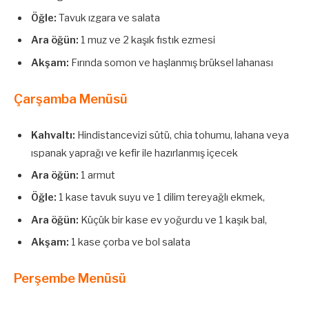
Öğle:
Tavuk ızgara ve salata
Ara öğün:
1 muz ve 2 kaşık fıstık ezmesi
Akşam:
Fırında somon ve haşlanmış brüksel lahanası
Çarşamba Menüsü
Kahvaltı:
Hindistancevizi sütü, chia tohumu, lahana veya
ıspanak yaprağı ve kefir ile hazırlanmış içecek
Ara öğün:
1 armut
Öğle:
1 kase tavuk suyu ve 1 dilim tereyağlı ekmek,
Ara öğün:
Küçük bir kase ev yoğurdu ve 1 kaşık bal,
Akşam:
1 kase çorba ve bol salata
Perşembe Menüsü