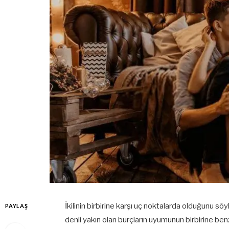
İkilinin birbirine karşı uç noktalarda olduğunu 
PAYLAŞ
denli yakın olan burçların uyumunun birbirine benz