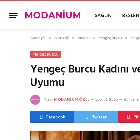
SAĞLIK
BESLE
Anasayfa
»
Astroloji
»
Burçlar
»
Yengeç Burcu
»
Yenge
YENGEÇ BURCU
Yengeç Burcu Kadını ve
Uyumu
Yazan
MODANIUM ÖZEL
Şubat 1, 2016
Güncellen
Facebook
Twitter
Pin