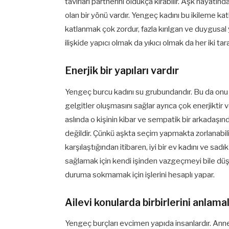
tavırları partnerini oldukça kırabilir. Aşk hayatınd
olan bir yönü vardır. Yengeç kadını bu ikileme kat
katlanmak çok zordur, fazla kırılgan ve duygusal 
ilişkide yapıcı olmak da yıkıcı olmak da her iki ta
Enerjik bir yapıları vardır
Yengeç burcu kadını su grubundandır. Bu da onu 
gelgitler oluşmasını sağlar ayrıca çok enerjiktir
aslında o kişinin kibar ve sempatik bir arkadaşı
değildir. Çünkü aşkta seçim yapmakta zorlanabilir
karşılaştığından itibaren, iyi bir ev kadını ve sadık
sağlamak için kendi işinden vazgeçmeyi bile düş
duruma sokmamak için işlerini hesaplı yapar.
Ailevi konularda birbirlerini anlama
Yengeç burçları evcimen yapıda insanlardır. Annel