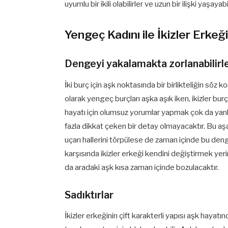
uyumlu bir ikili olabilirler ve uzun bir ilişki yaşayabil
Yengeç Kadını ile İkizler Erke
Dengeyi yakalamakta zorlanabilirl
İki burç için aşk noktasında bir birlikteliğin s
olarak yengeç burçları aşka aşık iken, ikizler bur
hayatı için olumsuz yorumlar yapmak çok da yan
fazla dikkat çeken bir detay olmayacaktır. Bu a
uçarı hallerini törpülese de zaman içinde bu 
karşısında ikizler erkeği kendini değiştirmek yer
da aradaki aşk kısa zaman içinde bozulacaktır.
Sadıktırlar
İkizler erkeğinin çift karakterli yapısı aşk hayatı