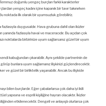
2 Temmuz doğumlu yengeç burçları farklı karakterler
çlardan yengeç kadını içine kapanık bir tavır takınırken
. Bu noktada ilk olarak bir uyumsuzluk görebiliriz.
fazlasıyla duygusaldır. Hava grubuna dahil olan ikizler
ının yanında fazlasıyla havai ve maceracıdır. Bu açıdan çok
bazı noktalarda birbirinize uyum sağlarsanız güzel bir uyum
 kendi kabuğundan çıkarabilir. Aynı şekilde partnerinin de
ızı görüp bunlara uyum sağlamanız ilişkinizi güçlendirecektir.
çeker ve güzel bir birliktelik yaşanabilir. Ancak bu ilişkide
yı bilen burçlardır. Eğer çabalarlarsa çok daha iyi ikili
tüel yapısına ve esprili kişiliğine hayran olacaktır. İkizler
liğinden etkilenecektir. Dengeli ve anlayışlı olurlarsa çok