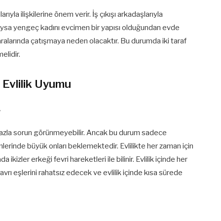
ıyla ilişkilerine önem verir. İş çıkışı arkadaşlarıyla
Oysa yengeç kadını evcimen bir yapısı olduğundan evde
ralarında çatışmaya neden olacaktır. Bu durumda iki taraf
elidir.
i Evlilik Uyumu
r
 fazla sorun görünmeyebilir. Ancak bu durum sadece
emlerinde büyük onları beklemektedir. Evlilikte her zaman için
kizler erkeği fevri hareketleri ile bilinir. Evlilik içinde her
tavrı eşlerini rahatsız edecek ve evlilik içinde kısa sürede