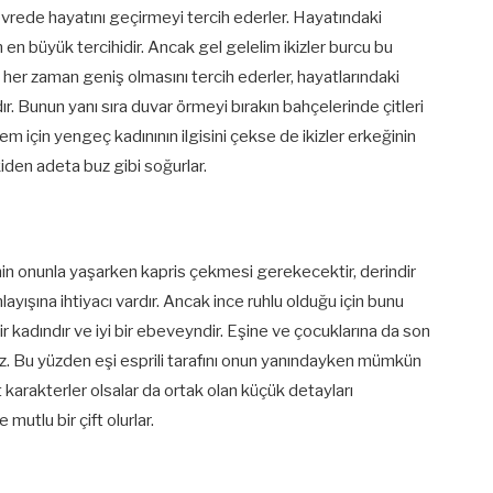
çevrede hayatını geçirmeyi tercih ederler. Hayatındaki
 en büyük tercihidir. Ancak gel gelelim ikizler burcu bu
n her zaman geniş olmasını tercih ederler, hayatlarındaki
ır. Bunun yanı sıra duvar örmeyi bırakın bahçelerinde çitleri
nem için yengeç kadınının ilgisini çekse de ikizler erkeğinin
iden adeta buz gibi soğurlar.
eşinin onunla yaşarken kapris çekmesi gerekecektir, derindir
layışına ihtiyacı vardır. Ancak ince ruhlu olduğu için bunu
 kadındır ve iyi bir ebeveyndir. Eşine ve çocuklarına da son
az. Bu yüzden eşi esprili tarafını onun yanındayken mümkün
t karakterler olsalar da ortak olan küçük detayları
mutlu bir çift olurlar.