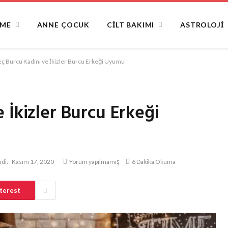
NME
ANNE ÇOCUK
CILT BAKIMI
ASTROLOJI
ç Burcu Kadını ve İkizler Burcu Erkeği Uyumu
 İkizler Burcu Erkeği
di:
Kasım 17, 2020
Yorum yapılmamış
6 Dakika Okuma
terest