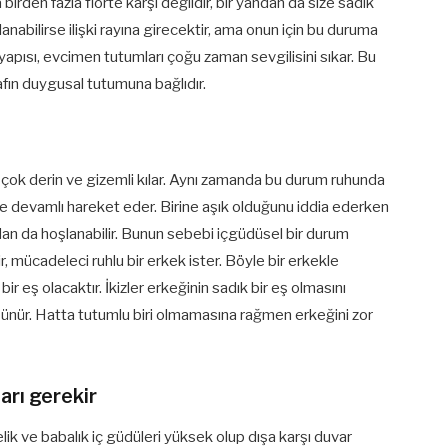
a birden fazla flörte karşı değildir, bir yandan da size sadık
lanabilirse ilişki rayına girecektir, ama onun için bu duruma
yapısı, evcimen tutumları çoğu zaman sevgilisini sıkar. Bu
rafın duygusal tutumuna bağlıdır.
çok derin ve gizemli kılar. Aynı zamanda bu durum ruhunda
 ve devamlı hareket eder. Birine aşık olduğunu iddia ederken
ndan da hoşlanabilir. Bunun sebebi içgüdüsel bir durum
, mücadeleci ruhlu bir erkek ister. Böyle bir erkekle
 bir eş olacaktır. İkizler erkeğinin sadık bir eş olmasını
ünür. Hatta tutumlu biri olmamasına rağmen erkeğini zor
ları gerekir
ik ve babalık iç güdüleri yüksek olup dışa karşı duvar