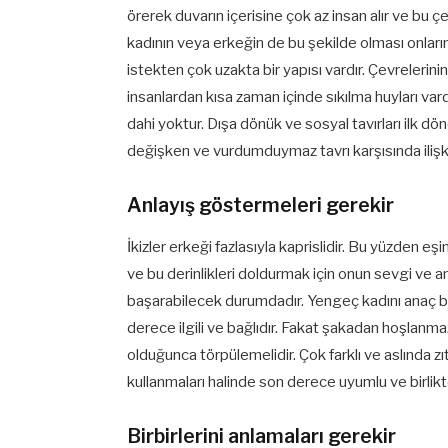
örerek duvarın içerisine çok az insan alır ve bu 
kadının veya erkeğin de bu şekilde olması onların
istekten çok uzakta bir yapısı vardır. Çevrelerini
insanlardan kısa zaman içinde sıkılma huyları vard
dahi yoktur. Dışa dönük ve sosyal tavırları ilk dö
değişken ve vurdumduymaz tavrı karşısında ilişk
Anlayış göstermeleri gerekir
İkizler erkeği fazlasıyla kaprislidir. Bu yüzden 
ve bu derinlikleri doldurmak için onun sevgi ve an
başarabilecek durumdadır. Yengeç kadını anaç bir
derece ilgili ve bağlıdır. Fakat şakadan hoşlanm
olduğunca törpülemelidir. Çok farklı ve aslında zı
kullanmaları halinde son derece uyumlu ve birlikte 
Birbirlerini anlamaları gerekir