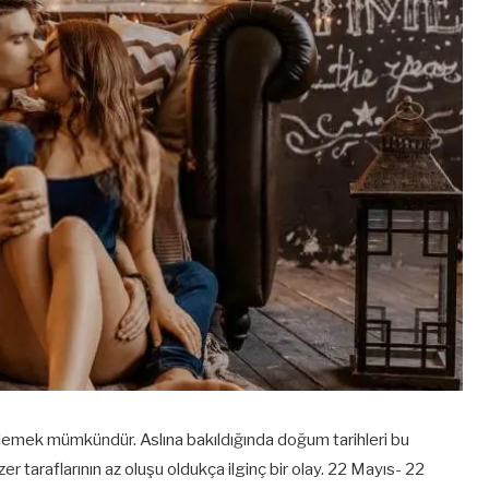
söylemek mümkündür. Aslına bakıldığında doğum tarihleri bu
er taraflarının az oluşu oldukça ilginç bir olay. 22 Mayıs- 22