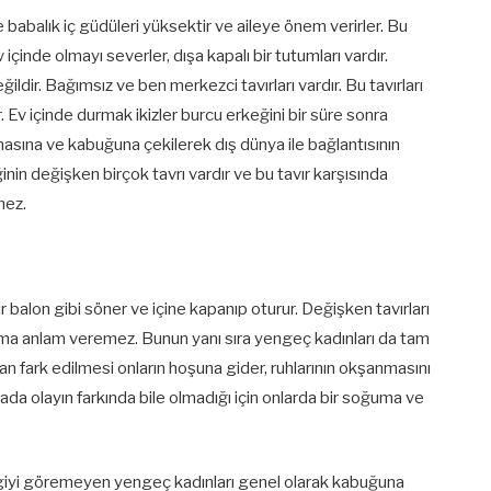
 babalık iç güdüleri yüksektir ve aileye önem verirler. Bu
 içinde olmayı severler, dışa kapalı bir tutumları vardır.
dir. Bağımsız ve ben merkezci tavırları vardır. Bu tavırları
 Ev içinde durmak ikizler burcu erkeğini bir süre sonra
masına ve kabuğuna çekilerek dış dünya ile bağlantısının
inin değişken birçok tavrı vardır ve bu tavır karşısında
mez.
ir balon gibi söner ve içine kapanıp oturur. Değişken tavırları
duruma anlam veremez. Bunun yanı sıra yengeç kadınları da tam
fından fark edilmesi onların hoşuna gider, ruhlarının okşanmasını
tada olayın farkında bile olmadığı için onlarda bir soğuma ve
ilgiyi göremeyen yengeç kadınları genel olarak kabuğuna