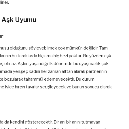
irler.
ği Aşk Uyumu
er
öz konusu olduğunu söyleyebilmek çok mümkün değildir. Tam
çlarının bu taraklarda hiç ama hiç bezi yoktur. Bu yüzden aşk
lış olmaz. Aşkın yaşandığı ilk dönemde bu uyuşmazlık çok
şamada yengeç kadını her zaman alttan alarak partnerinin
denge bozularak tahammül edemeyecektir. Bu durum
ine iyice hırçın tavırlar sergileyecek ve bunun sonucu olarak
nda da kendini gösterecektir. Bir anı bir anını tutmayan