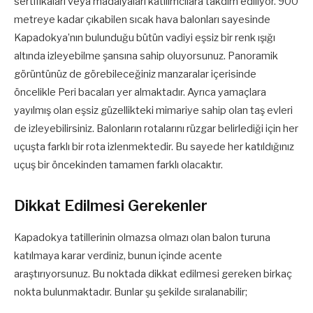
sertifikaları veya madalyaları katılımcılara takdim ediliyor. 900
metreye kadar çıkabilen sıcak hava balonları sayesinde
Kapadokya’nın bulunduğu bütün vadiyi eşsiz bir renk ışığı
altında izleyebilme şansına sahip oluyorsunuz. Panoramik
görüntünüz de görebileceğiniz manzaralar içerisinde
öncelikle Peri bacaları yer almaktadır. Ayrıca yamaçlara
yayılmış olan eşsiz güzellikteki mimariye sahip olan taş evleri
de izleyebilirsiniz. Balonların rotalarını rüzgar belirlediği için her
uçuşta farklı bir rota izlenmektedir. Bu sayede her katıldığınız
uçuş bir öncekinden tamamen farklı olacaktır.
Dikkat Edilmesi Gerekenler
Kapadokya tatillerinin olmazsa olmazı olan balon turuna
katılmaya karar verdiniz, bunun içinde acente
araştırıyorsunuz. Bu noktada dikkat edilmesi gereken birkaç
nokta bulunmaktadır. Bunlar şu şekilde sıralanabilir;