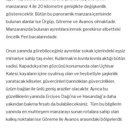
manzaranız 4 ile 20 kilometre genişlikte değişkenlik
gösterecektir. Bütün bu panoramik manzara içerisinde
bulunan alanlar ise Ürgüp, Göreme ve Avanos olmaktadır.
Manzaranızda bulunan ayrıntılara inmek gerekirse elbetteki
öncelik Peri bacalarındadır.
Onun yanında görebileceğiniz ayrıntılar sokak içlerindeki eşsiz
mimariye sahip taş evler, Kızılırmak’ın kıvrıla kıvrıla aktığı bütün
vadisi, Kapadokya’nın gözcüsü konumunda olan Uçhisar
Kalesi, kayaların içine oyulmuş olan ve heybetiyle şaşkınlık
yaratacak kiliseler, güvercinleri barındıkları güvercinlikler,
üzüm bağları ile ünlü geniş araziler olacaktır. Ayrıca bu
güzelliklerin yanında Erciyes Dağı’na ve Hasandağ’a daha
yakından bakma fırsatı da bulabileceksiniz. Tüm bu bilgilerin
yanında en muhteşem manzarayı sunan rotalara sahip olan
kalkış noktaları ise Göreme ile Avanos arasındaki bölgelerdir.