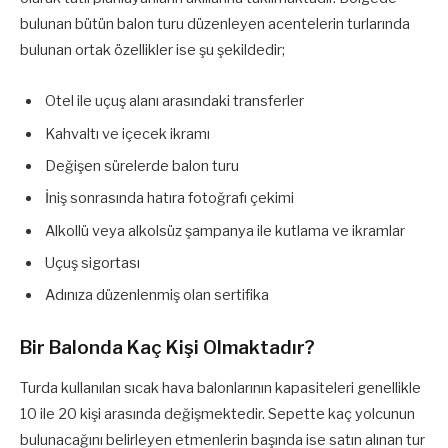
bulunan bütün balon turu düzenleyen acentelerin turlarında
bulunan ortak özellikler ise şu şekildedir;
Otel ile uçuş alanı arasındaki transferler
Kahvaltı ve içecek ikramı
Değişen sürelerde balon turu
İniş sonrasında hatıra fotoğrafı çekimi
Alkollü veya alkolsüz şampanya ile kutlama ve ikramlar
Uçuş sigortası
Adınıza düzenlenmiş olan sertifika
Bir Balonda Kaç Kişi Olmaktadır?
Turda kullanılan sıcak hava balonlarının kapasiteleri genellikle
10 ile 20 kişi arasında değişmektedir. Sepette kaç yolcunun
bulunacağını belirleyen etmenlerin başında ise satın alınan tur