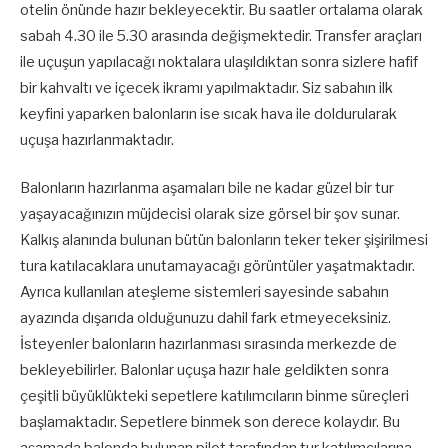
otelin önünde hazır bekleyecektir. Bu saatler ortalama olarak
sabah 4.30 ile 5.30 arasında değişmektedir. Transfer araçları
ile uçuşun yapılacağı noktalara ulaşıldıktan sonra sizlere hafif
bir kahvaltı ve içecek ikramı yapılmaktadır. Siz sabahın ilk
keyfini yaparken balonların ise sıcak hava ile doldurularak
uçuşa hazırlanmaktadır.
Balonların hazırlanma aşamaları bile ne kadar güzel bir tur
yaşayacağınızın müjdecisi olarak size görsel bir şov sunar.
Kalkış alanında bulunan bütün balonların teker teker şişirilmesi
tura katılacaklara unutamayacağı görüntüler yaşatmaktadır.
Ayrıca kullanılan ateşleme sistemleri sayesinde sabahın
ayazında dışarıda olduğunuzu dahil fark etmeyeceksiniz.
İsteyenler balonların hazırlanması sırasında merkezde de
bekleyebilirler. Balonlar uçuşa hazır hale geldikten sonra
çeşitli büyüklükteki sepetlere katılımcıların binme süreçleri
başlamaktadır. Sepetlere binmek son derece kolaydır. Bu
aşamada balonda bulunan pilot tarafından tur katılımcılarına