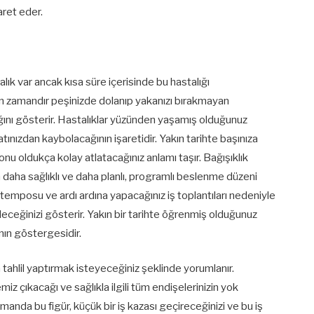
aret eder.
alık var ancak kısa süre içerisinde bu hastalığı
zun zamandır peşinizde dolanıp yakanızı bırakmayan
ağını gösterir. Hastalıklar yüzünden yaşamış olduğunuz
atınızdan kaybolacağının işaretidir. Yakın tarihte başınıza
nu oldukça kolay atlatacağınız anlamı taşır. Bağışıklık
 daha sağlıklı ve daha planlı, programlı beslenme düzeni
ş temposu ve ardı ardına yapacağınız iş toplantıları nedeniyle
deceğinizi gösterir. Yakın bir tarihte öğrenmiş olduğunuz
nın göstergesidir.
 tahlil yaptırmak isteyeceğiniz şeklinde yorumlanır.
iz çıkacağı ve sağlıkla ilgili tüm endişelerinizin yok
manda bu figür, küçük bir iş kazası geçireceğinizi ve bu iş