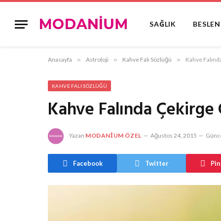
SAĞLIK
BESLE
Anasayfa
»
Astroloji
»
Kahve Falı Sözlüğü
»
Kahve Falınd
KAHVE FALI SÖZLÜĞÜ
Kahve Falında Çekirge
Yazan
MODANIUM ÖZEL
Ağustos 24, 2015
Günce
Facebook
Twitter
Pin