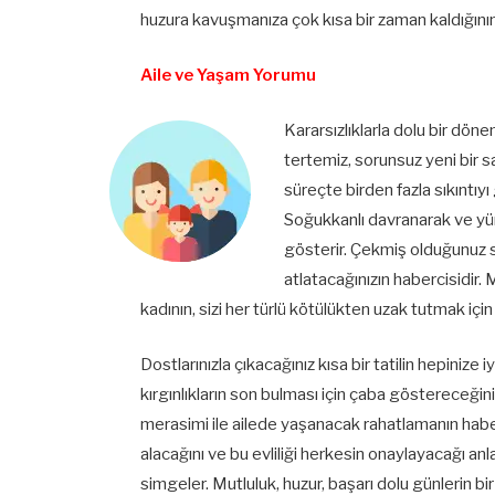
huzura kavuşmanıza çok kısa bir zaman kaldığının 
Aile ve Yaşam Yorumu
Kararsızlıklarla dolu bir dö
tertemiz, sorunsuz yeni bir 
süreçte birden fazla sıkıntıy
Soğukkanlı davranarak ve yüre
gösterir. Çekmiş olduğunuz sı
atlatacağınızın habercisidir
kadının, sizi her türlü kötülükten uzak tutmak iç
Dostlarınızla çıkacağınız kısa bir tatilin hepinize
kırgınlıkların son bulması için çaba göstereceğin
merasimi ile ailede yaşanacak rahatlamanın haberc
alacağını ve bu evliliği herkesin onaylayacağı anl
simgeler. Mutluluk, huzur, başarı dolu günlerin b