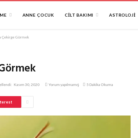
NME
ANNE ÇOCUK
CILT BAKIMI
ASTROLOJI
a Çekirge Görmek
 Görmek
llendi:
Kasım 30, 2020
Yorum yapılmamış
5 Dakika Okuma
terest