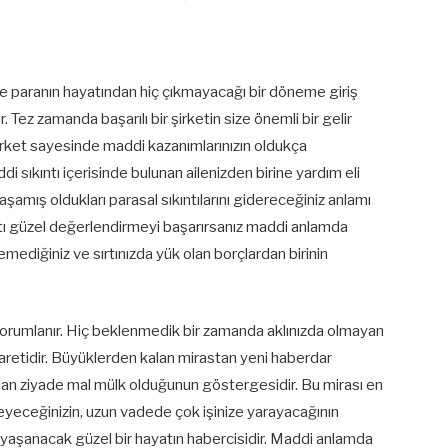
e paranın hayatından hiç çıkmayacağı bir döneme giriş
. Tez zamanda başarılı bir şirketin size önemli bir gelir
Şirket sayesinde maddi kazanımlarınızın oldukça
i sıkıntı içerisinde bulunan ailenizden birine yardım eli
amış oldukları parasal sıkıntılarını gidereceğiniz anlamı
satı güzel değerlendirmeyi başarırsanız maddi anlamda
mediğiniz ve sırtınızda yük olan borçlardan birinin
yorumlanır. Hiç beklenmedik bir zamanda aklınızda olmayan
şaretidir. Büyüklerden kalan mirastan yeni haberdar
adan ziyade mal mülk olduğunun göstergesidir. Bu mirası en
kleyeceğinizin, uzun vadede çok işinize yarayacağının
de yaşanacak güzel bir hayatın habercisidir. Maddi anlamda