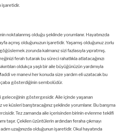
işaretidir.
nemin noktalanmış olduğu şeklinde yorumlanır. Hayatınızda
sayfa açmış olduğunuzun işaretidir. Yaşamış olduğunuz zorlu
ı göğüslemek zorunda kalmanız sizi fazlasıyla yıpratmış.
ğinizi ferah tutarak bu süreci rahatlıkla atlatacağınızı
kıntıları oldukça yaşlı bir aile büyüğünüzün yardımıyla
. Maddi ve manevi her konuda size yardım eli uzatacak bu
in çaba gösterdiğinin sembolüdür.
 iyi geleceğinin göstergesidir. Aile içinde yaşanan
iz ve küsleri barıştıracağınız şeklinde yorumlanır. Bu barışma
isidir. Tez zamanda aile içerisinden birinin evlenme teklifi
amı taşır. Çekilen üzüntülerin ardından feraha çıkmayı
ir adım uzağınızda olduğunun işaretidir. Okul hayatında