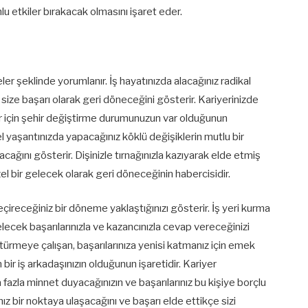
 etkiler bırakacak olmasını işaret eder.
r şeklinde yorumlanır. İş hayatınızda alacağınız radikal
rın size başarı olarak geri döneceğini gösterir. Kariyerinizde
r için şehir değiştirme durumunuzun var olduğunun
l yaşantınızda yapacağınız köklü değişiklerin mutlu bir
cağını gösterir. Dişinizle tırnağınızla kazıyarak elde etmiş
zel bir gelecek olarak geri döneceğinin habercisidir.
geçireceğiniz bir döneme yaklaştığınızı gösterir. İş yeri kurma
elecek başarılarınızla ve kazancınızla cevap vereceğinizi
türmeye çalışan, başarılarınıza yenisi katmanız için emek
bir iş arkadaşınızın olduğunun işaretidir. Kariyer
 fazla minnet duyacağınızın ve başarılarınız bu kişiye borçlu
ız bir noktaya ulaşacağını ve başarı elde ettikçe sizi