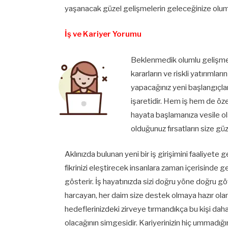
yaşanacak güzel gelişmelerin geleceğinize olumlu
İş ve Kariyer Yorumu
Beklenmedik olumlu gelişmele
kararların ve riskli yatırımla
yapacağınız yeni başlangıçla
işaretidir. Hem iş hem de öze
hayata başlamanıza vesile ola
olduğunuz fırsatların size gü
Aklınızda bulunan yeni bir iş girişimini faaliyete 
fikrinizi eleştirecek insanlara zaman içerisinde g
gösterir. İş hayatınızda sizi doğru yöne doğru gö
harcayan, her daim size destek olmaya hazır olan 
hedeflerinizdeki zirveye tırmandıkça bu kişi daha
olacağının simgesidir. Kariyerinizin hiç ummadığın