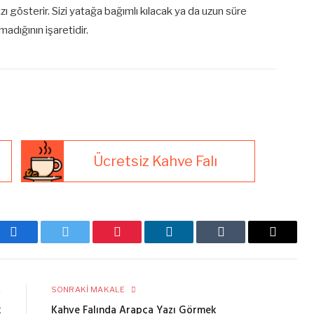
ı gösterir. Sizi yatağa bağımlı kılacak ya da uzun süre
adığının işaretidir.
Ücretsiz Kahve Falı
Facebook
Twitter
Pinterest
LinkedIn
Tumblr
E-
posta
E
SONRAKI MAKALE
k
Kahve Falında Arapça Yazı Görmek