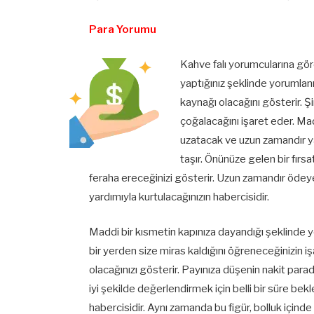
Para Yorumu
Kahve falı yorumcularına gör
yaptığınız şeklinde yorumlanır
kaynağı olacağını gösterir. 
çoğalacağını işaret eder. Madd
uzatacak ve uzun zamandır yaş
taşır. Önünüze gelen bir fır
feraha ereceğinizi gösterir. Uzun zamandır ödeye
yardımıyla kurtulacağınızın habercisidir.
Maddi bir kısmetin kapınıza dayandığı şeklinde 
bir yerden size miras kaldığını öğreneceğinizin i
olacağınızı gösterir. Payınıza düşenin nakit par
iyi şekilde değerlendirmek için belli bir süre be
habercisidir. Aynı zamanda bu figür, bolluk için