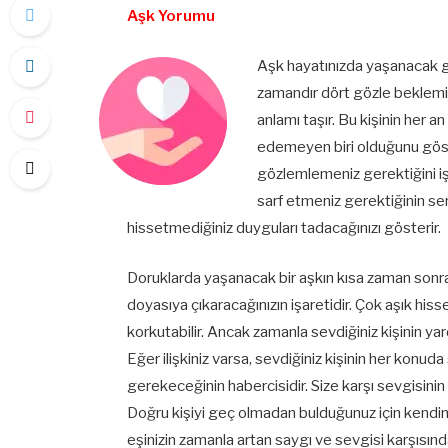
Aşk Yorumu
Aşk hayatınızda yaşanacak gü
zamandır dört gözle beklemi
anlamı taşır. Bu kişinin her 
edemeyen biri olduğunu göster
gözlemlemeniz gerektiğini iş
sarf etmeniz gerektiğinin 
hissetmediğiniz duyguları tadacağınızı gösterir.
Doruklarda yaşanacak bir aşkın kısa zaman sonra 
doyasıya çıkaracağınızın işaretidir. Çok aşık his
korkutabilir. Ancak zamanla sevdiğiniz kişinin yar
Eğer ilişkiniz varsa, sevdiğiniz kişinin her konud
gerekeceğinin habercisidir. Size karşı sevgisinin
Doğru kişiyi geç olmadan bulduğunuz için kendiniz
eşinizin zamanla artan saygı ve sevgisi karşısınd