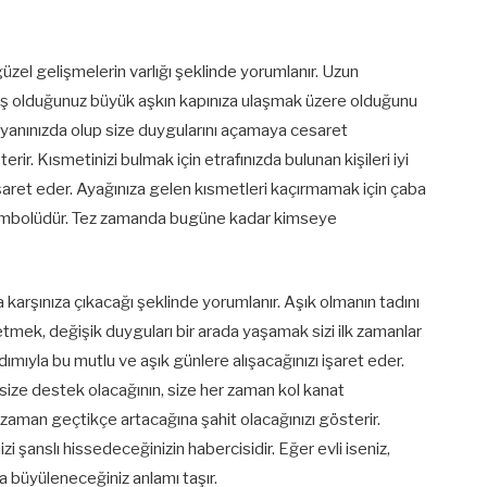
zel gelişmelerin varlığı şeklinde yorumlanır. Uzun
ş olduğunuz büyük aşkın kapınıza ulaşmak üzere olduğunu
an yanınızda olup size duygularını açamaya cesaret
ir. Kısmetinizi bulmak için etrafınızda bulunan kişileri iyi
aret eder. Ayağınıza gelen kısmetleri kaçırmamak için çaba
sembolüdür. Tez zamanda bugüne kadar kimseye
karşınıza çıkacağı şeklinde yorumlanır. Aşık olmanın tadını
setmek, değişik duyguları bir arada yaşamak sizi ilk zamanlar
dımıyla bu mutlu ve aşık günlere alışacağınızı işaret eder.
a size destek olacağının, size her zaman kol kanat
 zaman geçtikçe artacağına şahit olacağınızı gösterir.
i şanslı hissedeceğinizin habercisidir. Eğer evli iseniz,
a büyüleneceğiniz anlamı taşır.