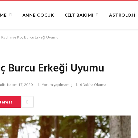
NME
ANNE ÇOCUK
CILT BAKIMI
ASTROLOJI
u Kadını ve Koç Burcu Erkeği Uyumu
oç Burcu Erkeği Uyumu
di:
Kasım 17, 2020
Yorum yapılmamış
6 Dakika Okuma
terest