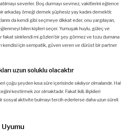
 katılmayı severler. Boş durmayı sevmez, vakitlerini eğlence
 bir arkadaş örneği demek şüphesiz yay kadını demektir.
tlarını da kendi gibi seçmeye dikkat eder, onu yargılayan,
e eğlenmeyi bilen kişileri seçer. Yumuşak huylu, güleç ve
er fakat sinirlendi mi gözleri bir şey görmez ve tozu dumana
dın kendisi için sempatik, güven veren ve dürüst bir partner
kları uzun soluklu olacaktır
eri çoğu şeyden kısa süre içerisinde sıkılıyor olmalarıdır. Hal
ini kestirmek zor olmaktadır. Fakat ikili, ilişkileri
bir sosyal aktivite bulmayı tercih ederlerse daha uzun süreli
ik Uyumu