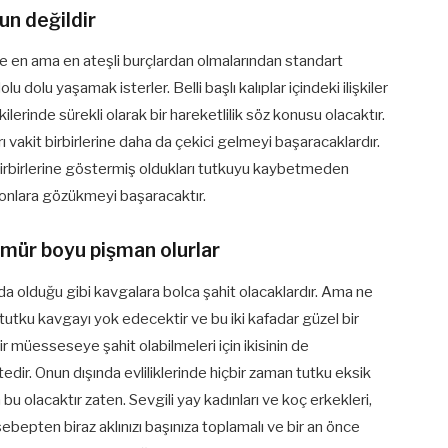
un değildir
 de en ama en ateşli burçlardan olmalarından standart
dolu yaşamak isterler. Belli başlı kalıplar içindeki ilişkiler
kilerinde sürekli olarak bir hareketlilik söz konusu olacaktır.
arı vakit birbirlerine daha da çekici gelmeyi başaracaklardır.
k birbirlerine göstermiş oldukları tutkuyu kaybetmeden
a onlara gözükmeyi başaracaktır.
ömür boyu pişman olurlar
ında olduğu gibi kavgalara bolca şahit olacaklardır. Ama ne
ı tutku kavgayı yok edecektir ve bu iki kafadar güzel bir
i bir müesseseye şahit olabilmeleri için ikisinin de
dir. Onun dışında evliliklerinde hiçbir zaman tutku eksik
bu olacaktır zaten. Sevgili yay kadınları ve koç erkekleri,
u sebepten biraz aklınızı başınıza toplamalı ve bir an önce