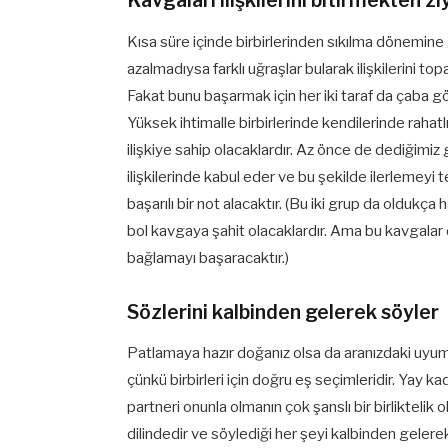
Kavgaları ilişkilerini bitirmekten 
Kısa süre içinde birbirlerinden sıkılma dönemine g
azalmadıysa farklı uğraşlar bularak ilişkilerini t
Fakat bunu başarmak için her iki taraf da çaba gös
Yüksek ihtimalle birbirlerinde kendilerinde rahatl
ilişkiye sahip olacaklardır. Az önce de dediğimiz gi
ilişkilerinde kabul eder ve bu şekilde ilerlemeyi 
başarılı bir not alacaktır. (Bu iki grup da oldukça 
bol kavgaya şahit olacaklardır. Ama bu kavgalar 
bağlamayı başaracaktır.)
Sözlerini kalbinden gelerek söyler
Patlamaya hazır doğanız olsa da aranızdaki uyum 
çünkü birbirleri için doğru eş seçimleridir. Yay ka
partneri onunla olmanın çok şanslı bir birliktelik
dilindedir ve söylediği her şeyi kalbinden geler