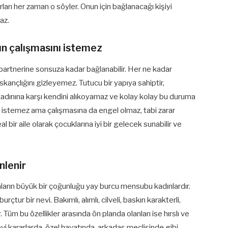
rarları her zaman o söyler. Onun için bağlanacağı kişiyi
az.
nın çalışmasını istemez
partnerine sonsuza kadar bağlanabilir. Her ne kadar
kançlığını gizleyemez. Tutucu bir yapıya sahiptir,
adınına karşı kendini alıkoyamaz ve kolay kolay bu duruma
ı istemez ama çalışmasına da engel olmaz, tabi zarar
 bir aile olarak çocuklarına iyi bir gelecek sunabilir ve
inlenir
arın büyük bir çoğunluğu yay burcu mensubu kadınlardır.
rçtur bir nevi. Bakımlı, alımlı, cilveli, baskın karakterli,
r. Tüm bu özellikler arasında ön planda olanları ise hırslı ve
ilevi kararlarda, özel hayatında, arkadaş meclisinde gibi