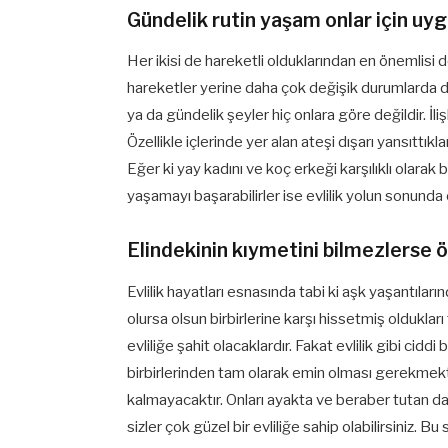
Gündelik rutin yaşam onlar için uyg
Her ikisi de hareketli olduklarından en önemlisi
hareketler yerine daha çok değişik durumlarda dolu 
ya da gündelik şeyler hiç onlara göre değildir. İliş
Özellikle içlerinde yer alan ateşi dışarı yansıttıkl
Eğer ki yay kadını ve koç erkeği karşılıklı olara
yaşamayı başarabilirler ise evlilik yolun sonund
Elindekinin kıymetini bilmezlerse 
Evlilik hayatları esnasında tabi ki aşk yaşantılar
olursa olsun birbirlerine karşı hissetmiş olduklar
evliliğe şahit olacaklardır. Fakat evlilik gibi cidd
birbirlerinden tam olarak emin olması gerekmekte
kalmayacaktır. Onları ayakta ve beraber tutan da 
sizler çok güzel bir evliliğe sahip olabilirsiniz. B