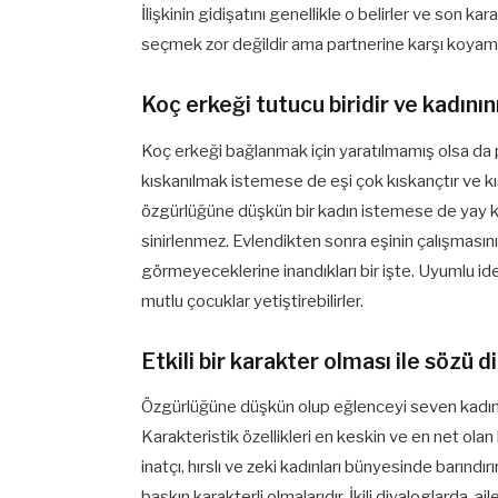
İlişkinin gidişatını genellikle o belirler ve son ka
seçmek zor değildir ama partnerine karşı koyam
Koç erkeği tutucu biridir ve kadını
Koç erkeği bağlanmak için yaratılmamış olsa da 
kıskanılmak istemese de eşi çok kıskançtır ve kıs
özgürlüğüne düşkün bir kadın istemese de yay k
sinirlenmez. Evlendikten sonra eşinin çalışmasın
görmeyeceklerine inandıkları bir işte. Uyumlu ideal
mutlu çocuklar yetiştirebilirler.
Etkili bir karakter olması ile sözü d
Özgürlüğüne düşkün olup eğlenceyi seven kadınl
Karakteristik özellikleri en keskin ve en net olan bu
inatçı, hırslı ve zeki kadınları bünyesinde barındırı
baskın karakterli olmalarıdır. İkili diyaloglarda, a