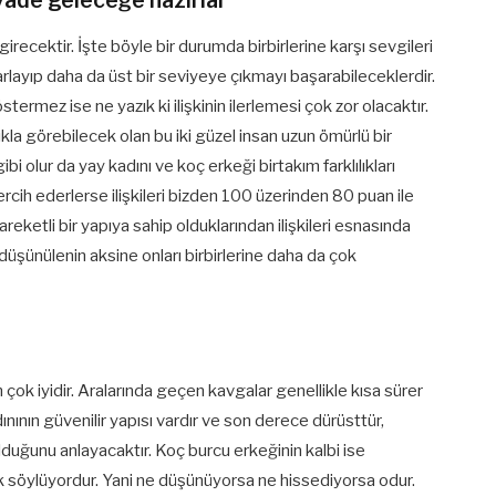
ziyade geleceğe hazırlar
irecektir. İşte böyle bir durumda birbirlerine karşı sevgileri
oparlayıp daha da üst bir seviyeye çıkmayı başarabileceklerdir.
termez ise ne yazık ki ilişkinin ilerlemesi çok zor olacaktır.
ıkla görebilecek olan bu iki güzel insan uzun ömürlü bir
bi olur da yay kadını ve koç erkeği birtakım farklılıkları
tercih ederlerse ilişkileri bizden 100 üzerinden 80 puan ile
hareketli bir yapıya sahip olduklarından ilişkileri esnasında
düşünülenin aksine onları birbirlerine daha da çok
çok iyidir. Aralarında geçen kavgalar genellikle kısa sürer
dınının güvenilir yapısı vardır ve son derece dürüsttür,
 olduğunu anlayacaktır. Koç burcu erkeğinin kalbi ise
ek söylüyordur. Yani ne düşünüyorsa ne hissediyorsa odur.