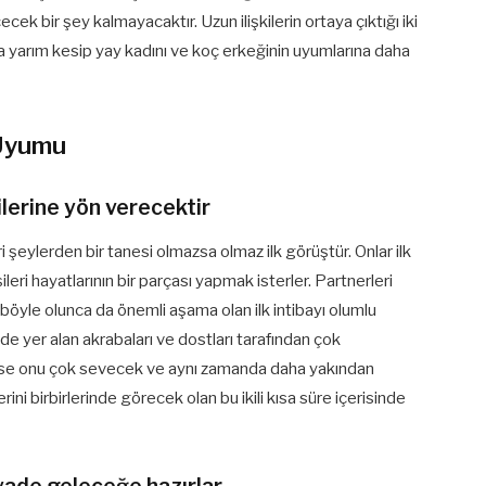
cek bir şey kalmayacaktır. Uzun ilişkilerin ortaya çıktığı iki
da yarım kesip yay kadını ve koç erkeğinin uyumlarına daha
 Uyumu
kilerine yön verecektir
i şeylerden bir tanesi olmazsa olmaz ilk görüştür. Onlar ilk
leri hayatlarının bir parçası yapmak isterler. Partnerleri
l böyle olunca da önemli aşama olan ilk intibayı olumlu
de yer alan akrabaları ve dostları tarafından çok
 ise onu çok sevecek ve aynı zamanda daha yakından
rini birbirlerinde görecek olan bu ikili kısa süre içerisinde