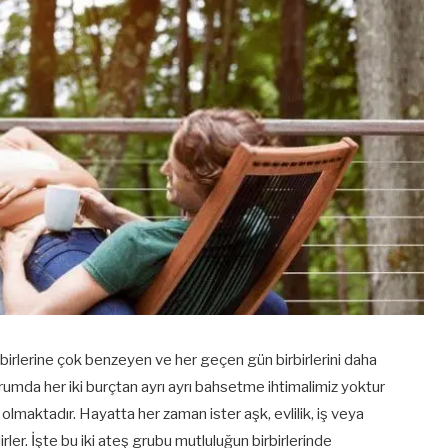
rbirlerine çok benzeyen ve her geçen gün birbirlerini daha
rumda her iki burçtan ayrı ayrı bahsetme ihtimalimiz yoktur
lmaktadır. Hayatta her zaman ister aşk, evlilik, iş veya
ler. İşte bu iki ateş grubu mutluluğun birbirlerinde