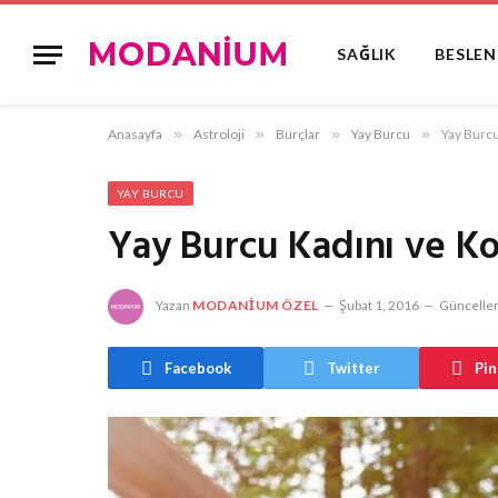
SAĞLIK
BESLE
Anasayfa
»
Astroloji
»
Burçlar
»
Yay Burcu
»
Yay Burc
YAY BURCU
Yay Burcu Kadını ve K
Yazan
MODANIUM ÖZEL
Şubat 1, 2016
Güncellen
Facebook
Twitter
Pin