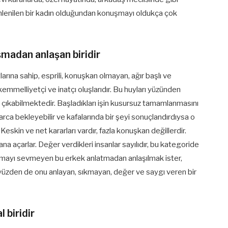
Dinlenilen bir kadın olduğundan konuşmayı oldukça çok
şmadan anlaşan biridir
larına sahip, esprili, konuşkan olmayan, ağır başlı ve
kemmelliyetçi ve inatçı oluşlarıdır. Bu huyları yüzünden
a çıkabilmektedir. Başladıkları işin kusursuz tamamlanmasını
llarca bekleyebilir ve kafalarında bir şeyi sonuçlandırdıysa o
 Keskin ve net kararları vardır, fazla konuşkan değillerdir.
ana açarlar. Değer verdikleri insanlar sayılıdır, bu kategoride
latmayı sevmeyen bu erkek anlatmadan anlaşılmak ister,
Bu yüzden de onu anlayan, sıkmayan, değer ve saygı veren bir
 biridir