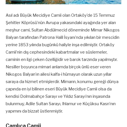
Asıl adı Büyük Mecidiye Camii olan Ortaköy’de 15 Temmuz
Şehitler Köprüsü’nün Avrupa yakasındaki ayağında yer alan
meşhur cami, Sultan Abdülmecid döneminde Mimar Nikogos
Balyan tarafından Patrona Halil İsyanı’nda yıkılan bir mescidin
yerine 1853 yılında bugünkü haliyle inşa edilmiştir. Ortaköy
Camii’nin dış cephesindeki kabartmalar ve süslemeler,
caminin en ilgi çeken özelliğidir ve barok tarzında yapılmıştır.
Nesiller boyunca mimari anlamda birçok ünlü eser veren
Nikogos Balyan’ın ailesi kalfa-i hümayun olarak uzun yıllar
saraya da hizmet etmişlerdir. Mimarın, konumu gereği dünya
çapında en iyi bilinen eseri Büyük Mecidiye Camii olsa da
kendisi Dolmabahçe Sarayı ve Yıldız Sarayı’nın inşasında
bulunmuş; Adile Sultan Sarayı, Ihlamur ve Küçüksu Kasrı’nın
yapımını da bizzat üstlenmiştir.
Çamlıca Camii