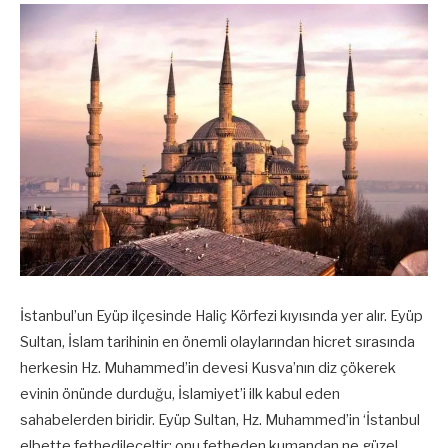
İstanbul’un Eyüp ilçesinde Haliç Körfezi kıyısında yer alır. Eyüp
Sultan, İslam tarihinin en önemli olaylarından hicret sırasında
herkesin Hz. Muhammed’in devesi Kusva’nın diz çökerek
evinin önünde durduğu, İslamiyet’i ilk kabul eden
sahabelerden biridir. Eyüp Sultan, Hz. Muhammed’in ‘İstanbul
elbette fethedileceltir; onu fetheden kumandan ne güzel