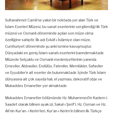
Sultanahmet Camii’ne yakın bir noktada yer alan Türk ve
İslam Eserleri Müzesi, bu sanat eserlerinin sergilendiği ilk Türk
müzesi ve Osmanlı döneminde açılan son müze olma
özelliğine sahiptir. İlk adı Evkâf-ı İslâmiye olan müze,
Cumhuriyet döneminde şu anki ismine kavuşmuştur.
Dünyadaki en geniş İslam sanatı eserlerini barındırmaktadır.
Müzede Selçuklu ve Osmanlı medeniyetlerinin yanında
Emeviler, Abbasiler, Endülüs, Fatımiler, Memlükler, Safaviler
ve Eyyubiler’e ait eserler de bulunmaktadır. İçinde Türk İslam
dünyasına ait çok sayıda halı, el yazması, dekoratif obje ve
Mukaddes Emanetler yer almaktadır.
Mukaddes Emanetler bölümünde Hz. Muhammed’in Kadem-i
Saadet olarak bilinen ayak izi, Sakal-ı Şerif’i, Hz. Osman ve Hz.
Ali’nin Kur’an- ı Kerim’leri, Kur’an-ı Kerim’in bilinen ilk Türkçe