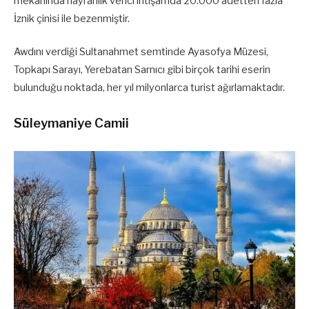
mekanında hayranlık verici ihtişamda 20.000 adetten fazla
İznik çinisi ile bezenmiştir.
Awdını verdiği Sultanahmet semtinde Ayasofya Müzesi,
Topkapı Sarayı, Yerebatan Sarnıcı gibi birçok tarihi eserin
bulunduğu noktada, her yıl milyonlarca turist ağırlamaktadır.
Süleymaniye Camii