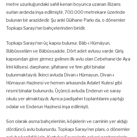
metre uzunluğundaki sahil kenarı boyunca uzanan Bizans
surları ardında inşa edilmiştir. 700.000 metrekare üzerinde
bulunan bir arazidedir. Şu anki Gülhane Parkı da, o dönemler
Topkapı Sarayı’nın bahçelerinden biridir.
Topkapı Sarayı’nın üç kapısı bulunur. Bâb-ı Hümâyun,
Bâbüsselâm ve Bâbüssaâde. Dört adet avlusu vardır. Giriş
kapısından girer girmez gelinen ilk avlu olan Cebehane’de Aya
İrini kilisesi, darphane, şifahane ve fırın gibi binalar
bulunmaktaydı. İkinci avluda Divan-ı Hümayun, Divan-ı
Hümayun Hazinesi ve hemen arkasında Adalet Kulesi gibi
resmi binalar bulunurdu. Üçüncü avluda Enderun ve saray
okulu yer almaktaydı. Ayrıca padişahın toplantılarını yaptığı
odalar ve Enderun Hazinesi inşa edilmişti.
Son olarak asma bahçelerinin, köşklerin ve caminin yer aldığı
dördüncü avlu bulunurdu. Topkapı Sarayı’nın planı, o dönemler