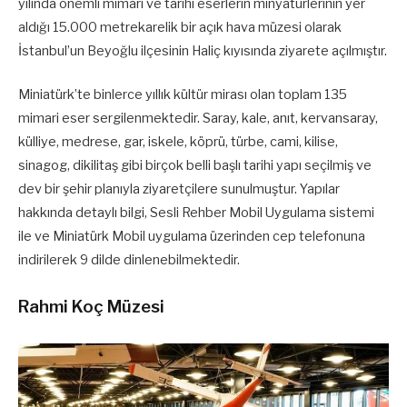
yılında önemli mimari ve tarihi eserlerin minyatürlerinin yer
aldığı 15.000 metrekarelik bir açık hava müzesi olarak
İstanbul’un Beyoğlu ilçesinin Haliç kıyısında ziyarete açılmıştır.
Miniatürk’te binlerce yıllık kültür mirası olan toplam 135
mimari eser sergilenmektedir. Saray, kale, anıt, kervansaray,
külliye, medrese, gar, iskele, köprü, türbe, cami, kilise,
sinagog, dikilitaş gibi birçok belli başlı tarihi yapı seçilmiş ve
dev bir şehir planıyla ziyaretçilere sunulmuştur. Yapılar
hakkında detaylı bilgi, Sesli Rehber Mobil Uygulama sistemi
ile ve Miniatürk Mobil uygulama üzerinden cep telefonuna
indirilerek 9 dilde dinlenebilmektedir.
Rahmi Koç Müzesi