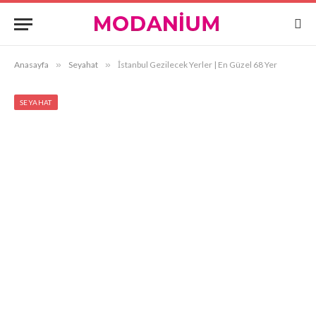
Anasayfa
»
Seyahat
»
İstanbul Gezilecek Yerler | En Güzel 68 Yer
SEYAHAT