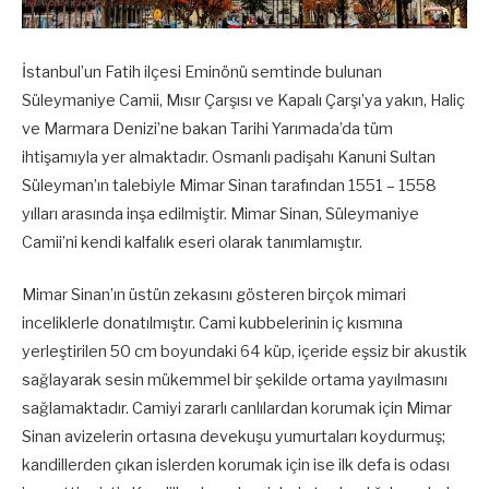
İstanbul’un Fatih ilçesi Eminönü semtinde bulunan
Süleymaniye Camii, Mısır Çarşısı ve Kapalı Çarşı’ya yakın, Haliç
ve Marmara Denizi’ne bakan Tarihi Yarımada’da tüm
ihtişamıyla yer almaktadır. Osmanlı padişahı Kanuni Sultan
Süleyman’ın talebiyle Mimar Sinan tarafından 1551 – 1558
yılları arasında inşa edilmiştir. Mimar Sinan, Süleymaniye
Camii’ni kendi kalfalık eseri olarak tanımlamıştır.
Mimar Sinan’ın üstün zekasını gösteren birçok mimari
inceliklerle donatılmıştır. Cami kubbelerinin iç kısmına
yerleştirilen 50 cm boyundaki 64 küp, içeride eşsiz bir akustik
sağlayarak sesin mükemmel bir şekilde ortama yayılmasını
sağlamaktadır. Camiyi zararlı canlılardan korumak için Mimar
Sinan avizelerin ortasına devekuşu yumurtaları koydurmuş;
kandillerden çıkan islerden korumak için ise ilk defa is odası