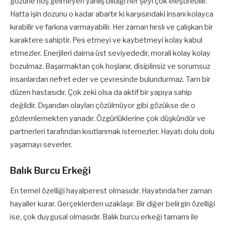
gözüne hoş gelmeyen yanlış bildiği her şeyi çok eleştirebilir.
Hatta işin dozunu o kadar abartır ki karşısındaki insanı kolayca
kırabilir ve farkına varmayabilir. Her zaman hırslı ve çalışkan bir
karaktere sahiptir. Pes etmeyi ve kaybetmeyi kolay kabul
etmezler. Enerjileri daima üst seviyededir, morali kolay kolay
bozulmaz. Başarmaktan çok hoşlanır, disiplinsiz ve sorumsuz
insanlardan nefret eder ve çevresinde bulundurmaz. Tam bir
düzen hastasıdır. Çok zeki olsa da aktif bir yapıya sahip
değildir. Dışarıdan olayları çözülmüyor gibi gözükse de o
gözlemlemekten yanadır. Özgürlüklerine çok düşkündür ve
partnerleri tarafından kısıtlanmak istemezler. Hayatı dolu dolu
yaşamayı severler.
Balık Burcu Erkeği
En temel özelliği hayalperest olmasıdır. Hayatında her zaman
hayaller kurar. Gerçeklerden uzaklaşır. Bir diğer belirgin özelliği
ise, çok duygusal olmasıdır. Balık burcu erkeği tamamı ile