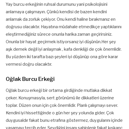
Yay burcu erkeğinin ruhsal durumunu yani psikolojisini
anlamaya çalışmayın. Çünkü kendisi de bazen kendini
anlamak da zorluk çekiyor. Onu kendi haline bırakmanız en
doğrusu olacaktır. Hayatına müdahale etmedikçe yaptıklarını
eleştirmediğiniz sürece onunla harika zaman geçirirsiniz.
Onunla bir hayat geçirmek istiyorsanız iyi düşünün.Her şey
aşk demek değil iyi anlaşmak , kafa denkliği de çok önemlidir.
Bu yüzden iki tarafta bazı şeyleri iyi düşünüp ona göre karar
vermesi doğru olacaktır.
Oğlak Burcu Erkeği
Oğlak burcu erkeği bir ortama girdiğinde mutlaka dikkat
çeker. Konuşmasıyla, sert görünümü ile dikkatleri üzerine
toplar. Düzen onun için çok önemlidir. Planlı çalışmayı sever.
Kendini iyi hissettiğinde o gün her şey yolunda gider. Çok
duygusaldır fakat bunu etrafına göstermez, duygularını içinde
yaşamayı tercih eder. Sevdiğini insanı sahiplenir fakat kıskanç