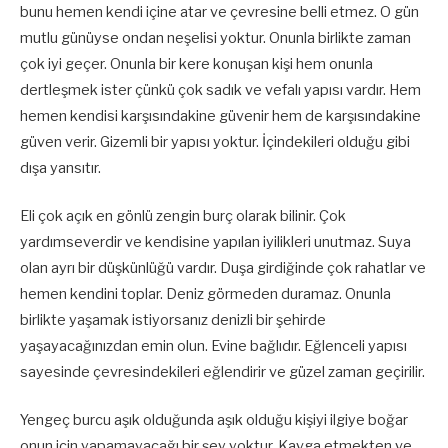
bunu hemen kendi içine atar ve çevresine belli etmez. O gün
mutlu günüyse ondan neşelisi yoktur. Onunla birlikte zaman
çok iyi geçer. Onunla bir kere konuşan kişi hem onunla
dertleşmek ister çünkü çok sadık ve vefalı yapısı vardır. Hem
hemen kendisi karşısındakine güvenir hem de karşısındakine
güven verir. Gizemli bir yapısı yoktur. İçindekileri olduğu gibi
dışa yansıtır.
Eli çok açık en gönlü zengin burç olarak bilinir. Çok
yardımseverdir ve kendisine yapılan iyilikleri unutmaz. Suya
olan ayrı bir düşkünlüğü vardır. Duşa girdiğinde çok rahatlar ve
hemen kendini toplar. Deniz görmeden duramaz. Onunla
birlikte yaşamak istiyorsanız denizli bir şehirde
yaşayacağınızdan emin olun. Evine bağlıdır. Eğlenceli yapısı
sayesinde çevresindekileri eğlendirir ve güzel zaman geçirilir.
Yengeç burcu aşık olduğunda aşık olduğu kişiyi ilgiye boğar
onun için yapamayacağı bir şey yoktur. Kavga etmekten ve