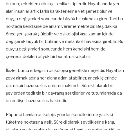
bu burç erkekleri oldukça tehlikeli tiplerdir. Hayatlarında yer
alan insanlar artık farklı karakterlerine yetişemez olur ve
duygu değişimleri sonucunda büyük bir çıkmaza girer. Tabi bu
noktada kendisine de anlam verememektedir. Beş dakika
önce şen şakrak gülebilir ve psikolojisi kısa zaman içinde
değişerek büyük bir buhran ve melankoli havasına girebilir. Bu
duygu değişimleri sonucunda hem kendisini hem de
çevresindekileri büyük bir bunalıma sokabilir.
İkizler burcu erkeğinin psikolojisi genellikle neşelidir. Hayattan
zevk almak adına her alana adım atabilirler, ancak içlerinde
daima bir huzursuzluk durumu hakimdir. Sürekli olarak bir
şeylerden tedirgin bir davranış sergilerler ve tutumlarında da
bu endişe, huzursuzluk hakimdir.
Püpheci tavırları psikolojik yönden kendilerini ne yazık ki
tüketme noktasına gelir. Sürekli olarak sevdiklerine karşı,
olaylara ve durumlara karşı şüpheci tavırlar sergilerler. Güven