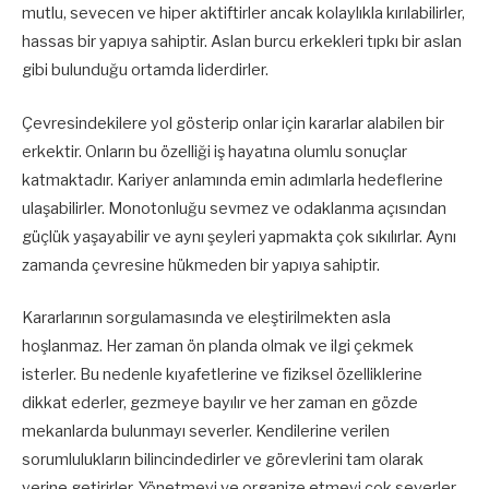
mutlu, sevecen ve hiper aktiftirler ancak kolaylıkla kırılabilirler,
hassas bir yapıya sahiptir. Aslan burcu erkekleri tıpkı bir aslan
gibi bulunduğu ortamda liderdirler.
Çevresindekilere yol gösterip onlar için kararlar alabilen bir
erkektir. Onların bu özelliği iş hayatına olumlu sonuçlar
katmaktadır. Kariyer anlamında emin adımlarla hedeflerine
ulaşabilirler. Monotonluğu sevmez ve odaklanma açısından
güçlük yaşayabilir ve aynı şeyleri yapmakta çok sıkılırlar. Aynı
zamanda çevresine hükmeden bir yapıya sahiptir.
Kararlarının sorgulamasında ve eleştirilmekten asla
hoşlanmaz. Her zaman ön planda olmak ve ilgi çekmek
isterler. Bu nedenle kıyafetlerine ve fiziksel özelliklerine
dikkat ederler, gezmeye bayılır ve her zaman en gözde
mekanlarda bulunmayı severler. Kendilerine verilen
sorumlulukların bilincindedirler ve görevlerini tam olarak
yerine getirirler. Yönetmeyi ve organize etmeyi çok severler,