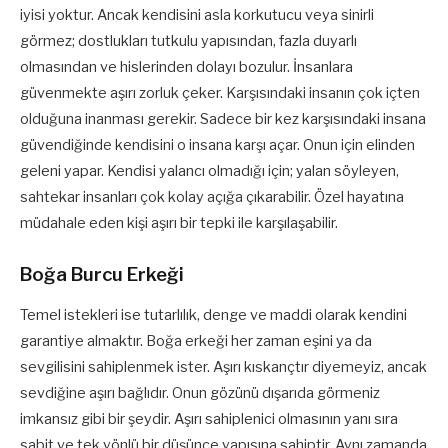
iyisi yoktur. Ancak kendisini asla korkutucu veya sinirli
görmez; dostlukları tutkulu yapısından, fazla duyarlı
olmasından ve hislerinden dolayı bozulur. İnsanlara
güvenmekte aşırı zorluk çeker. Karşısındaki insanın çok içten
olduğuna inanması gerekir. Sadece bir kez karşısındaki insana
güvendiğinde kendisini o insana karşı açar. Onun için elinden
geleni yapar. Kendisi yalancı olmadığı için; yalan söyleyen,
sahtekar insanları çok kolay açığa çıkarabilir. Özel hayatına
müdahale eden kişi aşırı bir tepki ile karşılaşabilir.
Boğa Burcu Erkeği
Temel istekleri ise tutarlılık, denge ve maddi olarak kendini
garantiye almaktır. Boğa erkeği her zaman eşini ya da
sevgilisini sahiplenmek ister. Aşırı kıskançtır diyemeyiz, ancak
sevdiğine aşırı bağlıdır. Onun gözünü dışarıda görmeniz
imkansız gibi bir şeydir. Aşırı sahiplenici olmasının yanı sıra
sabit ve tek yönlü bir düşünce yapısına sahiptir. Aynı zamanda