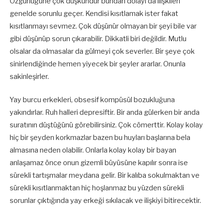
Özgürlüğüne çok düşkündür bundan dolayı da ilişkileri
genelde sorunlu geçer. Kendisi kısıtlamak ister fakat
kısıtlanmayı sevmez. Çok düşünür olmayan bir şeyi bile var
gibi düşünüp sorun çıkarabilir. Dikkatli biri değildir. Mutlu
olsalar da olmasalar da gülmeyi çok severler. Bir şeye çok
sinirlendiğinde hemen yiyecek bir şeyler ararlar. Onunla
sakinleşirler.
Yay burcu erkekleri, obsesif kompüsül bozukluğuna
yakındırlar. Ruh halleri depresiftir. Bir anda gülerken bir anda
suratının düştüğünü görebilirsiniz. Çok cömerttir. Kolay kolay
hiç bir şeyden korkmazlar bazen bu huyları başlarına bela
almasına neden olabilir. Onlarla kolay kolay bir bayan
anlaşamaz önce onun gizemli büyüsüne kapılır sonra ise
sürekli tartışmalar meydana gelir. Bir kalıba sokulmaktan ve
sürekli kısıtlanmaktan hiç hoşlanmaz bu yüzden sürekli
sorunlar çıktığında yay erkeği sıkılacak ve ilişkiyi bitirecektir.