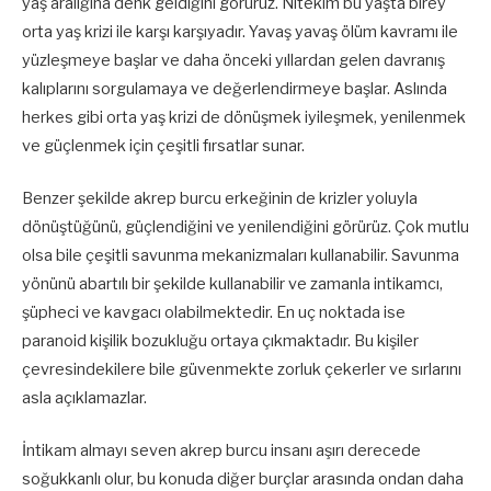
yaş aralığına denk geldiğini görürüz. Nitekim bu yaşta birey
orta yaş krizi ile karşı karşıyadır. Yavaş yavaş ölüm kavramı ile
yüzleşmeye başlar ve daha önceki yıllardan gelen davranış
kalıplarını sorgulamaya ve değerlendirmeye başlar. Aslında
herkes gibi orta yaş krizi de dönüşmek iyileşmek, yenilenmek
ve güçlenmek için çeşitli fırsatlar sunar.
Benzer şekilde akrep burcu erkeğinin de krizler yoluyla
dönüştüğünü, güçlendiğini ve yenilendiğini görürüz. Çok mutlu
olsa bile çeşitli savunma mekanizmaları kullanabilir. Savunma
yönünü abartılı bir şekilde kullanabilir ve zamanla intikamcı,
şüpheci ve kavgacı olabilmektedir. En uç noktada ise
paranoid kişilik bozukluğu ortaya çıkmaktadır. Bu kişiler
çevresindekilere bile güvenmekte zorluk çekerler ve sırlarını
asla açıklamazlar.
İntikam almayı seven akrep burcu insanı aşırı derecede
soğukkanlı olur, bu konuda diğer burçlar arasında ondan daha