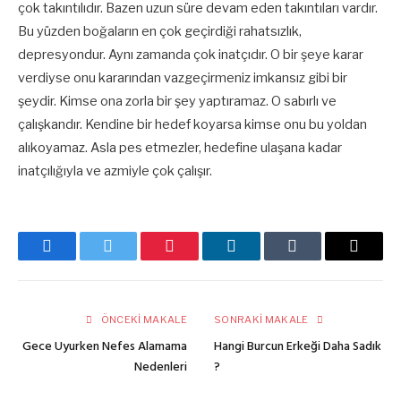
çok takıntılıdır. Bazen uzun süre devam eden takıntıları vardır.
Bu yüzden boğaların en çok geçirdiği rahatsızlık,
depresyondur. Aynı zamanda çok inatçıdır. O bir şeye karar
verdiyse onu kararından vazgeçirmeniz imkansız gibi bir
şeydir. Kimse ona zorla bir şey yaptıramaz. O sabırlı ve
çalışkandır. Kendine bir hedef koyarsa kimse onu bu yoldan
alıkoyamaz. Asla pes etmezler, hedefine ulaşana kadar
inatçılığıyla ve azmiyle çok çalışır.
Facebook
Twitter
Pinterest
LinkedIn
Tumblr
E-
posta
ÖNCEKI MAKALE
SONRAKI MAKALE
Gece Uyurken Nefes Alamama
Hangi Burcun Erkeği Daha Sadık
Nedenleri
?