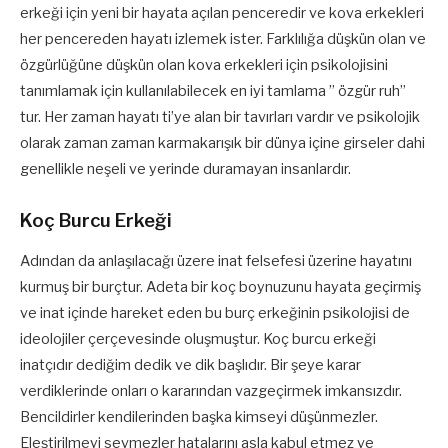
erkeği için yeni bir hayata açılan penceredir ve kova erkekleri
her pencereden hayatı izlemek ister. Farklılığa düşkün olan ve
özgürlüğüne düşkün olan kova erkekleri için psikolojisini
tanımlamak için kullanılabilecek en iyi tamlama ” özgür ruh”
tur. Her zaman hayatı ti’ye alan bir tavırları vardır ve psikolojik
olarak zaman zaman karmakarışık bir dünya içine girseler dahi
genellikle neşeli ve yerinde duramayan insanlardır.
Koç Burcu Erkeği
Adından da anlaşılacağı üzere inat felsefesi üzerine hayatını
kurmuş bir burçtur. Adeta bir koç boynuzunu hayata geçirmiş
ve inat içinde hareket eden bu burç erkeğinin psikolojisi de
ideolojiler çerçevesinde oluşmuştur. Koç burcu erkeği
inatçıdır dediğim dedik ve dik başlıdır. Bir şeye karar
verdiklerinde onları o kararından vazgeçirmek imkansızdır.
Bencildirler kendilerinden başka kimseyi düşünmezler.
Eleştirilmeyi sevmezler hatalarını asla kabul etmez ve