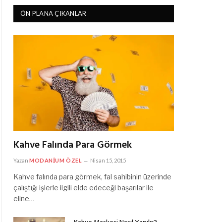
ÖN PLANA ÇIKANLAR
Kahve Falında Para Görmek
Yazan
MODANIUM ÖZEL
Nisan 15, 2015
Kahve falında para görmek, fal sahibinin üzerinde
çalıştığı işlerle ilgili elde edeceği başarılar ile
eline…