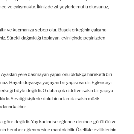
e ve çalışmaktır. İkiniz de zıt şeylerle mutlu olursunuz,
naltır ve kaçmanıza sebep olur. Başak erkeğinin çalışma
siniz. Sürekli dağınıklığı toplayan, evin içinde peşinizden
. Ayakları yere basmayan yapısı onu oldukça hareketli biri
maz. Hayatı doyasıya yaşayan bir yapısı vardır. Eğlenceyi
rkeği böyle değildir. O daha çok ciddi ve sakin bir yapıya
klıdır. Sevdiği kişilerle dolu bir ortamda sakin müzik
rını kaldırır.
na göre değildir. Yay kadını ise eğlence denince gürültülü ve
linin beraber eğlenmesine mani olabilir. Özellikle evliliklerinin