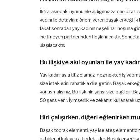
İkili arasındaki uyumu ele aldığımız zaman biraz zo
kadını ile detaylara önem veren başak erkeği ilk ba
fakat sonradan yay kadının neşeli hali hoşuna gi
incitmeyen partnerinden hoşlanacaktır. Sonuçta f
ulaşılacaktır.
Bu ilişkiye akıl oyunları ile yay kad
Yay kadını asla titiz olamaz, gezmekten iş yapmay
size isteklerini rahatlıkla dile getirir. Başak erk
konuşmalısınız. Bu ilişkinin şansı size bağlıdır. B
50 şans verir. İyimserlik ve zekanızı kullanarak 
Biri çalışırken, diğeri eğlenirken mu
Başak toprak elementi, yay ise ateş elementidir. A
birbirlerini kolayca alt edebilirler. Başak erkeği