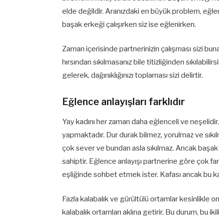
elde değildir. Aranızdaki en büyük problem, eğlenc
başak erkeği çalışırken siz ise eğlenirken.
Zaman içerisinde partnerinizin çalışması sizi bu
hırsından sıkılmasanız bile titizliğinden sıkılabilir
gelerek, dağınıklığınızı toplaması sizi delirtir.
Eğlence anlayışları farklıdır
Yay kadını her zaman daha eğlenceli ve neşelidir
yapmaktadır. Dur durak bilmez, yorulmaz ve sıkıl
çok sever ve bundan asla sıkılmaz. Ancak başak e
sahiptir. Eğlence anlayışı partnerine göre çok far
eşliğinde sohbet etmek ister. Kafası ancak bu kada
Fazla kalabalık ve gürültülü ortamlar kesinlikle o
kalabalık ortamları aklına getirir. Bu durum, bu iki