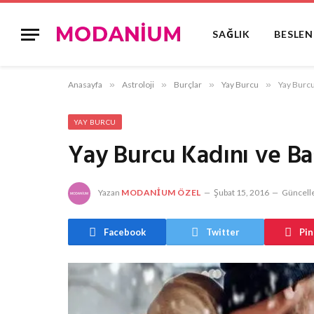
SAĞLIK
BESLE
Anasayfa
»
Astroloji
»
Burçlar
»
Yay Burcu
»
Yay Burc
YAY BURCU
Yay Burcu Kadını ve B
Yazan
MODANIUM ÖZEL
Şubat 15, 2016
Güncelle
Facebook
Twitter
Pin