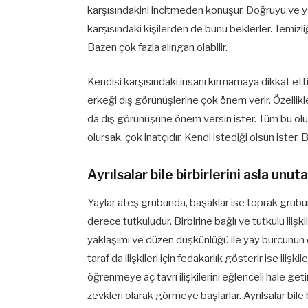
karşısındakini incitmeden konuşur. Doğruyu ve yanl
karşısındaki kişilerden de bunu beklerler. Temizliğ
Bazen çok fazla alıngan olabilir.
Kendisi karşısındaki insanı kırmamaya dikkat etti
erkeği dış görünüşlerine çok önem verir. Özellikle
da dış görünüşüne önem versin ister. Tüm bu olum
olursak, çok inatçıdır. Kendi istediği olsun ister
Ayrılsalar bile birbirlerini asla unu
Yaylar ateş grubunda, başaklar ise toprak grubu
derece tutkuludur. Birbirine bağlı ve tutkulu ilişk
yaklaşımı ve düzen düşkünlüğü ile yay burcunun e
taraf da ilişkileri için fedakarlık gösterir ise ili
öğrenmeye aç tavrı ilişkilerini eğlenceli hale ge
zevkleri olarak görmeye başlarlar. Ayrılsalar bile b