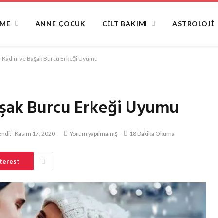
NME
ANNE ÇOCUK
CILT BAKIMI
ASTROLOJI
u Kadını ve Başak Burcu Erkeği Uyumu
aşak Burcu Erkeği Uyumu
ndi:
Kasım 17, 2020
Yorum yapılmamış
18 Dakika Okuma
terest