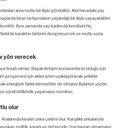
rlanılan ama mutlu bir ilişki görebiliriz. Aklı havadaki yay
şlarda biraz tartışmaların yaşandığı bir ilişki yaşayabilirler
decektir. Aynı zamanda yay kadını da kendisini hiç
arklı iki karakter birbirini dengeleyecek ve mutlu sona
ını yön verecek
a fırsatı olmaz. Başak iletişim konusunda iyi olduğu için
eğini gevşemesi için aklını işten uzaklaştıracak şekilde
aşak erkeğiyle farklı elementler de olmanız ilişkinize yüzde
uzun süreli birliktelik yaşamanız mümkün.
tlu olur
ralarında keskin zeka çekimi olur. Karşılıklı zekalarıyla
 konuşkan, politik, kararlı ve detaycıdır. Ona hayran olmamanız