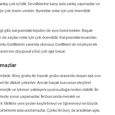
ışı çok iyi bilir. Sevdiklerine karşı asla yanlış yapmazlar ve
e çok önem verirler. Ayrıntılar onlar için çok önemlidir.
ği gibi, karşısındaki kişiden de aynı özeni bekler. Başak
 de saçları onlar için çok önemlidir. Karşısındaki insandan
lu özelliklerin yanında olumsuz özellikleri de söyleyecek
. Bazen ise duygusal yönü çok ağır basar.
tamazlar
ndadır. Ateş grubu ile toprak grubu arasında oluşan aşk son
ileri ile dikkat çekerler. Ancak başak burcunun eleştirel
nerjik ve iyimser yaklaşımı uyumsuzluğa neden olabilir. İki
şkilerinde sorun yaşamazlar. İki burcunda meraklı ve
tirir. Birlikte yeni şeyler keşfetmeyi ve öğrenmeyi en büyük
irbirlerini asla unutamazlar. Çünkü iki burç da aradıkları aşkı,