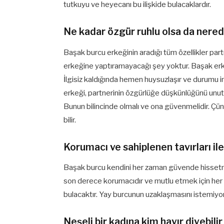
tutkuyu ve heyecanı bu ilişkide bulacaklardır.
Ne kadar özgür ruhlu olsa da nerede
Başak burcu erkeğinin aradığı tüm özellikler part
erkeğine yaptıramayacağı şey yoktur. Başak erkeği
İlgisiz kaldığında hemen huysuzlaşır ve durumu in
erkeği, partnerinin özgürlüğe düşkünlüğünü unutm
Bunun bilincinde olmalı ve ona güvenmelidir. Çün
bilir.
Korumacı ve sahiplenen tavırları ile
Başak burcu kendini her zaman güvende hissetmek
son derece korumacıdır ve mutlu etmek için her şe
bulacaktır. Yay burcunun uzaklaşmasını istemiyor
Neşeli bir kadına kim hayır diyebilir