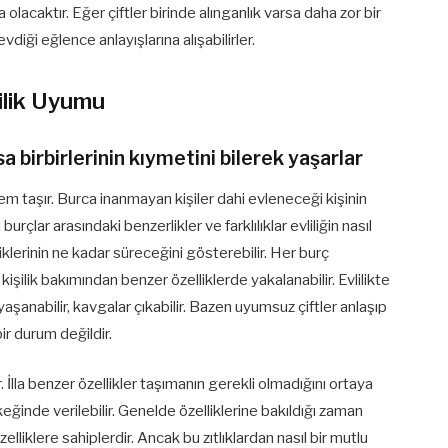
olacaktır. Eğer çiftler birinde alınganlık varsa daha zor bir
sevdiği eğlence anlayışlarına alışabilirler.
lilik Uyumu
 birbirlerinin kıymetini bilerek yaşarlar
em taşır. Burca inanmayan kişiler dahi evleneceği kişinin
urçlar arasındaki benzerlikler ve farklılıklar evliliğin nasıl
liklerinin ne kadar süreceğini gösterebilir. Her burç
i kişilik bakımından benzer özelliklerde yakalanabilir. Evlilikte
şanabilir, kavgalar çıkabilir. Bazen uyumsuz çiftler anlaşıp
bir durum değildir.
 İlla benzer özellikler taşımanın gerekli olmadığını ortaya
eğinde verilebilir. Genelde özelliklerine bakıldığı zaman
liklere sahiplerdir. Ancak bu zıtlıklardan nasıl bir mutlu