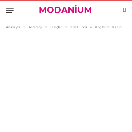
Anasayfa
»
Astroloji
»
Burçlar
»
Koç Burcu
»
Koç Burcu Kadını ve Kova Burcu Erkeği Uyumu