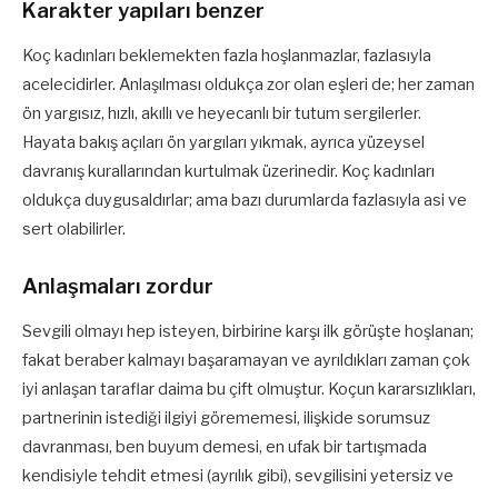
Karakter yapıları benzer
Koç kadınları beklemekten fazla hoşlanmazlar, fazlasıyla
acelecidirler. Anlaşılması oldukça zor olan eşleri de; her zaman
ön yargısız, hızlı, akıllı ve heyecanlı bir tutum sergilerler.
Hayata bakış açıları ön yargıları yıkmak, ayrıca yüzeysel
davranış kurallarından kurtulmak üzerinedir. Koç kadınları
oldukça duygusaldırlar; ama bazı durumlarda fazlasıyla asi ve
sert olabilirler.
Anlaşmaları zordur
Sevgili olmayı hep isteyen, birbirine karşı ilk görüşte hoşlanan;
fakat beraber kalmayı başaramayan ve ayrıldıkları zaman çok
iyi anlaşan taraflar daima bu çift olmuştur. Koçun kararsızlıkları,
partnerinin istediği ilgiyi görememesi, ilişkide sorumsuz
davranması, ben buyum demesi, en ufak bir tartışmada
kendisiyle tehdit etmesi (ayrılık gibi), sevgilisini yetersiz ve