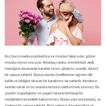
Koç burcu kadını popülariteyi ve modayı takip eder, günün
modası neyse ona uyar. Arkadaş canlısı, entelektüel, akıllı,
mantığına dayanarak kararlar veren, girişimci, enerjik, dürüst
bir yapıya sahiptir. Bunca olumlu özelliklerine rağmen dik
kafalı ve bildiğini okuyan bir karaktere de sahiptir. Kendince
sınırları vardır ve bu sınırlara kimseyi dahil etmek istemez. Bu
yüzden özgürlüğüne ve yaşam tarzına herhangi bir
müdahaleyi kesinlikle kabul etmez. Bunun yanı sıra kıskanç ve
şüpheci bir yapıya sahiptir. Biraz sabırsız davranmakta ve