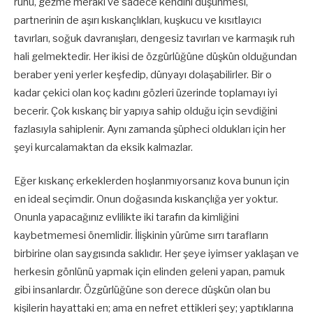
ruhu, gezme merakı ve sadece kendini düşünmesi,
partnerinin de aşırı kıskançlıkları, kuşkucu ve kısıtlayıcı
tavırları, soğuk davranışları, dengesiz tavırları ve karmaşık ruh
hali gelmektedir. Her ikisi de özgürlüğüne düşkün olduğundan
beraber yeni yerler keşfedip, dünyayı dolaşabilirler. Bir o
kadar çekici olan koç kadını gözleri üzerinde toplamayı iyi
becerir. Çok kıskanç bir yapıya sahip olduğu için sevdiğini
fazlasıyla sahiplenir. Aynı zamanda şüpheci oldukları için her
şeyi kurcalamaktan da eksik kalmazlar.
Eğer kıskanç erkeklerden hoşlanmıyorsanız kova bunun için
en ideal seçimdir. Onun doğasında kıskançlığa yer yoktur.
Onunla yapacağınız evlilikte iki tarafın da kimliğini
kaybetmemesi önemlidir. İlişkinin yürüme sırrı tarafların
birbirine olan saygısında saklıdır. Her şeye iyimser yaklaşan ve
herkesin gönlünü yapmak için elinden geleni yapan, pamuk
gibi insanlardır. Özgürlüğüne son derece düşkün olan bu
kişilerin hayattaki en; ama en nefret ettikleri şey; yaptıklarına