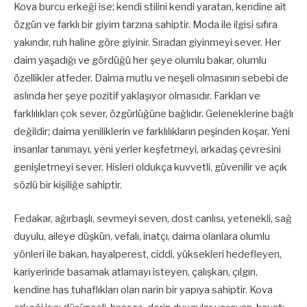
Kova burcu erkeği ise; kendi stilini kendi yaratan, kendine ait
özgün ve farklı bir giyim tarzına sahiptir. Moda ile ilgisi sıfıra
yakındır, ruh haline göre giyinir. Sıradan giyinmeyi sever. Her
daim yaşadığı ve gördüğü her şeye olumlu bakar, olumlu
özellikler atfeder. Daima mutlu ve neşeli olmasının sebebi de
aslında her şeye pozitif yaklaşıyor olmasıdır. Farkları ve
farklılıkları çok sever, özgürlüğüne bağlıdır. Geleneklerine bağlı
değildir; daima yeniliklerin ve farklılıkların peşinden koşar. Yeni
insanlar tanımayı, yeni yerler keşfetmeyi, arkadaş çevresini
genişletmeyi sever. Hisleri oldukça kuvvetli, güvenilir ve açık
sözlü bir kişiliğe sahiptir.
Fedakar, ağırbaşlı, sevmeyi seven, dost canlısı, yetenekli, sağ
duyulu, aileye düşkün, vefalı, inatçı, daima olanlara olumlu
yönleri ile bakan, hayalperest, ciddi, yüksekleri hedefleyen,
kariyerinde basamak atlamayı isteyen, çalışkan, çılgın,
kendine has tuhaflıkları olan narin bir yapıya sahiptir. Kova