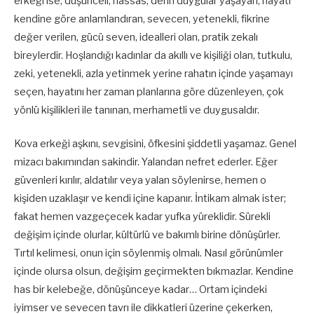
erkeği ise; düşünceli, hassas, derin duygular yaşayan, hayatı
kendine göre anlamlandıran, sevecen, yetenekli, fikrine
değer verilen, gücü seven, idealleri olan, pratik zekalı
bireylerdir. Hoşlandığı kadınlar da akıllı ve kişiliği olan, tutkulu,
zeki, yetenekli, azla yetinmek yerine rahatın içinde yaşamayı
seçen, hayatını her zaman planlarına göre düzenleyen, çok
yönlü kişilikleri ile tanınan, merhametli ve duygusaldır.
Kova erkeği aşkını, sevgisini, öfkesini şiddetli yaşamaz. Genel
mizacı bakımından sakindir. Yalandan nefret ederler. Eğer
güvenleri kırılır, aldatılır veya yalan söylenirse, hemen o
kişiden uzaklaşır ve kendi içine kapanır. İntikam almak ister;
fakat hemen vazgeçecek kadar yufka yüreklidir. Sürekli
değişim içinde olurlar, kültürlü ve bakımlı birine dönüşürler.
Tırtıl kelimesi, onun için söylenmiş olmalı. Nasıl görünümler
içinde olursa olsun, değişim geçirmekten bıkmazlar. Kendine
has bir kelebeğe, dönüşünceye kadar… Ortam içindeki
iyimser ve sevecen tavrı ile dikkatleri üzerine çekerken,