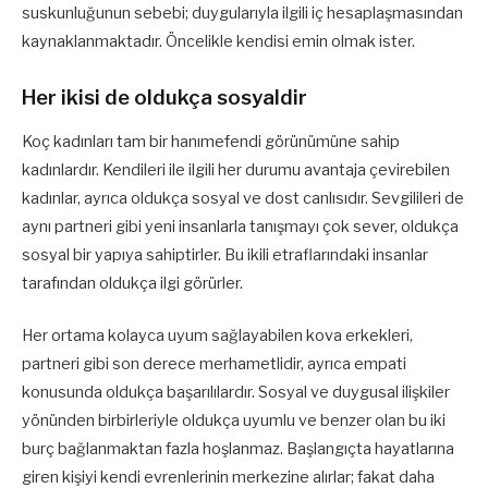
suskunluğunun sebebi; duygularıyla ilgili iç hesaplaşmasından
kaynaklanmaktadır. Öncelikle kendisi emin olmak ister.
Her ikisi de oldukça sosyaldir
Koç kadınları tam bir hanımefendi görünümüne sahip
kadınlardır. Kendileri ile ilgili her durumu avantaja çevirebilen
kadınlar, ayrıca oldukça sosyal ve dost canlısıdır. Sevgilileri de
aynı partneri gibi yeni insanlarla tanışmayı çok sever, oldukça
sosyal bir yapıya sahiptirler. Bu ikili etraflarındaki insanlar
tarafından oldukça ilgi görürler.
Her ortama kolayca uyum sağlayabilen kova erkekleri,
partneri gibi son derece merhametlidir, ayrıca empati
konusunda oldukça başarılılardır. Sosyal ve duygusal ilişkiler
yönünden birbirleriyle oldukça uyumlu ve benzer olan bu iki
burç bağlanmaktan fazla hoşlanmaz. Başlangıçta hayatlarına
giren kişiyi kendi evrenlerinin merkezine alırlar; fakat daha