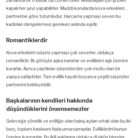
zamanda bir o kadar da cömerttirler. Arkadaşları için gözleri
kapalı her şeyi yapabilirler. Maddi konularda kova erkekleri,
partnerine göre tutumludur. Harcama yapmayı seven bu
kadınları dengelemesi gereken aslında eşidir.
Romantiklerdir
Kova erkekleri sürpriz yapmayı çok severler, oldukça
romantiktir. İlk görüşte aşka inanırlar ve evlilikleri aşk üzerine
kurarlar. Ayrıca yaptıkları sürprizlerden çok mutlu olan bir
yapıya sahiptirler. Tüm evlilik hayatı boyunca çeşitli sürprizler
partnerini bekleyebilir.
Başkalarının kendileri hakkında
düşündüklerini önemsemezler
Geleceğe yönelik ve evliliğe olan bakış açıları ortak olan bu iki
burç, toplum baskısını fazla umursamazlar. Evliliklerini bunun
üzerine kurmazlar. Bu ikili aşklarına oldukça düşkün bireyler