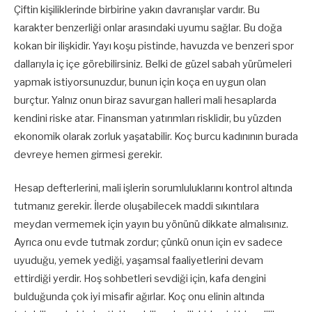
Çiftin kişiliklerinde birbirine yakın davranışlar vardır. Bu
karakter benzerliği onlar arasındaki uyumu sağlar. Bu doğa
kokan bir ilişkidir. Yayı koşu pistinde, havuzda ve benzeri spor
dallarıyla iç içe görebilirsiniz. Belki de güzel sabah yürümeleri
yapmak istiyorsunuzdur, bunun için koça en uygun olan
burçtur. Yalnız onun biraz savurgan halleri mali hesaplarda
kendini riske atar. Finansman yatırımları risklidir, bu yüzden
ekonomik olarak zorluk yaşatabilir. Koç burcu kadınının burada
devreye hemen girmesi gerekir.
Hesap defterlerini, mali işlerin sorumluluklarını kontrol altında
tutmanız gerekir. İlerde oluşabilecek maddi sıkıntılara
meydan vermemek için yayın bu yönünü dikkate almalısınız.
Ayrıca onu evde tutmak zordur; çünkü onun için ev sadece
uyuduğu, yemek yediği, yaşamsal faaliyetlerini devam
ettirdiği yerdir. Hoş sohbetleri sevdiği için, kafa dengini
bulduğunda çok iyi misafir ağırlar. Koç onu elinin altında