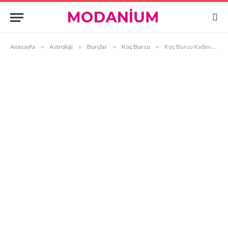
Anasayfa
»
Astroloji
»
Burçlar
»
Koç Burcu
»
Koç Burcu Kadını ve Yay Burcu Erkeği Uyumu