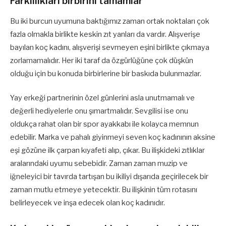
Farklılıkları birbirini tamamlar
Bu iki burcun uyumuna baktığımız zaman ortak noktaları çok
fazla olmakla birlikte keskin zıt yanları da vardır. Alışverişe
bayılan koç kadını, alışverişi sevmeyen eşini birlikte çıkmaya
zorlamamalıdır. Her iki taraf da özgürlüğüne çok düşkün
olduğu için bu konuda birbirlerine bir baskıda bulunmazlar.
Yay erkeği partnerinin özel günlerini asla unutmamalı ve
değerli hediyelerle onu şımartmalıdır. Sevgilisi ise onu
oldukça rahat olan bir spor ayakkabı ile kolayca memnun
edebilir. Marka ve pahalı giyinmeyi seven koç kadınının aksine
eşi gözüne ilk çarpan kıyafeti alıp, çıkar. Bu ilişkideki zıtlıklar
aralarındaki uyumu sebebidir. Zaman zaman muzip ve
iğneleyici bir tavırda tartışan bu ikiliyi dışarıda geçirilecek bir
zaman mutlu etmeye yetecektir. Bu ilişkinin tüm rotasını
belirleyecek ve inşa edecek olan koç kadınıdır.