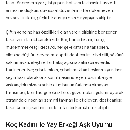
fakat önemsemiyor gibi yapan, hafızası fazlasıyla kuvvetli,
annesine düşkün, duygusal, duygularını dile dökemeyen,
hassas, tutkulu, güçlü bir duruşu olan bir yapıya sahiptir.
Çiftin kendine has özellikleri olan vardır, birbirine benzerler
fakat zor olan iki karakterdir. Koç burcu insanı; inatçı,
mükemmeliyetçi, detaycı, her şeyi kafasına takabilen,
ailesine düşkün, sevecen, esprili, dost canlısı, sivri dilli, sözünü
sakınmayan, eleştirel bir bakış açısına sahip bireylerdir.
Partnerleri ise; çabuk bıkan, çabalamaktan hoşlanmayan, her
şeyin hazır olarak ona sunulmasını isteyen, özü itibariyle
kıskanç bir mizaca sahip olup bunun farkında olmayan,
tartışmacı, kendine gereksiz bir özgüveni olan, gülümseyerek
etrafındaki insanları samimi tavırları ile etkileyen, dost canlısı;
fakat kendi çıkarlarını önde tutan bir karaktere sahiptir.
Koç Kadını ile Yay Erkeği Aşk Uyumu