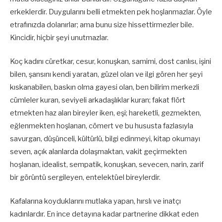
erkeklerdir. Duygularını belli etmekten pek hoşlanmazlar. Öyle
etrafınızda dolanırlar; ama bunu size hissettirmezler bile.
Kincidir, hiçbir şeyi unutmazlar.
Koç kadını cüretkar, cesur, konuşkan, samimi, dost canlısı, işini
bilen, şansını kendi yaratan, güzel olan ve ilgi gören her şeyi
kıskanabilen, baskın olma gayesi olan, ben bilirim merkezli
cümleler kuran, seviyeli arkadaşlıklar kuran; fakat flört
etmekten haz alan bireyler iken, eşi; hareketli, gezmekten,
eğlenmekten hoşlanan, cömert ve bu hususta fazlasıyla
savurgan, düşünceli, kültürlü, bilgi edinmeyi, kitap okumayı
seven, açık alanlarda dolaşmaktan, vakit geçirmekten
hoşlanan, idealist, sempatik, konuşkan, sevecen, narin, zarif
bir görüntü sergileyen, entelektüel bireylerdir.
Kafalarına koyduklarını mutlaka yapan, hırslı ve inatçı
kadınlardır. En ince detayına kadar partnerine dikkat eden