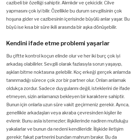
cazibeli bir özelliği sahiptir. Alımlıdır ve çekicidir. Cilve
yapmasını çok iyi bilir. Özellikle bu durum sevgilisinin çok
hoşuna gider ve cazibesinin içerisinde büyülü anlar yaşar. Bu
büyü ise kısa bir süre ikili arasında bir aşka dönüşebilir.
Kendini ifade etme problemi yaşarlar
Bu çiftte kontrol koçun elinde olur ve her iki burç çok iyi
arkadaş olabilirler. Sevgili olarak fazlasıyla sorun yaşayıp,
aşkları bitme noktasına gelebilir. Koç erkeği gerçek anlamda
tanınmadığı sürece çok zor bir partner olur. Onları anlamak
oldukça zordur. Sadece duygularını değil, isteklerini de ifade
etmeyen, sizin anlamanızı bekleyen bir karaktere sahiptir.
Bunun için onlarla uzun süre vakit geçirmeniz gerekir. Ayrıca,
genellikle arkadaşları veya akraba çevresinden kişiler ile
evlenir. Bunu asla istemezler; ilişkilerinde nadiren mutluluğu
yakalarlar ve bunun da nedeni kendileridir. İlişkide iletişim
gerekir; fakat partnerini bundan mahrum bırakır. Bu da