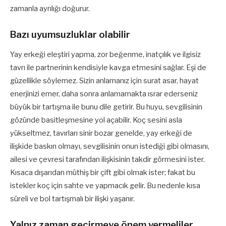
zamanla ayrılığı doğurur.
Bazı uyumsuzluklar olabilir
Yay erkeği eleştiri yapma, zor beğenme, inatçılık ve ilgisiz
tavrı ile partnerinin kendisiyle kavga etmesini sağlar. Eşi de
güzellikle söylemez. Sizin anlamanız için surat asar, hayat
enerjinizi emer, daha sonra anlamamakta ısrar ederseniz
büyük bir tartışma ile bunu dile getirir. Bu huyu, sevgilisinin
gözünde basitleşmesine yol açabilir. Koç sesini asla
yükseltmez, tavırları sinir bozar genelde, yay erkeği de
ilişkide baskın olmayı, sevgilisinin onun istediği gibi olmasını,
ailesi ve çevresi tarafından ilişkisinin takdir görmesini ister.
Kısaca dışarıdan müthiş bir çift gibi olmak ister; fakat bu
istekler koç için sahte ve yapmacık gelir. Bu nedenle kısa
süreli ve bol tartışmalı bir ilişki yaşanır.
Yalnız zaman geçirmeye önem vermeliler