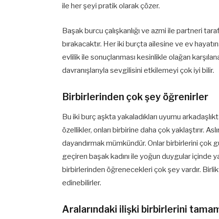
ile her şeyi pratik olarak çözer.
Başak burcu çalışkanlığı ve azmi ile partneri ta
bırakacaktır. Her iki burçta ailesine ve ev hayatın
evlilik ile sonuçlanması kesinlikle olağan karşılan
davranışlarıyla sevgilisini etkilemeyi çok iyi bilir.
Birbirlerinden çok şey öğrenirler
Bu iki burç aşkta yakaladıkları uyumu arkadaşlıkta
özellikler, onları birbirine daha çok yaklaştırır. Asl
dayandırmak mümkündür. Onlar birbirlerini çok g
geçiren başak kadını ile yoğun duygular içinde 
birbirlerinden öğrenecekleri çok şey vardır. Birli
edinebilirler.
Aralarındaki ilişki birbirlerini tama