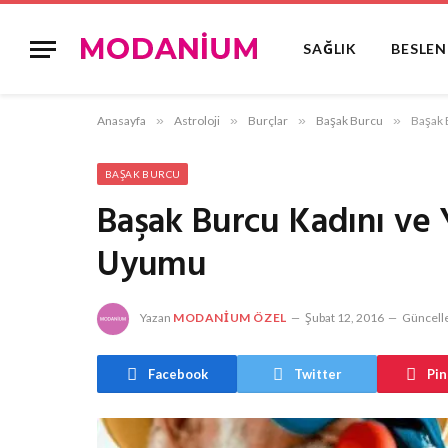
SAĞLIK
BESLE
Anasayfa
»
Astroloji
»
Burçlar
»
Başak Burcu
»
Başak 
BAŞAK BURCU
Başak Burcu Kadını ve
Uyumu
Yazan
MODANIUM ÖZEL
Şubat 12, 2016
Güncelle
Facebook
Twitter
Pin