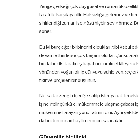
Yengeç erkeği çok duygusal ve romantik özellikle
tarafı ile karşılayabilir. Haksızlığa gelemez ve he
sinirlendiği zaman ise gözü hiçbir şey görmez. B
söner.
Bu iki burç eğer birbirlerini oldukları gibi kabul e
devam ettirirlerse çok başarılı olurlar. Çünkü aral
bu da her iki tarafın iş hayatını olumlu etkileyece
yönünden yoğun bir iç dünyaya sahip yengeç erkeğ
fikir ve projeleri bir düşünün.
Ne kadar zengin içeriğe sahip işler yapabilecekler
işine gelir çünkü o, mükemmele ulaşma çabası içind
mükemmeli arayan yönü tatmin olur. Aynı şekilde y
da bu durumdan hayli memnun kalacaktır.
Güvenilir bir ilişki