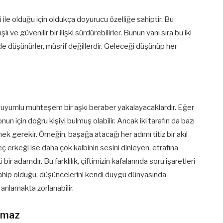
si ile olduğu için oldukça doyurucu özelliğe sahiptir. Bu
ı ve güvenilir bir ilişki sürdürebilirler. Bunun yanı sıra bu iki
e düşünürler, müsrif değillerdir. Geleceği düşünüp her
ukça uyumlu muhteşem bir aşkı beraber yakalayacaklardır. Eğer
n için doğru kişiyi bulmuş olabilir. Ancak iki tarafın da bazı
ek gerekir. Örneğin, başağa atacağı her adımı titiz bir akıl
ç erkeği ise daha çok kalbinin sesini dinleyen, etrafına
r adamdır. Bu farklılık, çiftimizin kafalarında soru işaretleri
a sahip olduğu, düşüncelerini kendi duygu dünyasında
 anlamakta zorlanabilir.
atmaz