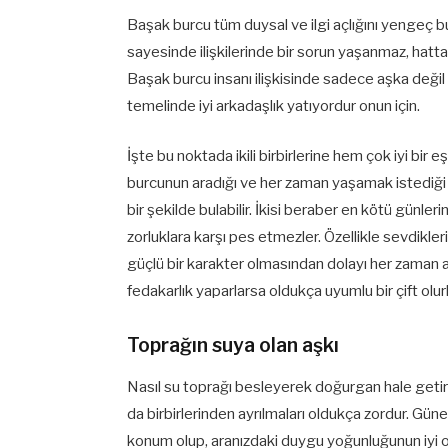
Başak burcu tüm duysal ve ilgi açlığını yengeç burc
sayesinde ilişkilerinde bir sorun yaşanmaz, hatta
Başak burcu insanı ilişkisinde sadece aşka değil a
temelinde iyi arkadaşlık yatıyordur onun için.
İşte bu noktada ikili birbirlerine hem çok iyi bir 
burcunun aradığı ve her zaman yaşamak istediği b
bir şekilde bulabilir. İkisi beraber en kötü günleri
zorluklara karşı pes etmezler. Özellikle sevdikler
güçlü bir karakter olmasından dolayı her zaman ay
fedakarlık yaparlarsa oldukça uyumlu bir çift olurl
Toprağın suya olan aşkı
Nasıl su toprağı besleyerek doğurgan hale geti
da birbirlerinden ayrılmaları oldukça zordur. Güneşl
konum olup, aranızdaki duygu yoğunluğunun iyi ol