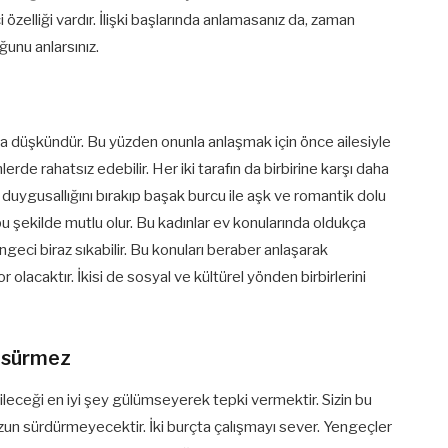
i özelliği vardır. İlişki başlarında anlamasanız da, zaman
unu anlarsınız.
a düşkündür. Bu yüzden onunla anlaşmak için önce ailesiyle
rde rahatsız edebilir. Her iki tarafın da birbirine karşı daha
uygusallığını bırakıp başak burcu ile aşk ve romantik dolu
u şekilde mutlu olur. Bu kadınlar ev konularında oldukça
ngeci biraz sıkabilir. Bu konuları beraber anlaşarak
yor olacaktır. İkisi de sosyal ve kültürel yönden birbirlerini
n sürmez
ileceği en iyi şey gülümseyerek tepki vermektir. Sizin bu
zun sürdürmeyecektir. İki burçta çalışmayı sever. Yengeçler