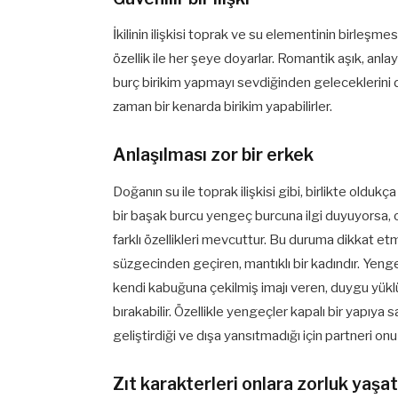
İkilinin ilişkisi toprak ve su elementinin birleşme
özellik ile her şeye doyarlar. Romantik aşık, anlayışl
burç birikim yapmayı sevdiğinden geleceklerini d
zaman bir kenarda birikim yapabilirler.
Anlaşılması zor bir erkek
Doğanın su ile toprak ilişkisi gibi, birlikte old
bir başak burcu yengeç burcuna ilgi duyuyorsa, onu
farklı özellikleri mevcuttur. Bu duruma dikkat etm
süzgecinden geçiren, mantıklı bir kadındır. Yenge
kendi kabuğuna çekilmiş imajı veren, duygu yüklü bi
bırakabilir. Özellikle yengeçler kapalı bir yapıy
geliştirdiği ve dışa yansıtmadığı için partneri onu
Zıt karakterleri onlara zorluk yaş