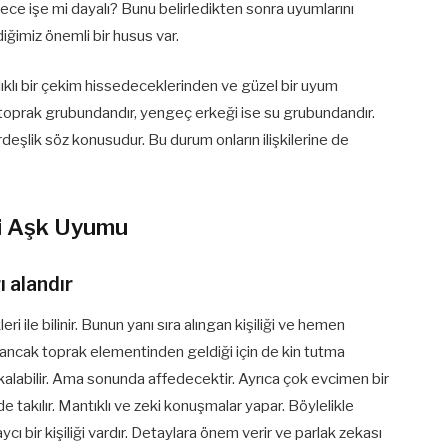
dece işe mi dayalı? Bunu belirledikten sonra uyumlarını
ğimiz önemli bir husus var.
şılıklı bir çekim hissedeceklerinden ve güzel bir uyum
 toprak grubundandır, yengeç erkeği ise su grubundandır.
deşlik söz konusudur. Bu durum onların ilişkilerine de
ği Aşk Uyumu
ı alandır
eri ile bilinir. Bunun yanı sıra alıngan kişiliği ve hemen
 ancak toprak elementinden geldiği için de kin tutma
 kalabilir. Ama sonunda affedecektir. Ayrıca çok evcimen bir
 takılır. Mantıklı ve zeki konuşmalar yapar. Böylelikle
cı bir kişiliği vardır. Detaylara önem verir ve parlak zekası