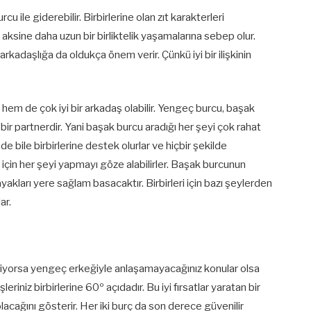
u ile giderebilir. Birbirlerine olan zıt karakterleri
 aksine daha uzun bir birliktelik yaşamalarına sebep olur.
rkadaşlığa da oldukça önem verir. Çünkü iyi bir ilişkinin
eş hem de çok iyi bir arkadaş olabilir. Yengeç burcu, başak
ir partnerdir. Yani başak burcu aradığı her şeyi çok rahat
nde bile birbirlerine destek olurlar ve hiçbir şekilde
i için her şeyi yapmayı göze alabilirler. Başak burcunun
akları yere sağlam basacaktır. Birbirleri için bazı şeylerden
ar.
riyorsa yengeç erkeğiyle anlaşamayacağınız konular olsa
eriniz birbirlerine 60º açıdadır. Bu iyi fırsatlar yaratan bir
acağını gösterir. Her iki burç da son derece güvenilir