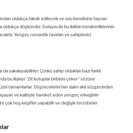
rafından oldukça takdir edilecek ve onu kendisine hayran
a oldukça düşkündür. Dolayısı ile bu ikilinin beraberliklerinin
acaktır. Yengeç romantik tavırları ve sahiplenici
 da yakalayabilirler. Çünkü sahip oldukları bazı farklı
ında bu ilişkiyi “Zıt kutuplar birbirini çeker” sözüne
üzel tamamlarlar. Düşüncelerini her daim akıl süzgecinden
yaşayan ve kalbiyle hareket eden yengeç erkeğinin
kte çok hoş keşifler yapabilir ve değişik tecrübeler
mlar