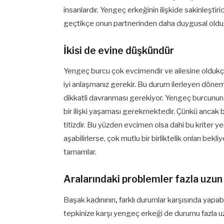
insanlardır. Yengeç erkeğinin ilişkide sakinleştiric
geçtikçe onun partnerinden daha duygusal olduğ
İkisi de evine düşkündür
Yengeç burcu çok evcimendir ve ailesine oldukç
iyi anlaşmanız gerekir. Bu durum ilerleyen dönemle
dikkatli davranması gerekiyor. Yengeç burcunun d
bir ilişki yaşaması gerekmektedir. Çünkü ancak b
titizdir. Bu yüzden evcimen olsa dahi bu kriter ye
aşabilirlerse, çok mutlu bir birliktelik onları bekli
tamamlar.
Aralarındaki problemler fazla uzu
Başak kadınının
,
farklı durumlar karşısında yapab
tepkinize karşı yengeç erkeği de durumu fazla u