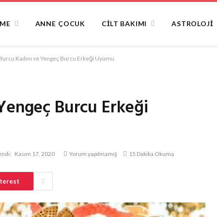
NME
ANNE ÇOCUK
CILT BAKIMI
ASTROLOJI
Burcu Kadını ve Yengeç Burcu Erkeği Uyumu
 Yengeç Burcu Erkeği
ndi:
Kasım 17, 2020
Yorum yapılmamış
15 Dakika Okuma
terest