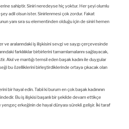
rine sahiptir. Siniri neredeyse hiç yoktur. Her şeyi olumlu
r şey adil olsun ister. Sinirlenmesi çok zordur. Fakat
unun yanı sıra su elementinden olduğu için de siniri hemen
der ve aralarındaki iş ilişkisini sevgi ve saygı çerçevesinde
arındaki farklılıklar birbirlerini tamamlamalarını sağlayacak,
ktir. Akıl ve mantığı temsil eden başak kadını ile duygular
i bu özelliklerini birleştirdiklerinde ortaya çıkacak olan
ini bir hayal edin. Tabii ki burum en çok başak kadınının
edir. Bu iş ilişkisi başarılı bir şekilde devam ettikçe
engeç erkeğinin de hayal dünyası sürekli gelişir. İki taraf