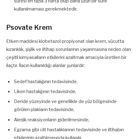
süresi en fazla 3 hafta olup daha uzun bir süre
kullanılmaması gerekmektedir.
Psovate Krem
Etken maddesi klobetazol propiyonat olan krem, vücutta
kızarıklık, şişlik ve iltihap sorunlarının yaşanmasına neden olan
çeşitli kimyasalların etkilerini azaltmak amacıyla üretilen bir
ilaçtır. İlacın kullanıldığı alanlar şunlardır:
Sedef hastalığının tedavisinde,
Liken hastalığının tedavisinde,
Deride yüzeyinde ve genellikle de yüz bölgesinde
görülen plakların tedavisinde,
Alerjik reaksiyonların giderilmesinde,
Egzama gibi cilt hastalıklarının tedavisinde ve iltihabın
etkilerinin azaltılmasında kullanılır.