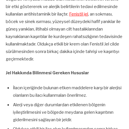
bir etki göstererek ve alerjik belirtilerin tedavi edilmesinde
kullanılan antihistaminik bir ilaçtır.
Fenistil jel
, arı sokması,
böcek ve sinek ısırması, yüzeysel düzeydeki hafif yanıklar ile
güneş yanıkları, iltihabi olmayan cilt hastalıklarından
kaynaklanan kaşıntılar ile kurdeşen rahatsızlığının tedavisinde
kullanılmaktadır. Oldukça etkili bir krem olan Fenistil Jel cilde
sürülmesinden sonra birkaç dakika içinde tahrişi ve kaşıntıyı
geçirmektedir.
Jel Hakkında Bilinmesi Gereken Hususlar
İlacın içeriğinde bulunan etken maddelere karşı bir alerjisi
olanların bu ilacı kullanmaları önerilmez.
Alerji veya diğer durumlardan etkilenen bölgenin
iyileştirilmesini ve bölgede meydana gelen kaşıntının
giderilmesini sağlayan bir jeldir.
Oldukça etkili bir ilaç olup kullanılmasından sonra birkaç