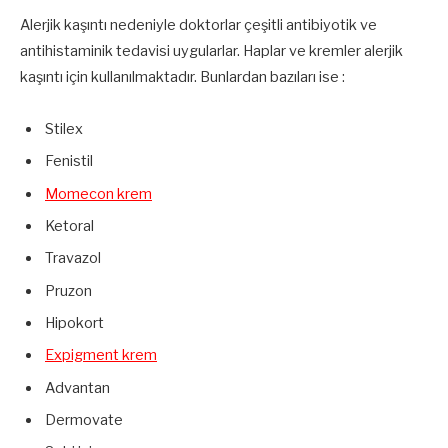
Alerjik kaşıntı nedeniyle doktorlar çeşitli antibiyotik ve
antihistaminik tedavisi uygularlar. Haplar ve kremler alerjik
kaşıntı için kullanılmaktadır. Bunlardan bazıları ise :
Stilex
Fenistil
Momecon krem
Ketoral
Travazol
Pruzon
Hipokort
Expigment krem
Advantan
Dermovate