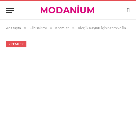
Anasayfa
»
Cilt Bakımı
»
Kremler
»
Alerjik Kaşıntı İçin Krem ve İlaçlar
KREMLER