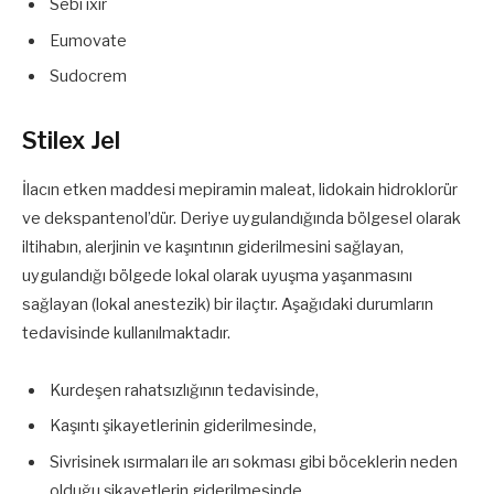
Sebi ixir
Eumovate
Sudocrem
Stilex Jel
İlacın etken maddesi mepiramin maleat, lidokain hidroklorür
ve dekspantenol’dür. Deriye uygulandığında bölgesel olarak
iltihabın, alerjinin ve kaşıntının giderilmesini sağlayan,
uygulandığı bölgede lokal olarak uyuşma yaşanmasını
sağlayan (lokal anestezik) bir ilaçtır. Aşağıdaki durumların
tedavisinde kullanılmaktadır.
Kurdeşen rahatsızlığının tedavisinde,
Kaşıntı şikayetlerinin giderilmesinde,
Sivrisinek ısırmaları ile arı sokması gibi böceklerin neden
olduğu şikayetlerin giderilmesinde,