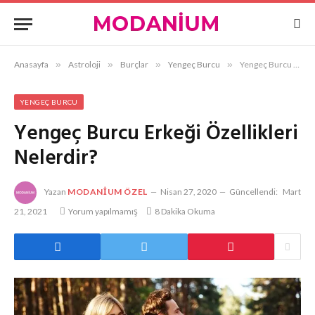
Anasayfa
»
Astroloji
»
Burçlar
»
Yengeç Burcu
»
Yengeç Burcu Erkeği Özellikleri Nelerdir?
YENGEÇ BURCU
Yengeç Burcu Erkeği Özellikleri
Nelerdir?
Yazan
MODANIUM ÖZEL
Nisan 27, 2020
Güncellendi:
Mart
21, 2021
Yorum yapılmamış
8 Dakika Okuma