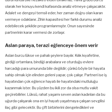
durumunda bile nezaketi elden bırakmaz. Hava grubu burcu
olarak her konuyu kendi kafasında analiz etmeye çalışacaktır.
Adalet ve dengeyi temsil eder, her zaman doğru olan kararı
vermeye odaklanır. Zihin kapasitesi her farklı durumu analiz
edebilecek şekilde programlanmıştır. Onun sayesinde
partnerinin karar vermesi de zorlaşır.
Aslan paraya, terazi eğlenceye önem verir
Aslan burcu lükse ve pahalı şeylere bayılır. Kılık kıyafetine,
girdiği ortamlara, bindiği arabalara ve oturduğu evlere
harcadığı para umurunda bile değildir; çünkü böyle bir hayata
sahip olmak için elinden geleni yapar, çok çalışır. Partneri ise iş
hayatından çok eğlence hayatı ile hayatındaki mutluluğu
kazanmak ister. Bu yüzden bu ikili zor da olsa mutlu vakit
geçirebilirler. Lüksü, rahat yaşamı seven aslan kadınları da bu
uğurda çalışarak ona en iyi hayatı yaşatmaya çalışan sevgilisi
ilaç gibi gelecektir. Bu çift birbirlerini dengeledikleri ve