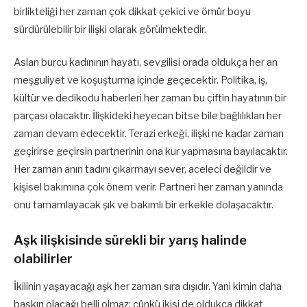
birlikteliği her zaman çok dikkat çekici ve ömür boyu
sürdürülebilir bir ilişki olarak görülmektedir.
Aslan burcu kadınının hayatı, sevgilisi orada oldukça her an
meşguliyet ve koşuşturma içinde geçecektir. Politika, iş,
kültür ve dedikodu haberleri her zaman bu çiftin hayatının bir
parçası olacaktır. İlişkideki heyecan bitse bile bağlılıkları her
zaman devam edecektir. Terazi erkeği, ilişki ne kadar zaman
geçirirse geçirsin partnerinin ona kur yapmasına bayılacaktır.
Her zaman anın tadını çıkarmayı sever, aceleci değildir ve
kişisel bakımına çok önem verir. Partneri her zaman yanında
onu tamamlayacak şık ve bakımlı bir erkekle dolaşacaktır.
Aşk ilişkisinde sürekli bir yarış halinde
olabilirler
İkilinin yaşayacağı aşk her zaman sıra dışıdır. Yani kimin daha
baskın olacağı belli olmaz; çünkü ikisi de oldukça dikkat