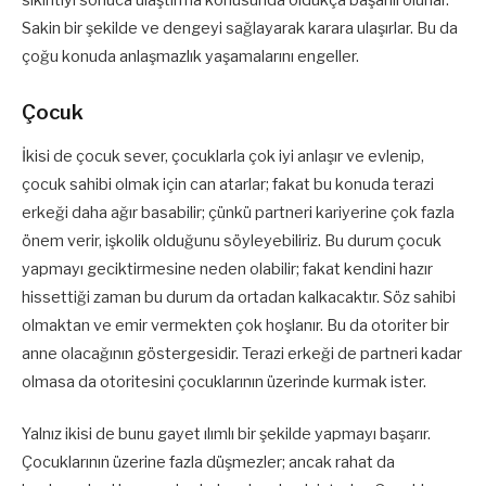
sıkıntıyı sonuca ulaştırma konusunda oldukça başarılı olurlar.
Sakin bir şekilde ve dengeyi sağlayarak karara ulaşırlar. Bu da
çoğu konuda anlaşmazlık yaşamalarını engeller.
Çocuk
İkisi de çocuk sever, çocuklarla çok iyi anlaşır ve evlenip,
çocuk sahibi olmak için can atarlar; fakat bu konuda terazi
erkeği daha ağır basabilir; çünkü partneri kariyerine çok fazla
önem verir, işkolik olduğunu söyleyebiliriz. Bu durum çocuk
yapmayı geciktirmesine neden olabilir; fakat kendini hazır
hissettiği zaman bu durum da ortadan kalkacaktır. Söz sahibi
olmaktan ve emir vermekten çok hoşlanır. Bu da otoriter bir
anne olacağının göstergesidir. Terazi erkeği de partneri kadar
olmasa da otoritesini çocuklarının üzerinde kurmak ister.
Yalnız ikisi de bunu gayet ılımlı bir şekilde yapmayı başarır.
Çocuklarının üzerine fazla düşmezler; ancak rahat da