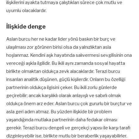
ilişkilerini ayakta tutmaya çalıştıkları sürece çok mutlu ve
uyumlu olacaklardır.
İlişkide denge
Aslan burcu her ne kadar lider yönü baskın bir burç ve
ulaşılması zor görünen birisi olsa da yalnızlıktan asla
hoşlanmaz. Kendini aşk hayatında salıvermesi sevgilisinin ona
vereceği aşkla ilgilidir. Bu ikili aynı zamanda sosyal hayatta
birlikte olmaktan oldukça zevk alacaklardır. Terazi burcu
insanları analitik düşünen, güçlü kişilerdir. Onların bu özelliği
partnerinin oldukça ilgisini çeker. Bu ikili zorlu günlerde
geçirebilir; ancak karşılıklı olarak anlayışlı ve sabırlı olmak
oldukça önem arz eder. Aslan burcu çok gururlu bir burçtur ve
asla geri adım atmaz. Bu yüzden ilişkide bir problem
yaşandığında mutlaka partnerinin daha fedakar olması
gerekir. Terazi burcu dengeli ve gerçekçi yapısı ile karşı tarafı
dizginleyebilir ise, birlikte mutlu bir beraberlik yaşayabilirler.