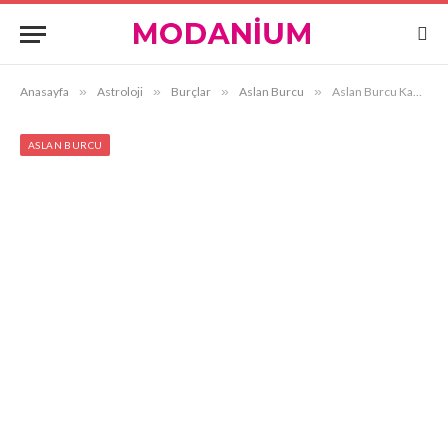
Anasayfa
»
Astroloji
»
Burçlar
»
Aslan Burcu
»
Aslan Burcu Kadını ve Terazi Burcu Erkeği Uyumu
ASLAN BURCU