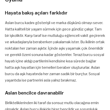
Hayata bakış açıları farklıdır
Aslan burcu kadını gösterişli ve marka düşkünü olmayı sever.
Hatta kaliteli bir yaşam sürmek için gece gündüz çalışır. Tam
bir işkoliktir. Karşı taraf ise mutluluğu eğlenceli vakit geçirerek
ve arkadaşlarıyla beraberken yakalamak ister. Bu ikilinin ortak
noktaları her zaman aşktır. İçinde aşkı yaşamak çok önemlidir
ve gerekli özeni sonuna kadar gösterirler. Terazi burcu sosyal
hayatı içine aldığı partilerini kendisine kısa sürede bağlar
hatta aşk hayatları için temelleri beraber oluştururlar. Aslan
burcu da aşk hayatında her zaman sadık bir burçtur. Sosyal
yaşantıda ise partnerini asla yalnız bırakmaz.
Aslan bencilce davranabilir
Birlikteliklerinden iki taraf da sonsuz mutlu olacağına emin
olmalıdır. Aslan burcu ilişkide biraz bencildir ve sorumluluk