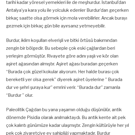
tarihi kadar yöresel yemekleri ile de meşhurdur. İstanbul’dan
Antalya’ya kara yolu ile yolculuk edenler Burdur’dan geçerken
birkaç saatte olsa görmek için mola verebilirler. Ancak burayı
gezmek için birkaç gün bile ayırsanız yetmeyebilir.
Burdur, iklim koşulları elverişli ve bitki örtüsü bakımından
zengin bir bölgedir. Bu sebeple çok eski çağlardan beri
yerleşim görmüştür. Rivayete göre adını yaşlı ve kör olan
aşiret ağasından almıştır. Aşiret ağası buradan geçerken
“Burada çok güzel kokular alıyorum. Her halde burası çok
bereketli yer olsa gerek” diyerek aşiret üyelerine ” Burada
dur ve şehri şuraya kur” emrini verir. “Burada dur” zamanla
“Burdur ” olur.
Paleolitik Çağdan bu yana yaşamın olduğu düşünülür, antik
dönemde Pisidia olarak anılmaktaydı. Bu antik kente ait pek
çok kalıntı günümüze kadar ulaşmıştır. Zengin kültürüyle her yıl
pek çok ziyaretçiye ev sahipliği yapmaktadır. Burdur