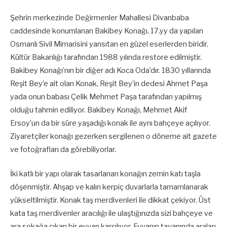
Şehrin merkezinde Değirmenler Mahallesi Divanbaba
caddesinde konumlanan Bakibey Konağı, 17.yy da yapılan
Osmanlı Sivil Mimarisini yansıtan en güzel eserlerden biridir.
Kültür Bakanlığı tarafından 1988 yılında restore edilmiştir.
Bakibey Konağı’nın bir diğer adı Koca Oda’dır. 1830 yıllarında
Reşit Bey’e ait olan Konak, Reşit Bey’in dedesi Ahmet Paşa
yada onun babası Çelik Mehmet Paşa tarafından yapılmış
olduğu tahmin ediliyor. Bakibey Konağı, Mehmet Akif
Ersoy’un da bir süre yaşadığı konak ile aynı bahçeye açılıyor.
Ziyaretçiler konağı gezerken sergilenen o döneme ait gazete
ve fotoğrafları da görebiliyorlar.
İki katlı bir yapı olarak tasarlanan konağın zemin katı taşla
döşenmiştir. Ahşap ve kalın kerpiç duvarlarla tamamlanarak
yükseltilmiştir. Konak taş merdivenleri ile dikkat çekiyor. Üst
kata taş merdivenler aracılığı ile ulaştığınızda sizi bahçeye ve
ara sokağa çıkan bir eyvan karşılıyor. Eyvanın tavanında araları