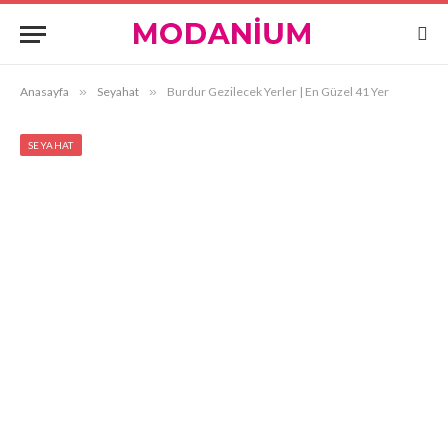
Anasayfa
»
Seyahat
»
Burdur Gezilecek Yerler | En Güzel 41 Yer
SEYAHAT