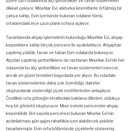
üzere tüm odalarında alçı şerbetlikler ve tavan süslemeleri
dikkat çekiyor. Mısırlılar Evi, alaturka kiremitlerle örtülmüş bir
çatıya sahip. Evin içerisinde bulunan odaların tümü,
ortalarındaki ince uzun planlı sofaya açılıyor.
Tavanlarında ahşap işlemelerin bulunduğu Mısırlılar Evi, ahşap
kepenklere sahip birçok pencere ile aydınlatılıyor. Ahşaptan
yapılmış yüklük, tavan ve taban tüm odalarda bulunuyor.
Alçıdan yapılmış şerbetliklere de rastlanan Mısırlılar Evi’nin her
odasında bu alçı şerbetlikler ve tavan süslemeleri mevcut,
ancak en güzel örnekleri başodada yer alıyor. Bu odadaki
tavan süslemelerine daha çok özenildiği, daireler
oluşturularak süslendiği çiçek motiflerinden anlaşılıyor.
Özellikle orta göbeğin etrafındaki baklava dilimleri, oldukça
hoş bir görüntü oluşturuyor. Mısır evinde pencereler ahşap
kepenklidir. Bol sayıda penceresi bulunan Mısırlar Evi’nin
aydınlatması gün ışığını rahatlıkla içeri alabilecek şekilde
tasarlanmıştır. Evin orta bölümünde çiçeklerle süslenmiş