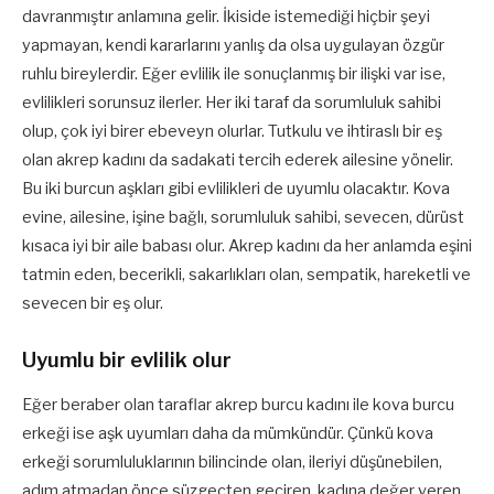
davranmıştır anlamına gelir. İkiside istemediği hiçbir şeyi
yapmayan, kendi kararlarını yanlış da olsa uygulayan özgür
ruhlu bireylerdir. Eğer evlilik ile sonuçlanmış bir ilişki var ise,
evlilikleri sorunsuz ilerler. Her iki taraf da sorumluluk sahibi
olup, çok iyi birer ebeveyn olurlar. Tutkulu ve ihtiraslı bir eş
olan akrep kadını da sadakati tercih ederek ailesine yönelir.
Bu iki burcun aşkları gibi evlilikleri de uyumlu olacaktır. Kova
evine, ailesine, işine bağlı, sorumluluk sahibi, sevecen, dürüst
kısaca iyi bir aile babası olur. Akrep kadını da her anlamda eşini
tatmin eden, becerikli, sakarlıkları olan, sempatik, hareketli ve
sevecen bir eş olur.
Uyumlu bir evlilik olur
Eğer beraber olan taraflar akrep burcu kadını ile kova burcu
erkeği ise aşk uyumları daha da mümkündür. Çünkü kova
erkeği sorumluluklarının bilincinde olan, ileriyi düşünebilen,
adım atmadan önce süzgeçten geçiren, kadına değer veren