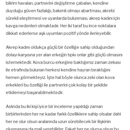
bilirim havaları, partnerini değiştirme çabaları, kendine
duyduğu güven fazlalığı, bakımlı olmayı abartması, akrebi
sürekli eleştirmesi ve uyarılarda bulunması, akrep kadını için
kavga nedenleri olmaktadır. Her iki taraf bu ince noktalara
dikkat ederlerse aşk uyumları pozitif yönde ilerleyebilir.
Akrep kadını oldukça güçlü bir özelliğe sahip olduğundan
dolayı karşısına yer alan erkeğin tıpkı onlar gibi güçlü olmasını
istemektedir. Kova burcu erkeğine baktığımız zaman zekası
ile etrafında bulunan herkesi kendine hayran bıraktığını
hemen görmekteyiz. İşte hal böyle olunca zeki olan kova
erkekleri bu özelliği ile partnerini çok kolay bir şekilde
etkilemeyi başarabilmektedir.
Aslında bu iki kişi iyice bir inceleme yapıldığı zaman
birbirlerinden her ne kadar farklı özelliklere sahip olsalar dahi
her ne olur olsun aralarında uzun sürebilecek bir ilişkinin
oluşmasına da mail verebilirler. Fakat her ne olursa olsun bu