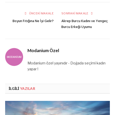
posta
ÖNCEKI MAKALE
SONRAKI MAKALE
Boyun Fıtığına Ne İyi Gelir?
Akrep Burcu Kadını ve Yengeç
Burcu Erkeği Uyumu
Modanium Özel
Modanium özel yayınıdır - Doğada seçimi kadın
yapar !
İLGILI
YAZILAR