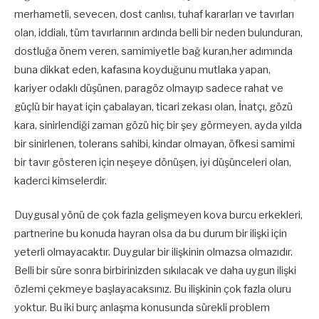
merhametli, sevecen, dost canlısı, tuhaf kararları ve tavırları
olan, iddialı, tüm tavırlarının ardında belli bir neden bulunduran,
dostluğa önem veren, samimiyetle bağ kuran,her adımında
buna dikkat eden, kafasına koyduğunu mutlaka yapan,
kariyer odaklı düşünen, paragöz olmayıp sadece rahat ve
güçlü bir hayat için çabalayan, ticari zekası olan, İnatçı, gözü
kara, sinirlendiği zaman gözü hiç bir şey görmeyen, ayda yılda
bir sinirlenen, tolerans sahibi, kindar olmayan, öfkesi samimi
bir tavır gösteren için neşeye dönüşen, iyi düşünceleri olan,
kaderci kimselerdir.
Duygusal yönü de çok fazla gelişmeyen kova burcu erkekleri,
partnerine bu konuda hayran olsa da bu durum bir ilişki için
yeterli olmayacaktır. Duygular bir ilişkinin olmazsa olmazıdır.
Belli bir süre sonra birbirinizden sıkılacak ve daha uygun ilişki
özlemi çekmeye başlayacaksınız. Bu ilişkinin çok fazla oluru
yoktur. Bu iki burç anlaşma konusunda sürekli problem