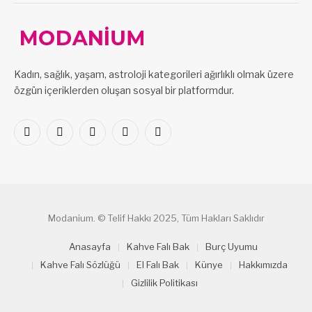
Kadın, sağlık, yaşam, astroloji kategorileri ağırlıklı olmak üzere
özgün içeriklerden oluşan sosyal bir platformdur.
Facebook
X
Pinterest
LinkedIn
VKontakte
(Twitter)
Modanium. © Telif Hakkı 2025, Tüm Hakları Saklıdır
Anasayfa
Kahve Falı Bak
Burç Uyumu
Kahve Falı Sözlüğü
El Falı Bak
Künye
Hakkımızda
Gizlilik Politikası