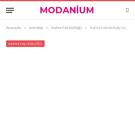
Anasayfa
»
Astroloji
»
Kahve Falı Sözlüğü
»
Kahve Falında Kalp Görmek
KAHVE FALI SÖZLÜĞÜ