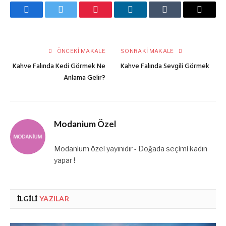
Facebook
Twitter
Pinterest
LinkedIn
Tumblr
E-
posta
ÖNCEKI MAKALE
SONRAKI MAKALE
Kahve Falında Kedi Görmek Ne
Kahve Falında Sevgili Görmek
Anlama Gelir?
Modanium Özel
Modanium özel yayınıdır - Doğada seçimi kadın
yapar !
İLGILI
YAZILAR