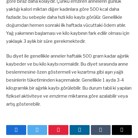
göre biraz daha kolaydır. Çünkü emziren annelerin günlük
yaktığı kalori miktarı diğer kadınlara göre 500 kcal daha
fazladır, bu sebeple daha hızlı kilo kaybı görülür. Genellikle
doğumdan hemen sonraki ilk haftada vücuttaki ödem atılır.
Yağ yakımının başlaması ve kilo kaybının fark edilir olması için
yaklaşık 3 aylık bir süre gerekmektedir.
Bu diyet ile genellikle anneler haftalık 500 gram kadar ağırlık
kaybeder ve bu kilo kaybı normaldir. Bu diyet sırasında anne
beslenmesine özen göstermeli ve kızartma gibi aşırı yağlı
besinlerin tüketiminden kaçınmalıdır. Genellikle 1 ayda 3-4
kilogramlık bir ağırlık kaybı görülebilir. Bu durum tabii ki yapılan
fiziksel aktiviteye ve emzirme miktarına göre azalabilir veya
artış gösterebilir.
Facebook
Twitter
Pinterest
LinkedIn
Tumblr
E-