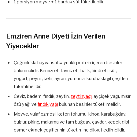
1 porsiyon meyve + 1 bardak süt tüketilebilir.
Emziren Anne Diyeti İzin Verilen
Yiyecekler
Çoğunlukla hayvansal kaynaklı protein içeren besinler
bulunmalıdır. Kırmızı et, tavuk eti, balık, hindi eti, süt,
yoğurt, peynir, kefir, ayran, yumurta, kurubaklagil çeşitleri
tüketilmelidir.
Ceviz, badem, fındık, zeytin,
zeytinyağı
, ayçiçek yağı, mısır
özü yağı ve
fındık yağı
bulunan besinler tüketilmelidir.
Meyve, yulaf ezmesi, keten tohumu, kinoa, karabuğday,
bulgur, pirinç, makarna ve tam buğday, çavdar, kepek gibi
esmer ekmek çeşitlerinin tüketimine dikkat edilmelidir.