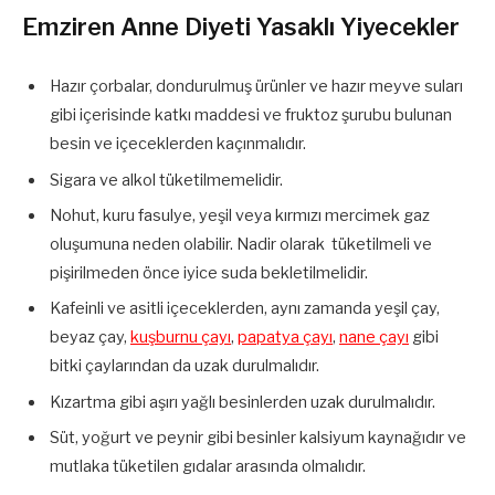
Emziren Anne Diyeti Yasaklı Yiyecekler
Hazır çorbalar, dondurulmuş ürünler ve hazır meyve suları
gibi içerisinde katkı maddesi ve fruktoz şurubu bulunan
besin ve içeceklerden kaçınmalıdır.
Sigara ve alkol tüketilmemelidir.
Nohut, kuru fasulye, yeşil veya kırmızı mercimek gaz
oluşumuna neden olabilir. Nadir olarak tüketilmeli ve
pişirilmeden önce iyice suda bekletilmelidir.
Kafeinli ve asitli içeceklerden, aynı zamanda yeşil çay,
beyaz çay,
kuşburnu çayı
,
papatya çayı
,
nane çayı
gibi
bitki çaylarından da uzak durulmalıdır.
Kızartma gibi aşırı yağlı besinlerden uzak durulmalıdır.
Süt, yoğurt ve peynir gibi besinler kalsiyum kaynağıdır ve
mutlaka tüketilen gıdalar arasında olmalıdır.