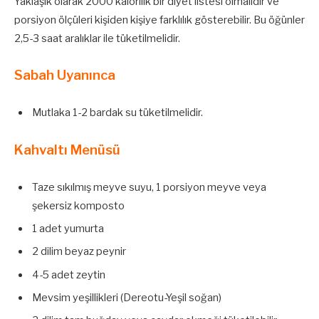
Yaklaşık olarak 2000 kalorilik bir diyet listesi olmalıdır ve
porsiyon ölçüleri kişiden kişiye farklılık gösterebilir. Bu öğünler
2,5-3 saat aralıklar ile tüketilmelidir.
Sabah Uyanınca
Mutlaka 1-2 bardak su tüketilmelidir.
Kahvaltı Menüsü
Taze sıkılmış meyve suyu, 1 porsiyon meyve veya
şekersiz komposto
1 adet yumurta
2 dilim beyaz peynir
4-5 adet zeytin
Mevsim yeşillikleri (Dereotu-Yeşil soğan)