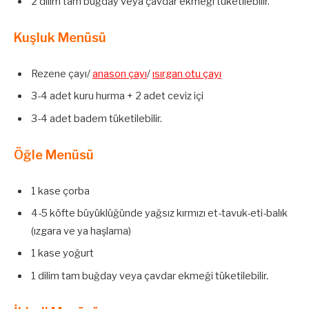
2 dilim tam buğday veya çavdar ekmeği tüketilebilir.
Kuşluk Menüsü
Rezene çayı/
anason çayı
/
ısırgan otu çayı
3-4 adet kuru hurma + 2 adet ceviz içi
3-4 adet badem tüketilebilir.
Öğle Menüsü
1 kase çorba
4-5 köfte büyüklüğünde yağsız kırmızı et-tavuk-eti-balık
(ızgara ve ya haşlama)
1 kase yoğurt
1 dilim tam buğday veya çavdar ekmeği tüketilebilir.