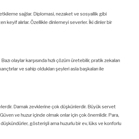
kileme sağlar. Diplomasi, nezaket ve sosyallik gibi
 keyif alırlar. Özellikle dinlemeyi severler. İki dinler bir
Bazı olaylar karşısında hızlı çözüm üretebilir, pratik zekaları
ançtırlar ve sahip oldukları şeyleri asla başkaları ile
reylerdir. Damak zevklerine çok düşkünlerdir. Büyük servet
Güven ve huzur içinde olmak onlar için çok önemlidir. Para,
üşkündürler, gösterişli ama huzurlu bir ev, lüks ve konforlu