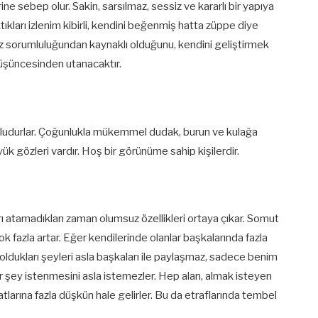
ne sebep olur. Sakin, sarsılmaz, sessiz ve kararlı bir yapıya
aktıkları izlenim kibirli, kendini beğenmiş hatta züppe diye
n öz sorumluluğundan kaynaklı olduğunu, kendini geliştirmek
düşüncesinden utanacaktır.
ludurlar. Çoğunlukla mükemmel dudak, burun ve kulağa
üyük gözleri vardır. Hoş bir görünüme sahip kişilerdir.
arı atamadıkları zaman olumsuz özellikleri ortaya çıkar. Somut
k fazla artar. Eğer kendilerinde olanlar başkalarında fazla
oldukları şeyleri asla başkaları ile paylaşmaz, sadece benim
ir şey istenmesini asla istemezler. Hep alan, almak isteyen
larına fazla düşkün hale gelirler. Bu da etraflarında tembel