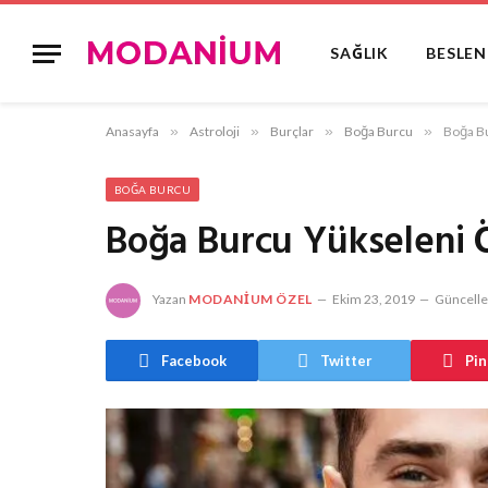
SAĞLIK
BESLE
Anasayfa
»
Astroloji
»
Burçlar
»
Boğa Burcu
»
Boğa Bu
BOĞA BURCU
Boğa Burcu Yükseleni Ö
Yazan
MODANIUM ÖZEL
Ekim 23, 2019
Güncelle
Facebook
Twitter
Pin