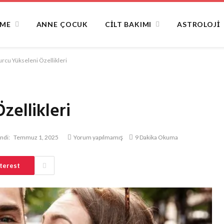
NME
ANNE ÇOCUK
CILT BAKIMI
ASTROLOJI
rcu Yükseleni Özellikleri
zellikleri
ndi:
Temmuz 1, 2025
Yorum yapılmamış
9 Dakika Okuma
terest