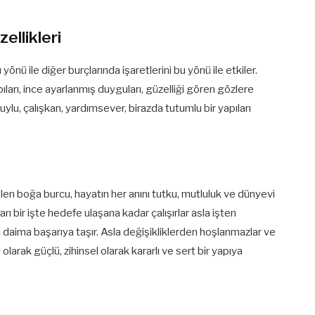
ellikleri
önü ile diğer burçlarında işaretlerini bu yönü ile etkiler.
ları, ince ayarlanmış duyguları, güzelliği gören gözlere
huylu, çalışkan, yardımsever, birazda tutumlu bir yapıları
selen boğa burcu, hayatın her anını tutku, mutluluk ve dünyevi
ı bir işte hedefe ulaşana kadar çalışırlar asla işten
ı daima başarıya taşır. Asla değişikliklerden hoşlanmazlar ve
 olarak güçlü, zihinsel olarak kararlı ve sert bir yapıya