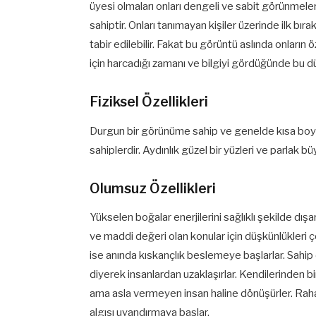
üyesi olmaları onları dengeli ve sabit görünmeleri
sahiptir. Onları tanımayan kişiler üzerinde ilk bır
tabir edilebilir. Fakat bu görüntü aslında onları
için harcadığı zamanı ve bilgiyi gördüğünde bu 
Fiziksel Özellikleri
Durgun bir görünüme sahip ve genelde kısa boy
sahiplerdir. Aydınlık güzel bir yüzleri ve parlak b
Olumsuz Özellikleri
Yükselen boğalar enerjilerini sağlıklı şekilde dış
ve maddi değeri olan konular için düşkünlükleri ço
ise anında kıskançlık beslemeye başlarlar. Sahip 
diyerek insanlardan uzaklaşırlar. Kendilerinden b
ama asla vermeyen insan haline dönüşürler. Rahat
algısı uyandırmaya başlar.