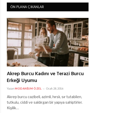
ÖN PLANA ÇIKANLAR
Akrep Burcu Kadını ve Terazi Burcu
Erkeği Uyumu
Yazan
MODANIUM ÖZEL
Ocak 28, 2016
Akrep burcu cazibeli, azimli, hırslı, sır tutabilen,
tutkulu, ciddi ve saldırgan bir yapıya sahiptirler.
Kişilik…