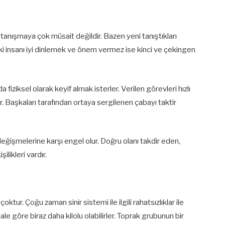
le tanışmaya çok müsait değildir. Bazen yeni tanıştıkları
a ki insanı iyi dinlemek ve önem vermez ise kinci ve çekingen
 fiziksel olarak keyif almak isterler. Verilen görevleri hızlı
er. Başkaları tarafından ortaya sergilenen çabayı taktir
i değişmelerine karşı engel olur. Doğru olanı takdir eden,
ilikleri vardır.
çoktur. Çoğu zaman sinir sistemi ile ilgili rahatsızlıklar ile
ale göre biraz daha kilolu olabilirler. Toprak grubunun bir