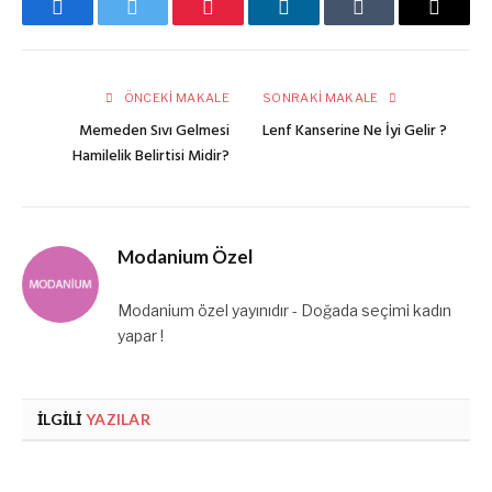
Facebook
Twitter
Pinterest
LinkedIn
Tumblr
E-
posta
ÖNCEKI MAKALE
SONRAKI MAKALE
Memeden Sıvı Gelmesi
Lenf Kanserine Ne İyi Gelir ?
Hamilelik Belirtisi Midir?
Modanium Özel
Modanium özel yayınıdır - Doğada seçimi kadın
yapar !
İLGILI
YAZILAR