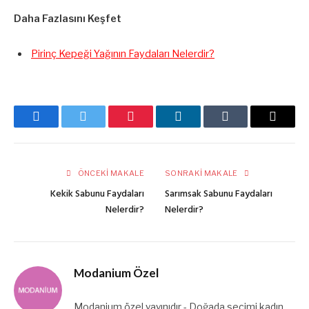
Daha Fazlasını Keşfet
Pirinç Kepeği Yağının Faydaları Nelerdir?
Facebook
Twitter
Pinterest
LinkedIn
Tumblr
E-
posta
ÖNCEKI MAKALE
SONRAKI MAKALE
Kekik Sabunu Faydaları
Sarımsak Sabunu Faydaları
Nelerdir?
Nelerdir?
Modanium Özel
Modanium özel yayınıdır - Doğada seçimi kadın