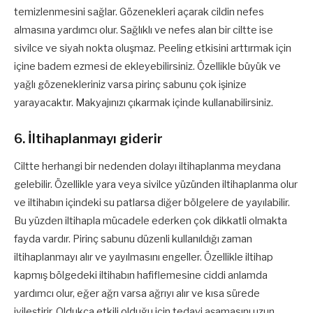
temizlenmesini sağlar. Gözenekleri açarak cildin nefes
almasına yardımcı olur. Sağlıklı ve nefes alan bir ciltte ise
sivilce ve siyah nokta oluşmaz. Peeling etkisini arttırmak için
içine badem ezmesi de ekleyebilirsiniz. Özellikle büyük ve
yağlı gözenekleriniz varsa pirinç sabunu çok işinize
yarayacaktır. Makyajınızı çıkarmak içinde kullanabilirsiniz.
6. İltihaplanmayı giderir
Ciltte herhangi bir nedenden dolayı iltihaplanma meydana
gelebilir. Özellikle yara veya sivilce yüzünden iltihaplanma olur
ve iltihabın içindeki su patlarsa diğer bölgelere de yayılabilir.
Bu yüzden iltihapla mücadele ederken çok dikkatli olmakta
fayda vardır. Pirinç sabunu düzenli kullanıldığı zaman
iltihaplanmayı alır ve yayılmasını engeller. Özellikle iltihap
kapmış bölgedeki iltihabın hafiflemesine ciddi anlamda
yardımcı olur, eğer ağrı varsa ağrıyı alır ve kısa sürede
iyileştirir. Oldukça etkili olduğu için tedavi aşamasını uzun