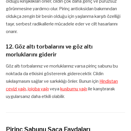
olduğu kırışıklıkları önler, cildin çok daha genç ve pürüzsüz
görünmesine yardımcı olur. Pirinç antioksidan bakımından
oldukça zengin bir besin olduğu için yaşlanma karşıtı özelliği
taşır, serbest radikallerle mücadele eder ve cilt hasarlarını
onarır.
12. Göz altı torbalarını ve göz altı
morluklarını giderir
Göz altı torbalarınız ve morluklarınız varsa pirinç sabunu bu
noktada da etkisini göstererek giderecektir. Cildin
sıkılaşmasını sağlar ve sarkıklığı önler. Bunun için
Hindistan
cevizi yağı
,
jojoba yağı
veya
kuşburnu yağı
ile karıştırarak
uygularsanız daha etkili olabilir.
Pirinç Sabunu Saça Faydaları