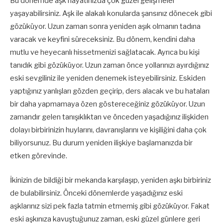
Bu dönemde aşk hayatınızda çok güzel gelişmeler
yaşayabilirsiniz. Aşk ile alakalı konularda şansınız dönecek gibi
gözüküyor. Uzun zaman sonra yeniden aşık olmanın tadına
varacak ve keyfini süreceksiniz. Bu dönem, kendini daha
mutlu ve heyecanlı hissetmenizi sağlatacak. Ayrıca bu kişi
tanıdık gibi gözüküyor. Uzun zaman önce yollarınızı ayırdığınız
eski sevgiliniz ile yeniden denemek isteyebilirsiniz. Eskiden
yaptığınız yanlışları gözden geçirip, ders alacak ve bu hataları
bir daha yapmamaya özen göstereceğiniz gözüküyor. Uzun
zamandır gelen tanışıklıktan ve önceden yaşadığınız ilişkiden
dolayı birbirinizin huylarını, davranışlarını ve kişiliğini daha çok
biliyorsunuz. Bu durum yeniden ilişkiye başlamanızda bir
etken görevinde.
İkinizin de bildiği bir mekanda karşılaşıp, yeniden aşkı birbiriniz
de bulabilirsiniz. Önceki dönemlerde yaşadığınız eski
aşklarınız sizi pek fazla tatmin etmemiş gibi gözüküyor. Fakat
eski aşkınıza kavuştuğunuz zaman, eski güzel günlere geri