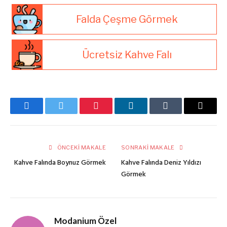
Falda Çeşme Görmek
Ücretsiz Kahve Falı
Facebook
Twitter
Pinterest
LinkedIn
Tumblr
E-
posta
ÖNCEKI MAKALE
SONRAKI MAKALE
Kahve Falında Boynuz Görmek
Kahve Falında Deniz Yıldızı
Görmek
Modanium Özel