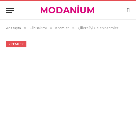
Anasayfa
»
Cilt Bakımı
»
Kremler
»
Çillere İyi Gelen Kremler
KREMLER