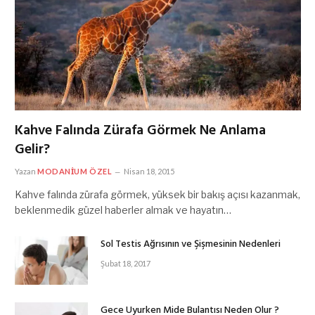
Kahve Falında Zürafa Görmek Ne Anlama
Gelir?
Yazan
MODANIUM ÖZEL
Nisan 18, 2015
Kahve falında zürafa görmek, yüksek bir bakış açısı kazanmak,
beklenmedik güzel haberler almak ve hayatın…
Sol Testis Ağrısının ve Şişmesinin Nedenleri
Şubat 18, 2017
Gece Uyurken Mide Bulantısı Neden Olur ?