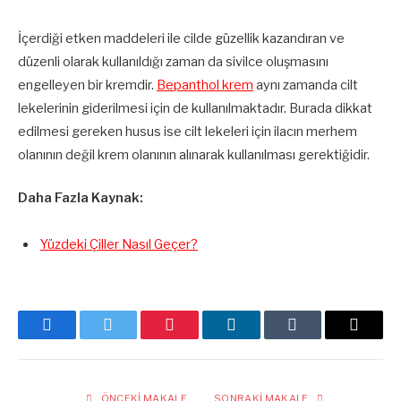
İçerdiği etken maddeleri ile cilde güzellik kazandıran ve
düzenli olarak kullanıldığı zaman da sivilce oluşmasını
engelleyen bir kremdir.
Bepanthol krem
aynı zamanda cilt
lekelerinin giderilmesi için de kullanılmaktadır. Burada dikkat
edilmesi gereken husus ise cilt lekeleri için ilacın merhem
olanının değil krem olanının alınarak kullanılması gerektiğidir.
Daha Fazla Kaynak:
Yüzdeki Çiller Nasıl Geçer?
Facebook
Twitter
Pinterest
LinkedIn
Tumblr
E-
posta
ÖNCEKI MAKALE
SONRAKI MAKALE