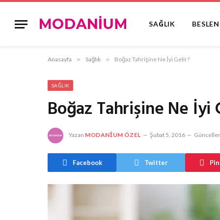
SAĞLIK
BESLE
Anasayfa
»
Sağlık
»
Boğaz Tahrişine Ne İyi Gelir?
SAĞLIK
Boğaz Tahrişine Ne İyi 
Yazan
MODANIUM ÖZEL
Şubat 5, 2016
Güncellen
Facebook
Twitter
Pin