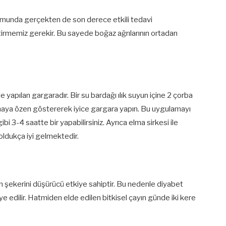
umunda gerçekten de son derece etkili tedavi
etirmemiz gerekir. Bu sayede boğaz ağrılarının ortadan
 yapılan gargaradır. Bir su bardağı ılık suyun içine 2 çorba
amaya özen göstererek iyice gargara yapın. Bu uygulamayı
i 3-4 saatte bir yapabilirsiniz. Ayrıca elma sirkesi ile
 oldukça iyi gelmektedir.
şekerini düşürücü etkiye sahiptir. Bu nedenle diyabet
e edilir. Hatmiden elde edilen bitkisel çayın günde iki kere