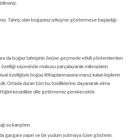
lirsiniz.
ınız. Tahriş olan boğazınız iyileşme göstermeye başladığı
rgara da boğaz tahrişinin önüne geçmede etkili yöntemlerden
el özelliği sayesinde mukusu parçalayarak mikropların
yal özelliğiyle boğaz iltihaplanmasına maruz kalan kişilerin
dir. Ortada duran tüm bu özelliklerine dayanarak elma
tiğini kesinlikle dile getirmemiz gerekecektir.
ı su karıştırın.
nızda gargara yapın ve bir yudum yutmaya özen gösterin.