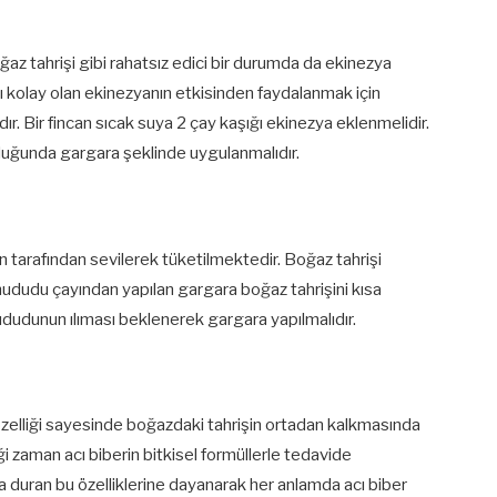
oğaz tahrişi gibi rahatsız edici bir durumda da ekinezya
şı kolay olan ekinezyanın etkisinden faydalanmak için
dır. Bir fincan sıcak suya 2 çay kaşığı ekinezya eklenmelidir.
lduğunda gargara şeklinde uygulanmalıdır.
n tarafından sevilerek tüketilmektedir. Boğaz tahrişi
hududu çayından yapılan gargara boğaz tahrişini kısa
hududunun ılıması beklenerek gargara yapılmalıdır.
özelliği sayesinde boğazdaki tahrişin ortadan kalkmasında
iği zaman acı biberin bitkisel formüllerle tedavide
da duran bu özelliklerine dayanarak her anlamda acı biber