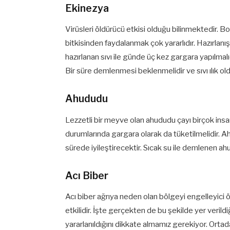
Ekinezya
Virüsleri öldürücü etkisi olduğu bilinmektedir. B
bitkisinden faydalanmak çok yararlıdır. Hazırlanı
hazırlanan sıvı ile günde üç kez gargara yapılmalı
Bir süre demlenmesi beklenmelidir ve sıvı ılık o
Ahududu
Lezzetli bir meyve olan ahududu çayı birçok insa
durumlarında gargara olarak da tüketilmelidir. A
sürede iyileştirecektir. Sıcak su ile demlenen a
Acı Biber
Acı biber ağrıya neden olan bölgeyi engelleyici 
etkilidir. İşte gerçekten de bu şekilde yer verild
yararlanıldığını dikkate almamız gerekiyor. Orta