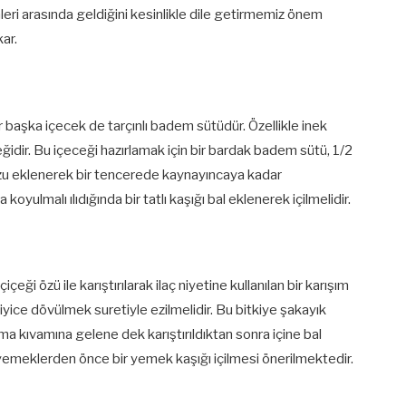
eri arasında geldiğini kesinlikle dile getirmemiz önem
kar.
ir başka içecek de tarçınlı badem sütüdür. Özellikle inek
neğidir. Bu içeceği hazırlamak için bir bardak badem sütü, 1/2
tozu eklenerek bir tencerede kaynayıncaya kadar
 koyulmalı ılıdığında bir tatlı kaşığı bal eklenerek içilmelidir.
içeği özü ile karıştırılarak ilaç niyetine kullanılan bir karışım
 iyice dövülmek suretiyle ezilmelidir. Bu bitkiye şakayık
ema kıvamına gelene dek karıştırıldıktan sonra içine bal
 yemeklerden önce bir yemek kaşığı içilmesi önerilmektedir.