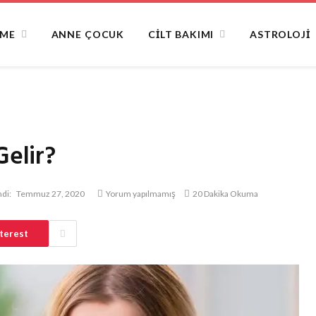
NME
ANNE ÇOCUK
CILT BAKIMI
ASTROLOJI
Gelir?
di:
Temmuz 27, 2020
Yorum yapılmamış
20 Dakika Okuma
terest