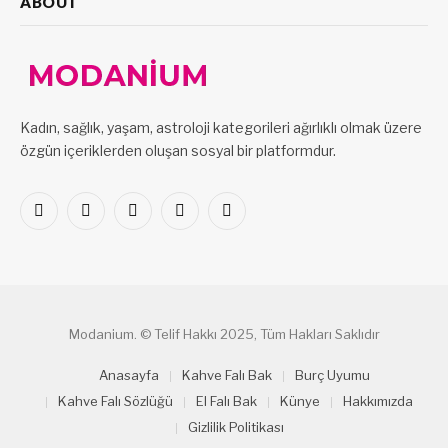
ABOUT
Kadın, sağlık, yaşam, astroloji kategorileri ağırlıklı olmak üzere
özgün içeriklerden oluşan sosyal bir platformdur.
Facebook
X
Pinterest
LinkedIn
VKontakte
(Twitter)
Modanium. © Telif Hakkı 2025, Tüm Hakları Saklıdır
Anasayfa
Kahve Falı Bak
Burç Uyumu
Kahve Falı Sözlüğü
El Falı Bak
Künye
Hakkımızda
Gizlilik Politikası