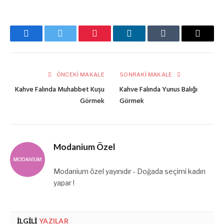
Facebook
Twitter
Pinterest
LinkedIn
Tumblr
E-
posta
ÖNCEKI MAKALE
SONRAKI MAKALE
Kahve Falında Muhabbet Kuşu
Kahve Falında Yunus Balığı
Görmek
Görmek
Modanium Özel
Modanium özel yayınıdır - Doğada seçimi kadın
yapar !
İLGILI
YAZILAR