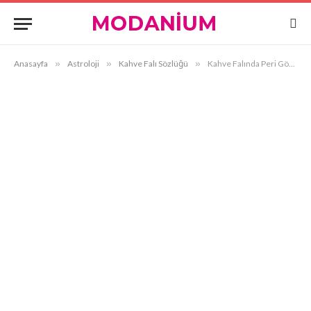
Anasayfa
»
Astroloji
»
Kahve Falı Sözlüğü
»
Kahve Falında Peri Görmek