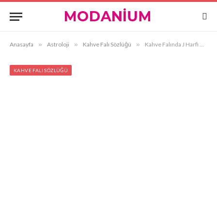
Anasayfa
»
Astroloji
»
Kahve Falı Sözlüğü
»
Kahve Falında J Harfi Görmek
KAHVE FALI SÖZLÜĞÜ