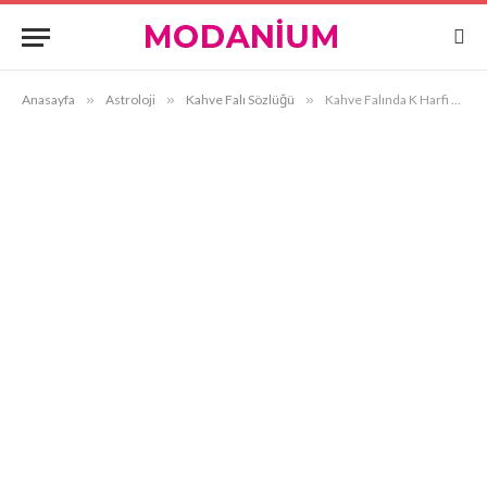
Anasayfa
»
Astroloji
»
Kahve Falı Sözlüğü
»
Kahve Falında K Harfi Görmek