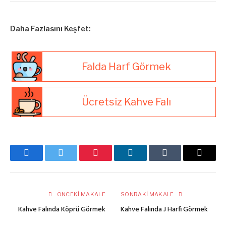
Daha Fazlasını Keşfet:
Falda Harf Görmek
Ücretsiz Kahve Falı
Facebook
Twitter
Pinterest
LinkedIn
Tumblr
E-
posta
ÖNCEKI MAKALE
SONRAKI MAKALE
Kahve Falında Köprü Görmek
Kahve Falında J Harfi Görmek