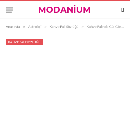
Anasayfa
»
Astroloji
»
Kahve Falı Sözlüğü
»
Kahve Falında Gül Görmek
KAHVE FALI SÖZLÜĞÜ