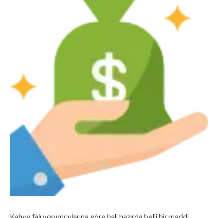
Kahve falı yorumcularına göre hali hazırda belli bir maddi