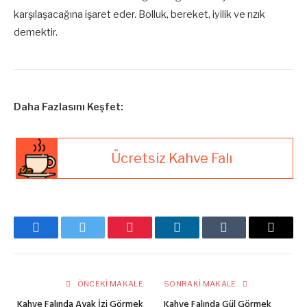
karşılaşacağına işaret eder. Bolluk, bereket, iyilik ve rızık
demektir.
Daha Fazlasını Keşfet:
Ücretsiz Kahve Falı
Facebook
Twitter
Pinterest
LinkedIn
Tumblr
E-
posta
ÖNCEKI MAKALE
SONRAKI MAKALE
Kahve Falında Ayak İzi Görmek
Kahve Falında Gül Görmek