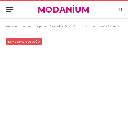
Anasayfa
»
Astroloji
»
Kahve Falı Sözlüğü
»
Kahve Falında Aslan Görmek
KAHVE FALI SÖZLÜĞÜ