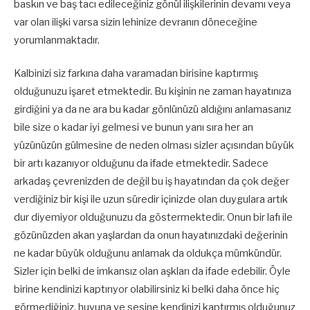
baskın ve baş tacı edileceğiniz gönül ilişkilerinin devamı veya
var olan ilişki varsa sizin lehinize devranın döneceğine
yorumlanmaktadır.
Kalbinizi siz farkına daha varamadan birisine kaptırmış
olduğunuzu işaret etmektedir. Bu kişinin ne zaman hayatınıza
girdiğini ya da ne ara bu kadar gönlünüzü aldığını anlamasanız
bile size o kadar iyi gelmesi ve bunun yanı sıra her an
yüzünüzün gülmesine de neden olması sizler açısından büyük
bir artı kazanıyor olduğunu da ifade etmektedir. Sadece
arkadaş çevrenizden de değil bu iş hayatından da çok değer
verdiğiniz bir kişi ile uzun süredir içinizde olan duygulara artık
dur diyemiyor olduğunuzu da göstermektedir. Onun bir lafı ile
gözünüzden akan yaşlardan da onun hayatınızdaki değerinin
ne kadar büyük olduğunu anlamak da oldukça mümkündür.
Sizler için belki de imkansız olan aşkları da ifade edebilir. Öyle
birine kendinizi kaptırıyor olabilirsiniz ki belki daha önce hiç
görmediğiniz, huyuna ve sesine kendinizi kaptırmış olduğunuz