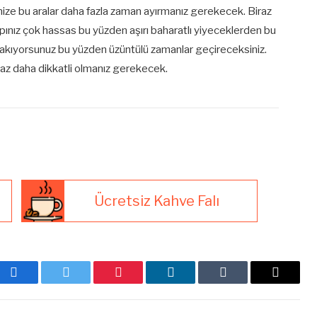
ze bu aralar daha fazla zaman ayırmanız gerekecek. Biraz
apınız çok hassas bu yüzden aşırı baharatlı yiyeceklerden bu
takıyorsunuz bu yüzden üzüntülü zamanlar geçireceksiniz.
Biraz daha dikkatli olmanız gerekecek.
Ücretsiz Kahve Falı
Facebook
Twitter
Pinterest
LinkedIn
Tumblr
E-
posta