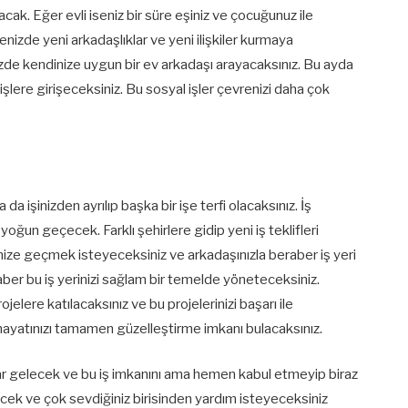
ak. Eğer evli iseniz bir süre eşiniz ve çocuğunuz ile
nizde yeni arkadaşlıklar ve yeni ilişkiler kurmaya
inizde kendinize uygun bir ev arkadaşı arayacaksınız. Bu ayda
işlere girişeceksiniz. Bu sosyal işler çevrenizi daha çok
 da işinizden ayrılıp başka bir işe terfi olacaksınız. İş
yoğun geçecek. Farklı şehirlere gidip yeni iş teklifleri
şinize geçmek isteyeceksiniz ve arkadaşınızla beraber iş yeri
er bu iş yerinizi sağlam bir temelde yöneteceksiniz.
ojelere katılacaksınız ve bu projelerinizi başarı ile
hayatınızı tamamen güzelleştirme imkanı bulacaksınız.
kadar gelecek ve bu iş imkanını ama hemen kabul etmeyip biraz
cek ve çok sevdiğiniz birisinden yardım isteyeceksiniz