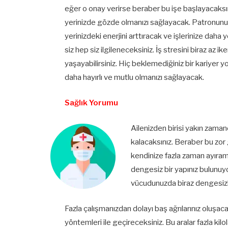
eğer o onay verirse beraber bu işe başlayacaksın
yerinizde gözde olmanızı sağlayacak. Patronunuz 
yerinizdeki enerjini arttıracak ve işlerinize daha 
siz hep siz ilgileneceksiniz. İş stresini biraz az i
yaşayabilirsiniz. Hiç beklemediğiniz bir kariyer yo
daha hayırlı ve mutlu olmanızı sağlayacak.
Sağlık Yorumu
Ailenizden birisi yakın zam
kalacaksınız. Beraber bu zor 
kendinize fazla zaman ayıram
dengesiz bir yapınız bulunuyor
vücudunuzda biraz dengesizl
Fazla çalışmanızdan dolayı baş ağrılarınız oluşa
yöntemleri ile geçireceksiniz. Bu aralar fazla k