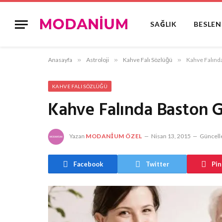
SAĞLIK
BESLE
Anasayfa
»
Astroloji
»
Kahve Falı Sözlüğü
»
Kahve Falınd
KAHVE FALI SÖZLÜĞÜ
Kahve Falında Baston
Yazan
MODANIUM ÖZEL
Nisan 13, 2015
Güncell
Facebook
Twitter
Pin