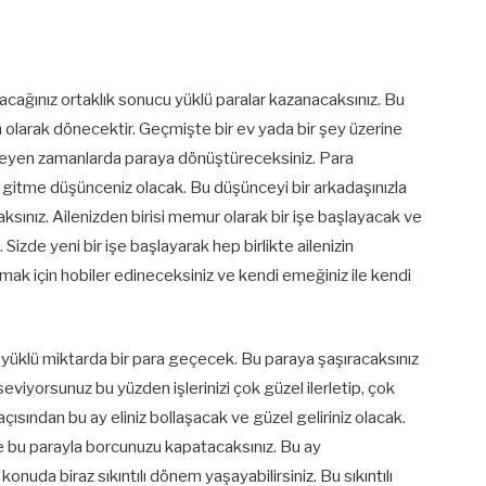
acağınız ortaklık sonucu yüklü paralar kazanacaksınız. Bu
m olarak dönecektir. Geçmişte bir ev yada bir şey üzerine
rleyen zamanlarda paraya dönüştüreceksiniz. Para
re gitme düşünceniz olacak. Bu düşünceyi bir arkadaşınızla
caksınız. Ailenizden birisi memur olarak bir işe başlayacak ve
Sizde yeni bir işe başlayarak hep birlikte ailenizin
mak için hobiler edineceksiniz ve kendi emeğiniz ile kendi
 yüklü miktarda bir para geçecek. Bu paraya şaşıracaksınız
viyorsunuz bu yüzden işlerinizi çok güzel ilerletip, çok
ısından bu ay eliniz bollaşacak ve güzel geliriniz olacak.
de bu parayla borcunuzu kapatacaksınız. Bu ay
onuda biraz sıkıntılı dönem yaşayabilirsiniz. Bu sıkıntılı