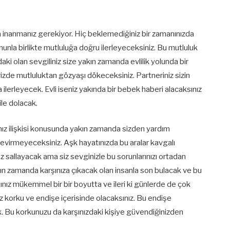
 inanmanız gerekiyor. Hiç beklemediğiniz bir zamanınızda
nunla birlikte mutluluğa doğru ilerleyeceksiniz. Bu mutluluk
aki olan sevgiliniz size yakın zamanda evlilik yolunda bir
izde mutluluktan gözyaşı dökeceksiniz. Partneriniz sizin
da ilerleyecek. Evli iseniz yakında bir bebek haberi alacaksınız
ile dolacak.
nız ilişkisi konusunda yakın zamanda sizden yardım
çevirmeyeceksiniz. Aşk hayatınızda bu aralar kavgalı
raz sallayacak ama siz sevginizle bu sorunlarınızı ortadan
yakın zamanda karşınıza çıkacak olan insanla son bulacak ve bu
tınız mükemmel bir bir boyutta ve ileri ki günlerde de çok
iraz korku ve endişe içerisinde olacaksınız. Bu endişe
. Bu korkunuzu da karşınızdaki kişiye güvendiğinizden