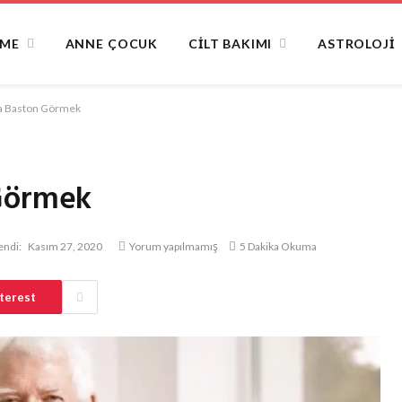
NME
ANNE ÇOCUK
CILT BAKIMI
ASTROLOJI
a Baston Görmek
 Görmek
endi:
Kasım 27, 2020
Yorum yapılmamış
5 Dakika Okuma
terest