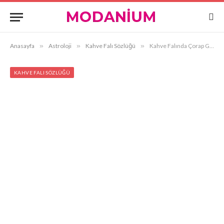
Anasayfa
»
Astroloji
»
Kahve Falı Sözlüğü
»
Kahve Falında Çorap Görmek
KAHVE FALI SÖZLÜĞÜ