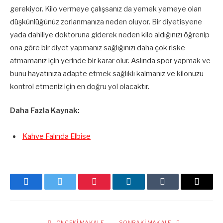
gerekiyor. Kilo vermeye çalışsanız da yemek yemeye olan
düşkünlüğünüz zorlanmanıza neden oluyor. Bir diyetisyene
yada dahiliye doktoruna giderek neden kilo aldığınızı öğrenip
ona göre bir diyet yapmanız sağlığınızı daha çok riske
atmamanız için yerinde bir karar olur. Aslında spor yapmak ve
bunu hayatınıza adapte etmek sağlıklı kalmanız ve kilonuzu
kontrol etmeniz için en doğru yol olacaktır.
Daha Fazla Kaynak:
Kahve Falında Elbise
Facebook
Twitter
Pinterest
LinkedIn
Tumblr
E-
posta
ÖNCEKI MAKALE
SONRAKI MAKALE