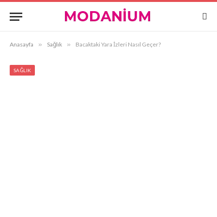
Anasayfa
»
Sağlık
»
Bacaktaki Yara İzleri Nasıl Geçer?
SAĞLIK