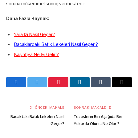
soruna mükemmel sonuç vermektedir.
Daha Fazla Kaynak:
Yara İzi Nasıl Geçer?
Bacaklardaki Batık Lekeleri Nasıl Geçer ?
Kaşıntıya Ne İyi Gelir ?
Facebook
Twitter
Pinterest
LinkedIn
Tumblr
E-
posta
ÖNCEKI MAKALE
SONRAKI MAKALE
Bacaktaki Batık Lekeleri Nasıl
Testislerin Biri Aşağıda Biri
Geçer?
Yukarda Olursa Ne Olur ?