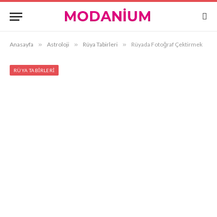
Anasayfa
»
Astroloji
»
Rüya Tabirleri
»
Rüyada Fotoğraf Çektirmek
RÜYA TABIRLERI