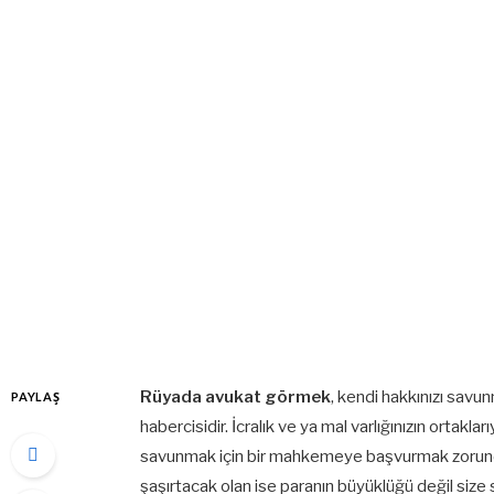
Rüyada avukat görmek
, kendi hakkınızı savu
PAYLAŞ
habercisidir. İcralık ve ya mal varlığınızın ortakla
savunmak için bir mahkemeye başvurmak zorunda kal
şaşırtacak olan ise paranın büyüklüğü değil size sağ