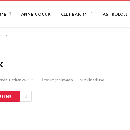
NME
ANNE ÇOCUK
CILT BAKIMI
ASTROLOJI
rmek
k
endi:
Haziran 26, 2020
Yorum yapılmamış
5 Dakika Okuma
terest