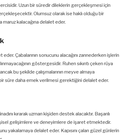
rcisidir. Uzun bir süredir dileklerin gerçekleşmesi için
erçekleşecektir. Olumsuz olarak ise haklı olduğu bir
ya maruz kalacağına delalet eder.
ek
t eder. Çabalarının sonucunu alacağını zannederken işlerin
ınmayacağının göstergesidir. Ruhen sıkıntı çeken rüya
n ancak bu şekilde çalışmalarının meyve almaya
ir süre daha emek verilmesi gerektiğini delalet eder.
 inadını kırarak uzman kişiden destek alacaktır. Başarılı
kişisel gelişimlere ve deneyimlere de işaret etmektedir.
ğunu yakalamaya delalet eder. Kapısını çalan güzel günlerin
r.