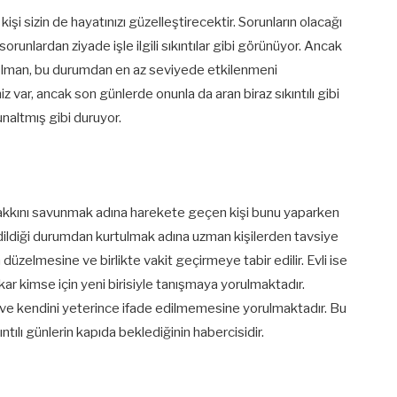
kişi sizin de hayatınızı güzelleştirecektir. Sorunların olacağı
orunlardan ziyade işle ilgili sıkıntılar gibi görünüyor. Ancak
ı olman, bu durumdan en az seviyede etkilenmeni
iz var, ancak son günlerde onunla da aran biraz sıkıntılı gibi
unaltmış gibi duruyor.
hakkını savunmak adına harekete geçen kişi bunu yaparken
 edildiği durumdan kurtulmak adına uzman kişilerden tavsiye
ın düzelmesine ve birlikte vakit geçirmeye tabir edilir. Evli ise
ar kimse için yeni birisiyle tanışmaya yorulmaktadır.
 ve kendini yeterince ifade edilmemesine yorulmaktadır. Bu
ntılı günlerin kapıda beklediğinin habercisidir.