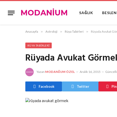
SAĞLIK
BESLE
Anasayfa
»
Astroloji
»
Rüya Tabirleri
»
Rüyada Avukat Gö
RÜYA TABIRLERI
Rüyada Avukat Görme
Yazan
MODANIUM ÖZEL
Aralık 16, 2015
Güncell
Facebook
Twitter
Pin