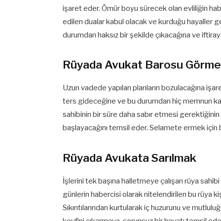
işaret eder. Ömür boyu sürecek olan evliliğin habe
edilen dualar kabul olacak ve kurduğu hayaller g
durumdan haksız bir şekilde çıkacağına ve iftira
Rüyada Avukat Barosu Görm
Uzun vadede yapılan planların bozulacağına işare
ters gideceğine ve bu durumdan hiç memnun kal
sahibinin bir süre daha sabır etmesi gerektiğini
başlayacağını temsil eder. Selamete ermek için b
Rüyada Avukata Sarılmak
İşlerini tek başına halletmeye çalışan rüya sahibi
günlerin habercisi olarak nitelendirilen bu rüya 
Sıkıntılarından kurtularak iç huzurunu ve mutlulu
keyfini çıkarmaya, sorunsuz bir hayatı temsil ede