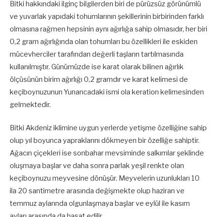
Bitki hakkındaki ilginç bilgilerden biri de pürüzsüz görünümlü
ve yuvarlak yapıdaki tohumlarının şekillerinin birbirinden farklı
olmasına rağmen hepsinin aynı ağırlığa sahip olmasıdır, her biri
0,2 gram ağırlığında olan tohumları bu özellikleri ile eskiden
mücevherciler tarafından değerli taşların tartılmasında
kullanılmıştır. Günümüzde ise karat olarak bilinen ağırlık
ölçüsünün birim ağırlığı 0,2 gramdır ve karat kelimesi de
keçiboynuzunun Yunancadaki ismi ola keration kelimesinden
gelmektedir.
Bitki Akdeniz iklimine uygun yerlerde yetişme özelliğine sahip
olup yıl boyunca yapraklarını dökmeyen bir özelliğe sahiptir.
Ağacın çiçekleri ise sonbahar mevsiminde salkımlar şeklinde
oluşmaya başlar ve daha sonra parlak yeşil renkte olan
keçiboynuzu meyvesine dönüşür. Meyvelerin uzunlukları 10
ila 20 santimetre arasında değişmekte olup haziran ve
temmuz aylarında olgunlaşmaya başlar ve eylül ile kasım
ayları arasında da hasat edilir.