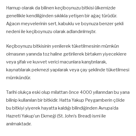
Harnup olarak da bilinen keçiboynuzu bitkisi ülkemizde
genellikle kendiliğinden sıklıkla yetişen bir ağaç türüdür.
Ağacın meyvelerinin sert, kabuklu ve boynuza benzer şekli
nedeni ile keçiboynuzu olarak adlandırılmıştır.
Keçiboynuzu bitkisinin yenilerek tüketilmesinin mümkün
olmasının yanında toz haline getirilerek birtakım yiyeceklere
veya şifalı ve kuvvet verici macunlara karıştırılarak,
kaynatılarak pekmezi yapılarak veya çay şeklinde tüketilmesi
mümkündür.
Tarihi olukça eski olup milattan önce 4000 yıllarından bu yana
bilinip kullanılan bir bitkidir. Hatta Yakup Peygamberin çölde
bu bitkiyi yiyerek hayatta kaldığı bilindiğinden Avrupa’da
Hazreti Yakup’un Ekmeği (St. John’s Bread) ismi ile
anılmaktadır.