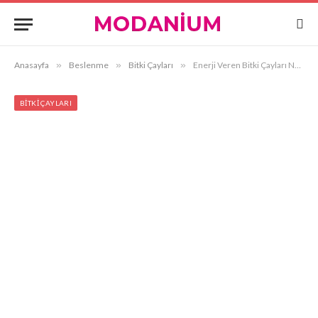
Anasayfa
»
Beslenme
»
Bitki Çayları
»
Enerji Veren Bitki Çayları Nelerdir?
BITKI ÇAYLARI