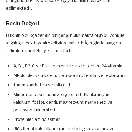
olduğundan kahve, kakao ve çayın karışımı olarak tarif
edilmektedir.
Besin Değeri
Bitkinin oldukça zengin bir içeriği bulunmakta olup bu yönü ile
sağlık için çok faydalı özelliklere sahiptir. İçeriğinde aşağıda
belirtilen maddeler yer almaktadır.
A, B1, B2, C ve E vitaminleri ile birlikte toplam 24 vitamin,
Alkoloidler yani kafein, metilksantin, teofilin ve teobromin,
Tanen yani kafeik ve folik asit,
Mineraller bakımından zengin olan bitki alüminyum,
kalsiyum, fosfor, demir, magnezyum, manganez, ve
potasyum mineralleri,
Proteinler, amino asitler,
Glüsitler olarak adlandırılan fruktoz, glikoz, rafinoz ve