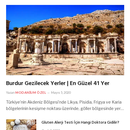
Burdur Gezilecek Yerler | En Güzel 41 Yer
Yazan
MODANIUM ÖZEL
Mayıs 5, 2020
Türkiye’nin Akdeniz Bölgesi’nde Likya, Pisidia, Frigya ve Karia
bölgelerinin kesişme noktası üzerinde, göller bölgesinde yer…
Gluten Alerji Testi İçin Hangi Doktora Gidilir?