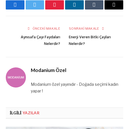
Facebook
Twitter
Pinterest
LinkedIn
Tumblr
E-
posta
ÖNCEKI MAKALE
SONRAKI MAKALE
Aynısafa Çayı Faydaları
Enerji Veren Bitki Çayları
Nelerdir?
Nelerdir?
Modanium Özel
Modanium özel yayınıdır - Doğada seçimi kadın
yapar !
İLGILI
YAZILAR