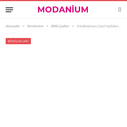
Anasayfa
»
Beslenme
»
Bitki Çayları
»
Keçiboynuzu Çayı Faydaları Nelerdir?
BITKI ÇAYLARI