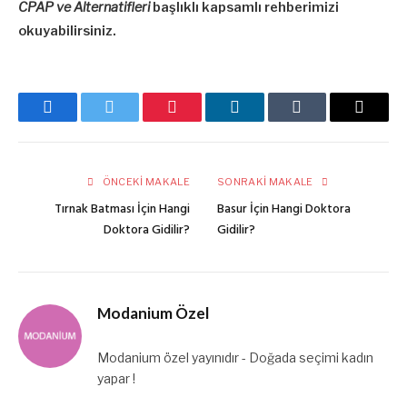
CPAP ve Alternatifleri
başlıklı kapsamlı rehberimizi
okuyabilirsiniz.
Facebook
Twitter
Pinterest
LinkedIn
Tumblr
E-
posta
ÖNCEKI MAKALE
SONRAKI MAKALE
Tırnak Batması İçin Hangi
Basur İçin Hangi Doktora
Doktora Gidilir?
Gidilir?
Modanium Özel
Modanium özel yayınıdır - Doğada seçimi kadın
yapar !