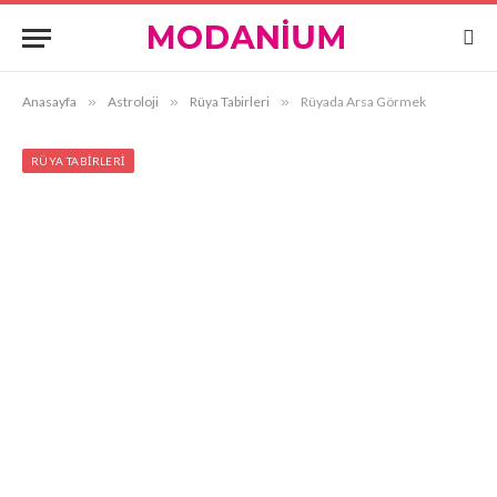
Anasayfa
»
Astroloji
»
Rüya Tabirleri
»
Rüyada Arsa Görmek
RÜYA TABIRLERI