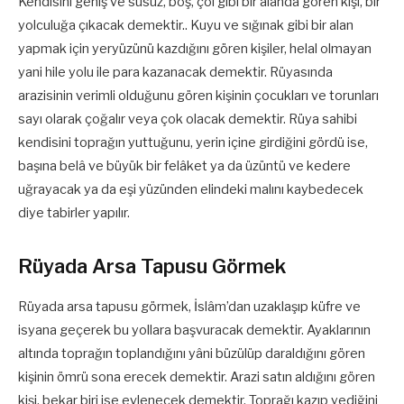
Kendisini geniş ve susuz, boş, çöl gibi bir alanda gören kişi, bir
yolculuğa çıkacak demektir.. Kuyu ve sığınak gibi bir alan
yapmak için yeryüzünü kazdığını gören kişiler, helal olmayan
yani hile yolu ile para kazanacak demektir. Rüyasında
arazisinin verimli olduğunu gören kişinin çocukları ve torunları
sayı olarak çoğalır veya çok olacak demektir. Rüya sahibi
kendisini toprağın yuttu­ğunu, yerin içine girdiğini gördü ise,
başına belâ ve büyük bir felâket ya da üzüntü ve kedere
uğrayacak ya da eşi yüzünden elindeki malını kaybedecek
diye tabirler yapılır.
Rüyada Arsa Tapusu Görmek
Rüyada arsa tapusu görmek, İslâm’dan uzaklaşıp küfre ve
isyana geçerek bu yollara başvuracak demektir. Ayaklarının
altında toprağın toplandığını yâni büzülüp daraldığını gören
kişinin ömrü sona erecek demektir. Arazi satın aldığını gören
kişi, bekar biri ise evlenecek demektir. Toprağı kazıp yediğini