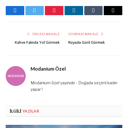
Facebook
Twitter
Pinterest
LinkedIn
Tumblr
E-
posta
ÖNCEKI MAKALE
SONRAKI MAKALE
Kahve Falında Yol Görmek
Rüyada Goril Görmek
Modanium Özel
Modanium özel yayınıdır - Doğada seçimi kadın
yapar !
İLGILI
YAZILAR