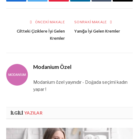
Facebook
Twitter
Pinterest
LinkedIn
Tumblr
E-
posta
ÖNCEKI MAKALE
SONRAKI MAKALE
Ciltteki Çiziklere İyi Gelen
Yanığa İyi Gelen Kremler
Kremler
Modanium Özel
Modanium özel yayınıdır - Doğada seçimi kadın
yapar !
İLGILI
YAZILAR