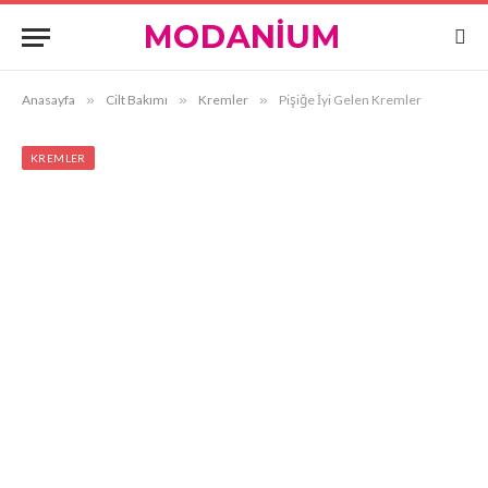
Anasayfa
»
Cilt Bakımı
»
Kremler
»
Pişiğe İyi Gelen Kremler
KREMLER